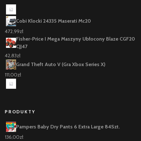
Cobi Klocki 24335 Maserati Mc20
472,99
zł
Fisher-Price I Mega Maszyny Ubłocony Blaze CGF20
CJJ47
42,83
zł
Grand Theft Auto V (Gra Xbox Series X)
111,00
zł
PRODUKTY
Pampers Baby Dry Pants 6 Extra Large 84Szt.
136,00
zł