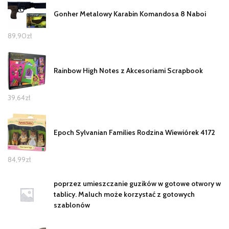
Gonher Metalowy Karabin Komandosa 8 Naboi
89,90
zł
Rainbow High Notes z Akcesoriami Scrapbook
39,64
zł
Epoch Sylvanian Families Rodzina Wiewiórek 4172
84,99
zł
poprzez umieszczanie guzików w gotowe otwory w
tablicy. Maluch może korzystać z gotowych
szablonów