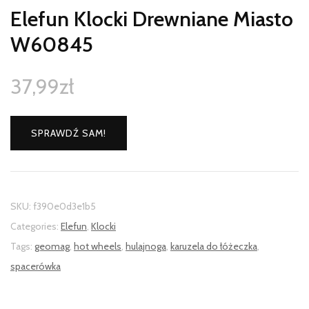
Elefun Klocki Drewniane Miasto
W60845
37,99
zł
SPRAWDŹ SAM!
SKU:
f390e0d3e1b5
Categories:
Elefun
,
Klocki
Tags:
geomag
,
hot wheels
,
hulajnoga
,
karuzela do łóżeczka
,
spacerówka