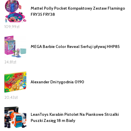
Mattel Polly Pocket Kompaktowy Zestaw Flamingo
FRY35 FRY38
109,99
zł
MEGA Barbie Color Reveal Serfuj i pływaj HHP85
24,81
zł
Alexander Dni tygodnia 0190
20,43
zł
LeanToys Karabin Pistolet Na Piankowe Strzałki
Puszki Zasięg 18 m Biały