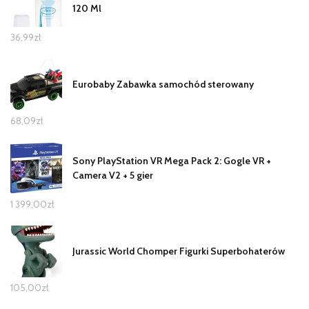
120 Ml
36,99
zł
Eurobaby Zabawka samochód sterowany
68,09
zł
Sony PlayStation VR Mega Pack 2: Gogle VR +
Camera V2 + 5 gier
1 399,00
zł
Jurassic World Chomper Figurki Superbohaterów
105,00
zł