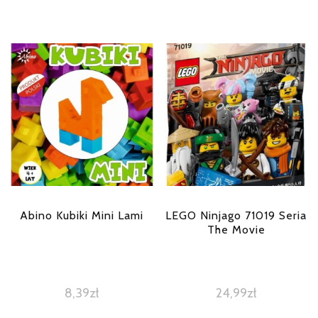
Abino Kubiki Mini Lami
LEGO Ninjago 71019 Seria
The Movie
8,39
zł
24,99
zł