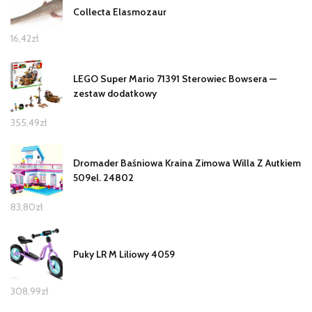
Collecta Elasmozaur
16,42
zł
LEGO Super Mario 71391 Sterowiec Bowsera —
zestaw dodatkowy
355,49
zł
Dromader Baśniowa Kraina Zimowa Willa Z Autkiem
509el. 24802
83,80
zł
Puky LR M Liliowy 4059
308,99
zł