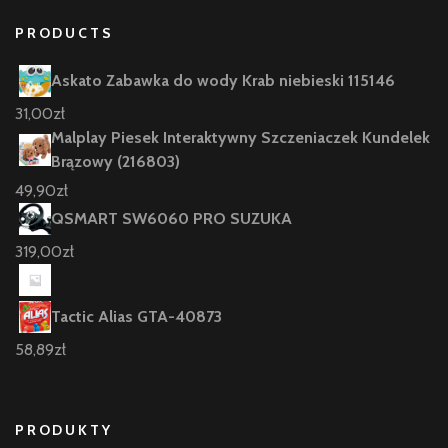
PRODUCTS
Askato Zabawka do wody Krab niebieski 115146
31,00
zł
Malplay Piesek Interaktywny Szczeniaczek Kundelek
Brązowy (216803)
49,90
zł
QSMART SW6060 PRO SUZUKA
319,00
zł
Tactic Alias GTA-40873
58,89
zł
PRODUKTY