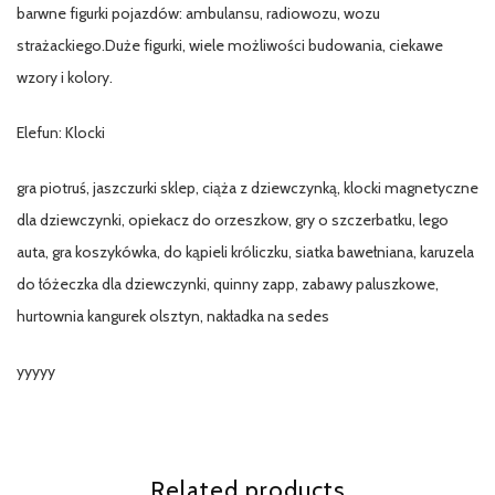
barwne figurki pojazdów: ambulansu, radiowozu, wozu
strażackiego.Duże figurki, wiele możliwości budowania, ciekawe
wzory i kolory.
Elefun: Klocki
gra piotruś, jaszczurki sklep, ciąża z dziewczynką, klocki magnetyczne
dla dziewczynki, opiekacz do orzeszkow, gry o szczerbatku, lego
auta, gra koszykówka, do kąpieli króliczku, siatka bawełniana, karuzela
do łóżeczka dla dziewczynki, quinny zapp, zabawy paluszkowe,
hurtownia kangurek olsztyn, nakładka na sedes
yyyyy
Related products