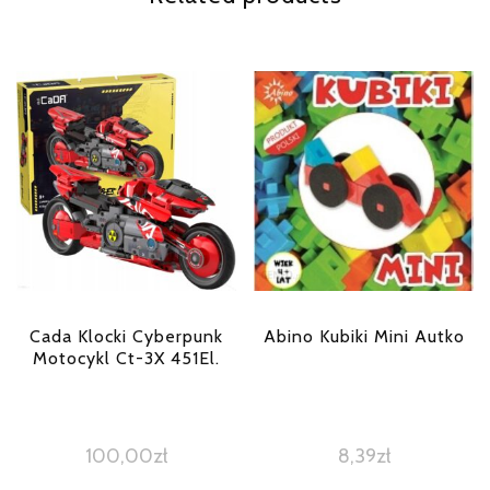
Cada Klocki Cyberpunk
Abino Kubiki Mini Autko
Motocykl Ct-3X 451El.
100,00
zł
8,39
zł