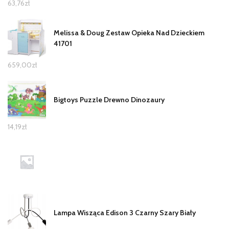
63,76
zł
Melissa & Doug Zestaw Opieka Nad Dzieckiem
41701
659,00
zł
Bigtoys Puzzle Drewno Dinozaury
14,19
zł
Lampa Wisząca Edison 3 Czarny Szary Biały