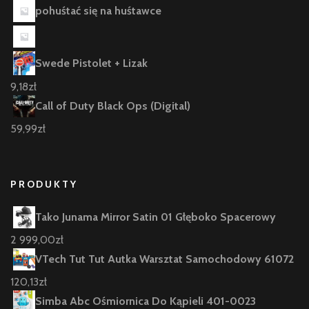
pohuśtać się na huśtawce
Swede Pistolet + Lizak
9,18
zł
Call of Duty Black Ops (Digital)
59,99
zł
PRODUKTY
Tako Junama Mirror Satin 01 Głęboko Spacerowy
2 999,00
zł
VTech Tut Tut Autka Warsztat Samochodowy 61072
120,13
zł
Simba Abc Ośmiornica Do Kąpieli 401-0023