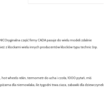
inalna część firmy CADA pasuje do wielu modeli zdalnie
ż z klockami wielu innych producentów klocków typu technic (np.
, hot wheels rekin, termometr do ucha i czoła, 1000 pytań, miś
y, piżama dla niemowlaka, ile.tygodni trwa.ciaza, zabawki dla dziewczynek