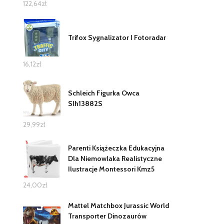
122,64
zł
Trifox Sygnalizator I Fotoradar
16,12
zł
Schleich Figurka Owca
Slh13882S
29,99
zł
Parenti Książeczka Edukacyjna
Dla Niemowlaka Realistyczne
Ilustracje Montessori Kmz5
24,00
zł
Mattel Matchbox Jurassic World
Transporter Dinozaurów