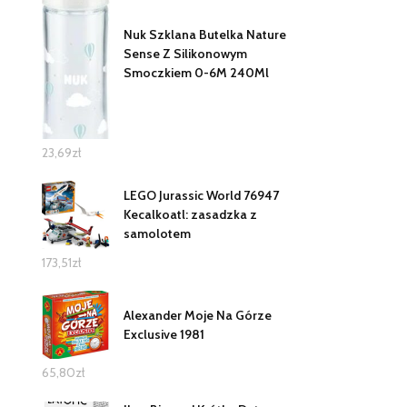
Nuk Szklana Butelka Nature
Sense Z Silikonowym
Smoczkiem 0-6M 240Ml
23,69
zł
LEGO Jurassic World 76947
Kecalkoatl: zasadzka z
samolotem
173,51
zł
Alexander Moje Na Górze
Exclusive 1981
65,80
zł