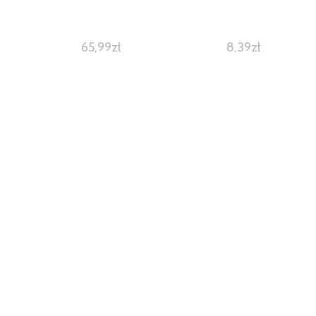
65,99
zł
8,39
zł