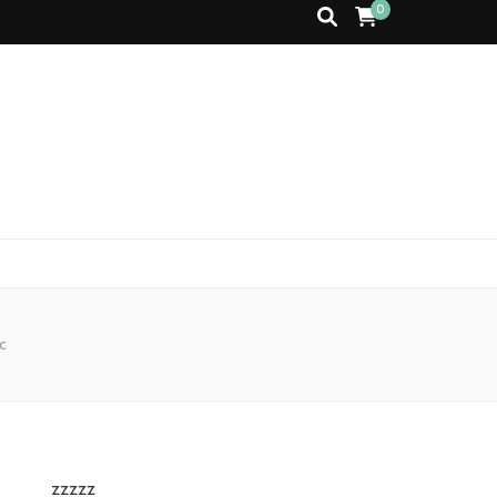
0
c
zzzzz