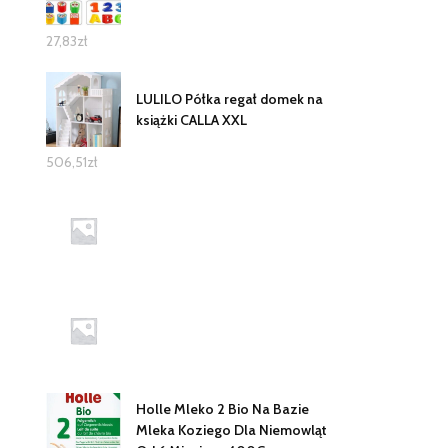
27,83
zł
LULILO Półka regał domek na
książki CALLA XXL
506,51
zł
Holle Mleko 2 Bio Na Bazie
Mleka Koziego Dla Niemowląt