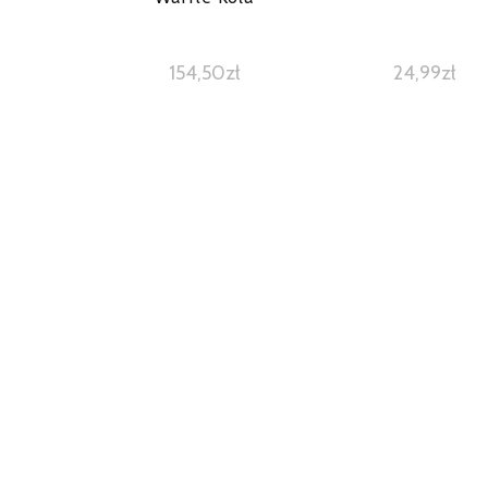
154,50
zł
24,99
zł