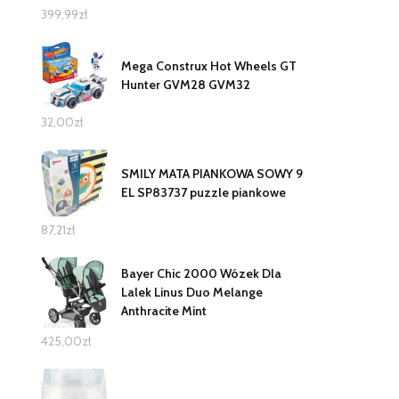
399,99
zł
Mega Construx Hot Wheels GT
Hunter GVM28 GVM32
32,00
zł
SMILY MATA PIANKOWA SOWY 9
EL SP83737 puzzle piankowe
87,21
zł
Bayer Chic 2000 Wózek Dla
Lalek Linus Duo Melange
Anthracite Mint
425,00
zł