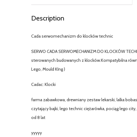
Description
Cada serwomechanizm do klocków technic
SERWO CADA SERWOMECHANIZM DO KLOCKÓW TECHNICOryg
sterowanych budowanych z klocków.Kompatybilna równie
Lego, Mould KIng )
Cadac: Klocki
farma zabawkowa, drewniany zestaw lekarski, lalka bobas
czytający bajki, lego technic ciężarówka, pociąg lego cit
od 8 lat
yyyyy