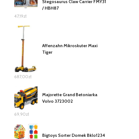
Stegosaurus Claw Carrier FMY31
/ HBH87
47,19
zł
Affenzahn Mikroskuter Maxi
Tiger
687,00
zł
Majorette Grand Betoniarka
Volvo 3723002
69,90
zł
Bigtoys Sorter Domek Bklo1234