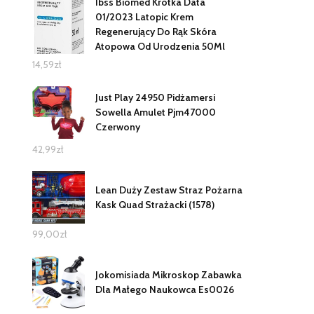
Ibss Biomed Krótka Data
01/2023 Latopic Krem
Regenerujący Do Rąk Skóra
Atopowa Od Urodzenia 50Ml
14,59
zł
Just Play 24950 Pidżamersi
Sowella Amulet Pjm47000
Czerwony
42,99
zł
Lean Duży Zestaw Straz Pożarna
Kask Quad Strażacki (1578)
99,00
zł
Jokomisiada Mikroskop Zabawka
Dla Małego Naukowca Es0026