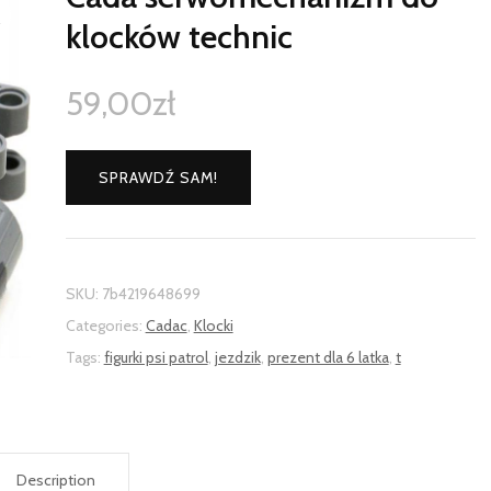
klocków technic
59,00
zł
SPRAWDŹ SAM!
SKU:
7b4219648699
Categories:
Cadac
,
Klocki
Tags:
figurki psi patrol
,
jezdzik
,
prezent dla 6 latka
,
t
Description