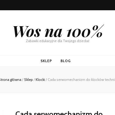
Wos na 100%
Zabawki edukacyjne dla Twojego dziecka!
SKLEP
BLOG
Strona główna
/
Sklep
/
Klocki
/
Cada serwomechanizm do klocków techni
Cada serwomechanizm do