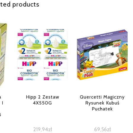
ted products
a
Hipp 2 Zestaw
Quercetti Magiczny
 I
4X550G
Rysunek Kubuś
Puchatek
4
219,94
zł
69,56
zł