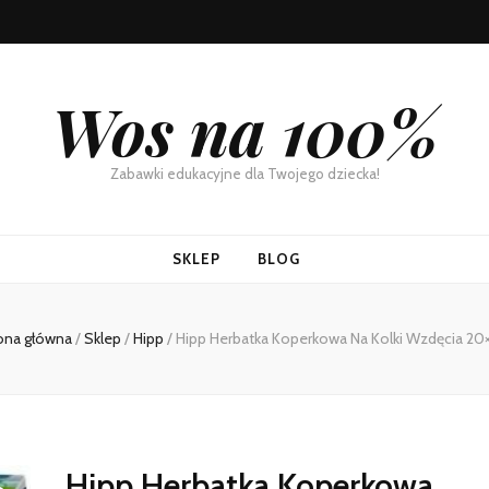
Wos na 100%
Zabawki edukacyjne dla Twojego dziecka!
SKLEP
BLOG
ona główna
/
Sklep
/
Hipp
/
Hipp Herbatka Koperkowa Na Kolki Wzdęcia 20×
Hipp Herbatka Koperkowa