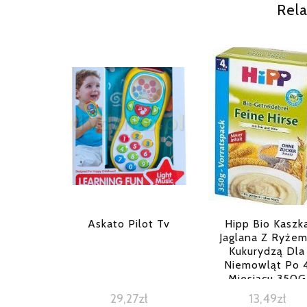
Rela
Askato Pilot Tv
Hipp Bio Kaszk
Jaglana Z Ryżem
Kukurydzą Dla
Niemowląt Po 
Miesiącu 350G
29,27
zł
13,49
zł