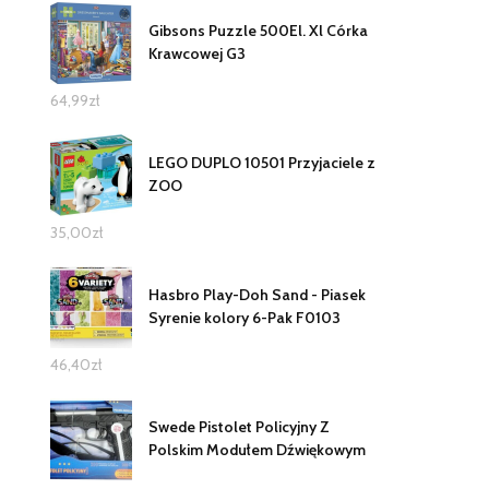
Gibsons Puzzle 500El. Xl Córka
Krawcowej G3
64,99
zł
LEGO DUPLO 10501 Przyjaciele z
ZOO
35,00
zł
Hasbro Play-Doh Sand - Piasek
Syrenie kolory 6-Pak F0103
46,40
zł
Swede Pistolet Policyjny Z
Polskim Modułem Dźwiękowym