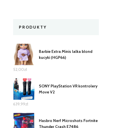
PRODUKTY
Barbie Extra Minis lalka blond
kucyki (HGP66)
52,00
zł
SONY PlayStation VR kontrolery
Move V2
639,99
zł
Hasbro Nerf Microshots Fortnite
Thunder Crash E7486