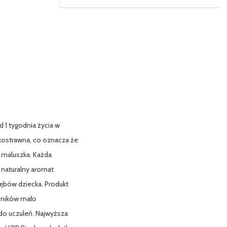
 1 tygodnia życia w
kkostrawna, co oznacza że
 maluszka. Każda
 naturalny aromat
 zębów dziecka. Produkt
adników mało
 do uczuleń. Najwyższa