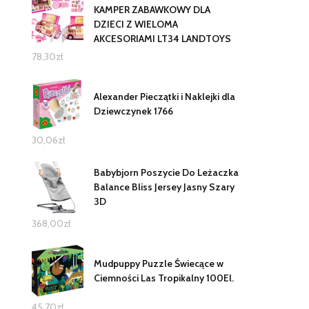
KAMPER ZABAWKOWY DLA
DZIECI Z WIELOMA
AKCESORIAMI LT34 LANDTOYS
78,30
zł
Alexander Pieczątki i Naklejki dla
Dziewczynek 1766
30,06
zł
Babybjorn Poszycie Do Leżaczka
Balance Bliss Jersey Jasny Szary
3D
368,00
zł
Mudpuppy Puzzle Świecące w
Ciemności Las Tropikalny 100El.
45,70
zł