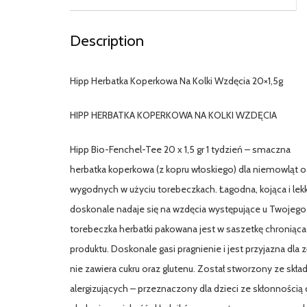
Description
Hipp Herbatka Koperkowa Na Kolki Wzdęcia 20×1,5g
HIPP HERBATKA KOPERKOWA NA KOLKI WZDĘCIA
Hipp Bio-Fenchel-Tee 20 x 1,5 gr 1 tydzień – smaczna
herbatka koperkowa (z kopru włoskiego) dla niemowląt od
wygodnych w użyciu torebeczkach. Łagodna, kojąca i le
doskonale nadaje się na wzdęcia występujące u Twojego
torebeczka herbatki pakowana jest w saszetkę chroniąca
produktu. Doskonale gasi pragnienie i jest przyjazna dla
nie zawiera cukru oraz glutenu. Został stworzony ze skł
alergizujących – przeznaczony dla dzieci ze skłonnością