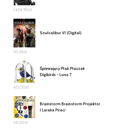
1 656,90
zł
Soulcalibur VI (Digital)
30,36
zł
Śpiewający Ptak Ptaszek
Digibirds - Luna 7
60,00
zł
Brainstorm Brainstorm Projektor
I Laraka Piraci
34,00
zł