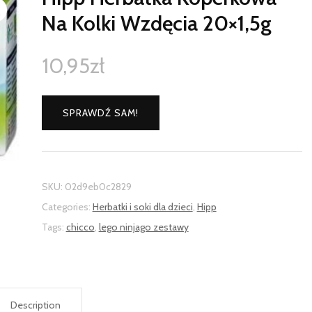
Na Kolki Wzdęcia 20×1,5g
10,95
zł
SPRAWDŹ SAM!
SKU:
02d9eb0c2829
Categories:
Herbatki i soki dla dzieci
,
Hipp
Tags:
chicco
,
lego ninjago zestawy
Description