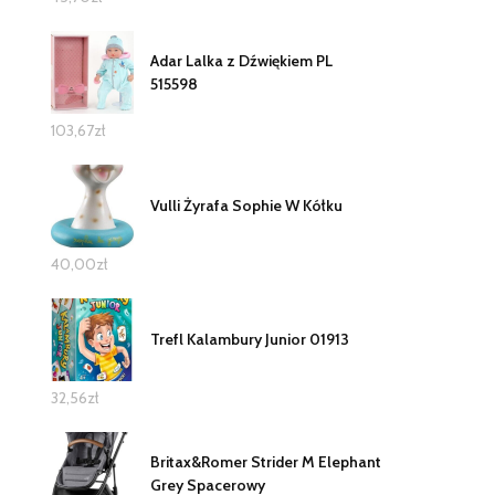
Adar Lalka z Dźwiękiem PL
515598
103,67
zł
Vulli Żyrafa Sophie W Kółku
40,00
zł
Trefl Kalambury Junior 01913
32,56
zł
Britax&Romer Strider M Elephant
Grey Spacerowy