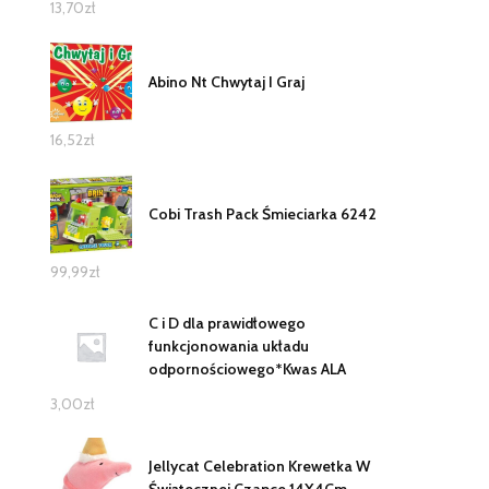
13,70
zł
Abino Nt Chwytaj I Graj
16,52
zł
Cobi Trash Pack Śmieciarka 6242
99,99
zł
C i D dla prawidłowego
funkcjonowania układu
odpornościowego*Kwas ALA
3,00
zł
Jellycat Celebration Krewetka W