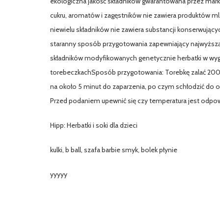
ekologiczna jakość składników gwarantowana przez mark
cukru, aromatów i zagęstników nie zawiera produktów m
niewielu składników nie zawiera substancji konserwujący
staranny sposób przygotowania zapewniający najwyższą 
składników modyfikowanych genetycznie herbatki w wy
torebeczkachSposób przygotowania: Torebkę zalać 200
na około 5 minut do zaparzenia, po czym schłodzić do o
Przed podaniem upewnić się czy temperatura jest odpow
Hipp: Herbatki i soki dla dzieci
kulki, b ball, szafa barbie smyk, bolek płynie
yyyyy