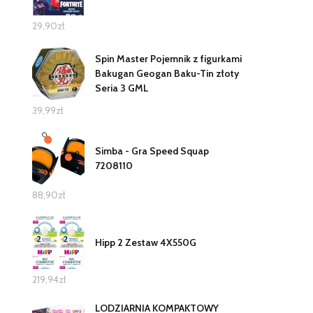
29,90
zł
Spin Master Pojemnik z figurkami
Bakugan Geogan Baku-Tin złoty
Seria 3 GML
39,99
zł
Simba - Gra Speed Squap
7208110
88,90
zł
Hipp 2 Zestaw 4X550G
219,94
zł
LODZIARNIA KOMPAKTOWY