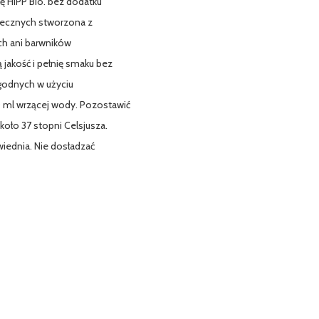
ę HiPP Bio. bez dodatku
lecznych stworzona z
ch ani barwników
jakość i pełnię smaku bez
godnych w użyciu
 ml wrzącej wody. Pozostawić
koło 37 stopni Celsjusza.
iednia. Nie dosładzać