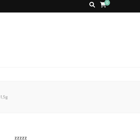
0
1,5g
zzzzz