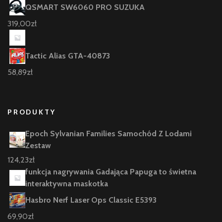
QSMART SW6060 PRO SUZUKA
319,00
zł
Tactic Alias GTA-40873
58,89
zł
PRODUKTY
Epoch Sylvanian Families Samochód Z Lodami
Zestaw
124,23
zł
funkcja nagrywania Gadająca Papuga to świetna
interaktywna maskotka
Hasbro Nerf Laser Ops Classic E5393
69,90
zł