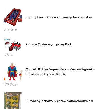
BigBuy Fun El Cazador (wersja hiszpańska)
253,00
zł
Polesie Motor wyścigowy Bajk
17,68
zł
Mattel DC Liga Super-Pets – Zestaw figurek –
Superman i Krypto HGL02
109,00
zł
Eurobaby Zabawki Zestaw Samochodzików