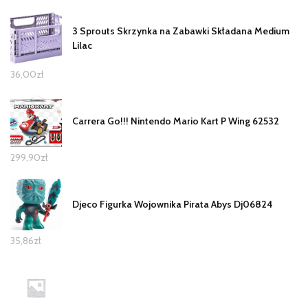
3 Sprouts Skrzynka na Zabawki Składana Medium
Lilac
36,00
zł
Carrera Go!!! Nintendo Mario Kart P Wing 62532
299,90
zł
Djeco Figurka Wojownika Pirata Abys Dj06824
35,86
zł