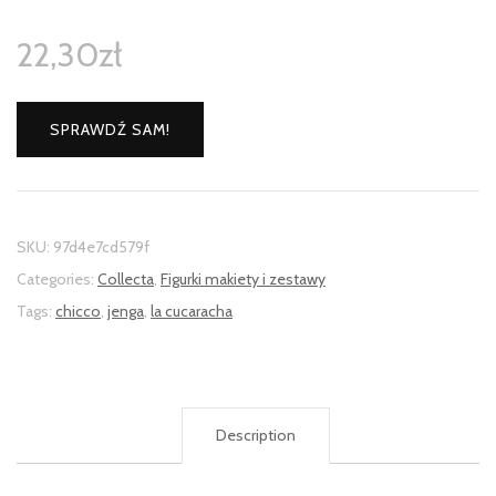
22,30
zł
SPRAWDŹ SAM!
SKU:
97d4e7cd579f
Categories:
Collecta
,
Figurki makiety i zestawy
Tags:
chicco
,
jenga
,
la cucaracha
Description