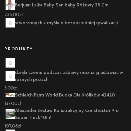
Berjuan Lalka Baby Sanibaby Różowy 28 Cm
235,00
zł
stworzonych z myślą o bezpośredniej rywalizacji
PRODUKTY
dzięki czemu podczas zabawy można ją ustawiać w
różnych pozach
3,00
zł
Schleich Farm World Budka Dla Królików 42420
137,00
zł
Alexander Zestaw Konstrukcyjny Constructor Pro
Super Truck 10In1
107,08
zł