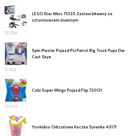
LEGO Star Wars 75320 Zestaw bitewny ze
szturmowcem śnieżnym
70,13
zł
Spin Master Pojazd Psi Patrol Big Truck Pups Die
Cast Skye
51,14
zł
Cobi Super Wings Pojazd Flip 720121
17,00
zł
Yookidoo Odrzutowa Kaczka Syrenka 40171