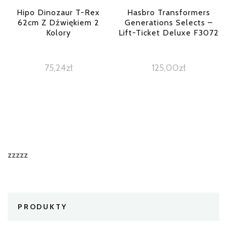
Hipo Dinozaur T-Rex
Hasbro Transformers
62cm Z Dźwiękiem 2
Generations Selects –
Kolory
Lift-Ticket Deluxe F3072
75,24
zł
125,00
zł
zzzzz
PRODUKTY