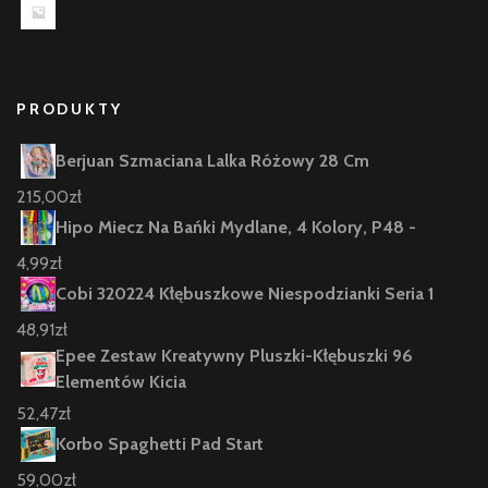
PRODUKTY
Berjuan Szmaciana Lalka Różowy 28 Cm
215,00
zł
Hipo Miecz Na Bańki Mydlane, 4 Kolory, P48 -
4,99
zł
Cobi 320224 Kłębuszkowe Niespodzianki Seria 1
48,91
zł
Epee Zestaw Kreatywny Pluszki-Kłębuszki 96
Elementów Kicia
52,47
zł
Korbo Spaghetti Pad Start
59,00
zł