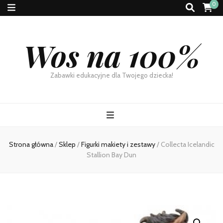
0
Wos na 100%
Zabawki edukacyjne dla Twojego dziecka!
Strona główna
/
Sklep
/
Figurki makiety i zestawy
/
Collecta Icelandic
Stallion Bay Dun