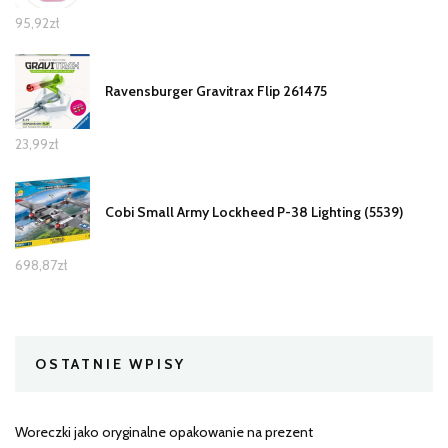
95,92
zł
Ravensburger Gravitrax Flip 261475
23,99
zł
Cobi Small Army Lockheed P-38 Lighting (5539)
698,87
zł
OSTATNIE WPISY
Woreczki jako oryginalne opakowanie na prezent