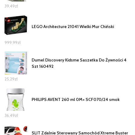
39,49
zł
LEGO Architecture 21041 Wielki Mur Chiński
999,99
zł
Dumel Discovery Kidsme Saszetka Do Żywności 4
Szt 160492
25,29
zł
PHILIPS AVENT 260 ml 0M+ SCF070/24 smok
36,49
zł
SLIT Zdalnie Sterowany Samochód Xtreme Buster