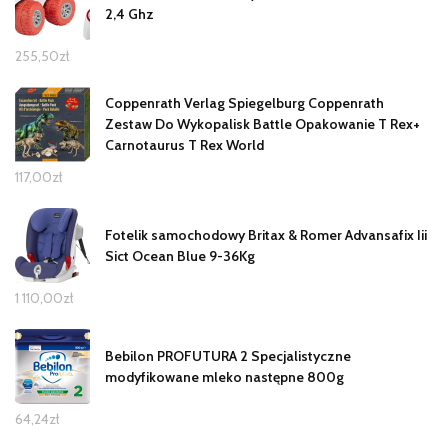
2,4 Ghz
255,50
zł
Coppenrath Verlag Spiegelburg Coppenrath
Zestaw Do Wykopalisk Battle Opakowanie T Rex+
Carnotaurus T Rex World
117,00
zł
Fotelik samochodowy Britax & Romer Advansafix Iii
Sict Ocean Blue 9-36Kg
1 110,00
zł
Bebilon PROFUTURA 2 Specjalistyczne
modyfikowane mleko następne 800g
64,24
zł