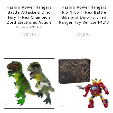
Hasbro Power Rangers
Hasbro Power Rangers
Battle Attackers Dino
Rip N Go T-Rex Battle
Fury T-Rex Champion
Bike and Dino Fury red
Zord Electronic Action
Ranger Toy Vehicle F4213
Figure F2264
174,21
zł
70,83
zł