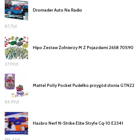
Dromader Auto Na Radio
87,71
zł
Hipo Zestaw Żołnierzy M Z Pojazdami 2658 70S90
27,99
zł
Mattel Polly Pocket Pudełko przygód słonia GTN22
84,99
zł
Hasbro Nerf N-Strike Elite Stryfe Cq-10 E2341
195,42
zł