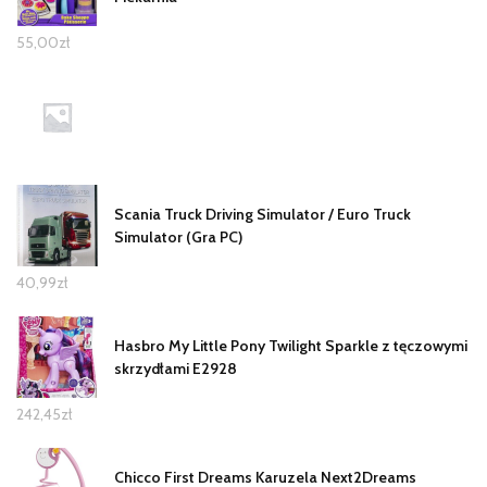
55,00
zł
Scania Truck Driving Simulator / Euro Truck
Simulator (Gra PC)
40,99
zł
Hasbro My Little Pony Twilight Sparkle z tęczowymi
skrzydłami E2928
242,45
zł
Chicco First Dreams Karuzela Next2Dreams