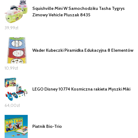
Squishville Mini W Samochodziku Tasha Tygrys
Zimowy Vehicle Pluszak 8435
39,99
zł
Wader Kubeczki Piramidka Edukacyjna 8 Elementów
10,99
zł
LEGO Disney 10774 Kosmiczna rakieta Myszki Miki
64,00
zł
Piatnik Bio-Trio