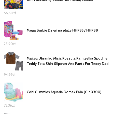
56,60
zł
Mega Barbie Dzień na plaży HHP85 / HHP88
25,90
zł
Maileg Ubranko Misia Koszula Kamizelka Spodnie
Teddy Tata Shirt Slipover And Pants For Teddy Dad
94,99
zł
Cobi Glimmies Aquaria Domek Fala (Gla0300)
73,36
zł