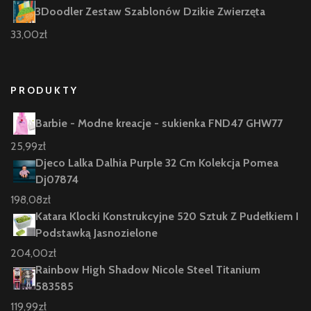
3Doodler Zestaw Szablonów Dzikie Zwierzęta
33,00
zł
PRODUKTY
Barbie - Modne kreacje - sukienka FND47 GHW77
25,99
zł
Djeco Lalka Dalhia Purple 32 Cm Kolekcja Pomea
Dj07874
198,08
zł
Katara Klocki Konstrukcyjne 520 Sztuk Z Pudełkiem I
Podstawką Jasnozielone
204,00
zł
Rainbow High Shadow Nicole Steel Titanium
583585
119,99
zł