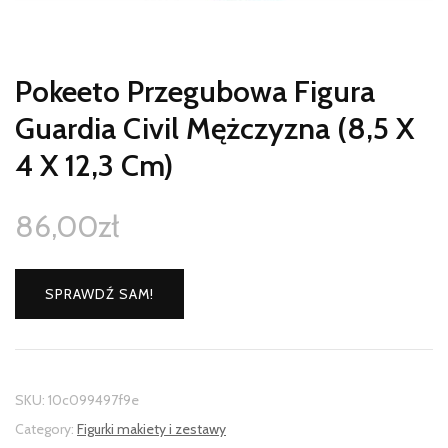
Pokeeto Przegubowa Figura
Guardia Civil Mężczyzna (8,5 X
4 X 12,3 Cm)
86,00
zł
SPRAWDŹ SAM!
SKU:
10c099497f9e
Category:
Figurki makiety i zestawy