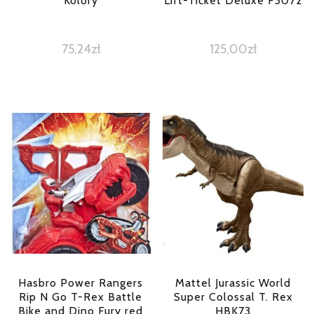
Kolory
Lift-Ticket Deluxe F3072
75,24
zł
125,00
zł
Hasbro Power Rangers
Mattel Jurassic World
Rip N Go T-Rex Battle
Super Colossal T. Rex
Bike and Dino Fury red
HBK73