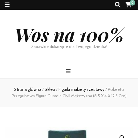
0
Wos na 100%
Zabawki edukacyjne dla Twojego dziecka!
Strona główna
/
Sklep
/
Figurki makiety i zestawy
/
Pokeeto
Przegubowa Figura Guardia Civil Mężczyzna (8,5 X 4 X 12,3 Cm)