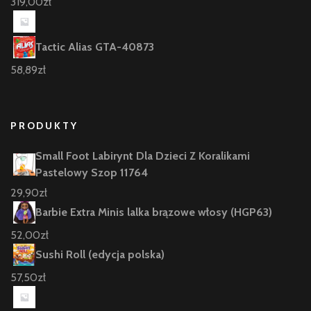
319,00
zł
Tactic Alias GTA-40873
58,89
zł
PRODUKTY
Small Foot Labirynt Dla Dzieci Z Koralikami
Pastelowy Szop 11764
29,90
zł
Barbie Extra Minis lalka brązowe włosy (HGP63)
52,00
zł
Sushi Roll (edycja polska)
57,50
zł