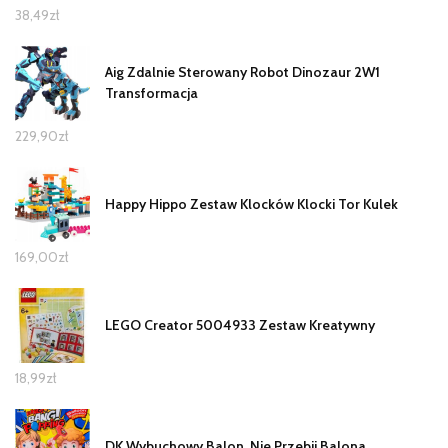
38,49
zł
Aig Zdalnie Sterowany Robot Dinozaur 2W1
Transformacja
229,90
zł
Happy Hippo Zestaw Klocków Klocki Tor Kulek
169,00
zł
LEGO Creator 5004933 Zestaw Kreatywny
18,99
zł
DK Wybuchowy Balon, Nie Przebij Balona