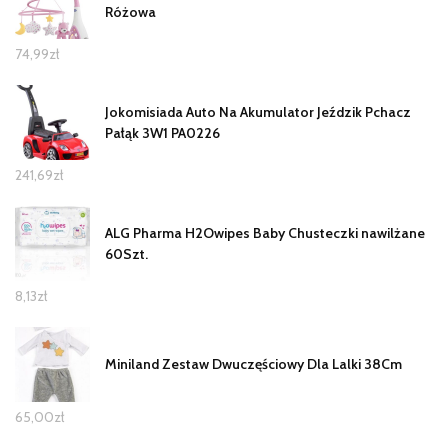
Różowa
74,99
zł
Jokomisiada Auto Na Akumulator Jeździk Pchacz
Pałąk 3W1 PA0226
241,69
zł
ALG Pharma H2Owipes Baby Chusteczki nawilżane
60Szt.
8,13
zł
Miniland Zestaw Dwuczęściowy Dla Lalki 38Cm
65,00
zł