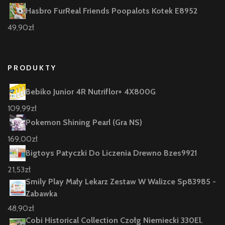
Hasbro FurReal Friends Poopalots Kotek E8952
49,90
zł
PRODUKTY
Bebiko Junior 4R Nutriflor+ 4X800G
109,99
zł
Pokemon Shining Pearl (Gra NS)
169,00
zł
Bigtoys Patyczki Do Liczenia Drewno Bzes9921
21,53
zł
Smily Play Mały Lekarz Zestaw W Walizce Sp83985 -
Zabawka
48,90
zł
Cobi Historical Collection Czołg Niemiecki 330El.