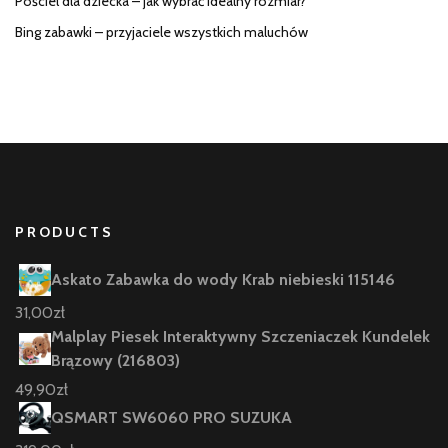
Pościel dla dziecka – jak wybrać idealny rozmiar?
Bing zabawki – przyjaciele wszystkich maluchów
PRODUCTS
Askato Zabawka do wody Krab niebieski 115146
31,00
zł
Malplay Piesek Interaktywny Szczeniaczek Kundelek
Brązowy (216803)
49,90
zł
QSMART SW6060 PRO SUZUKA