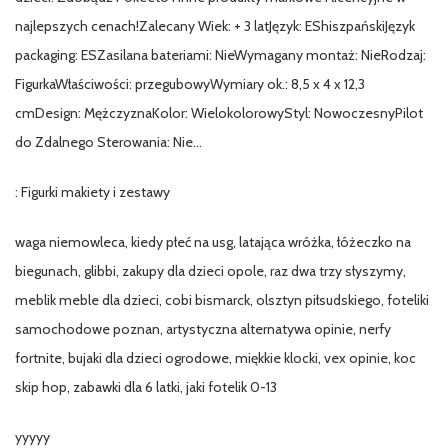
najlepszych cenach!Zalecany Wiek: + 3 latJęzyk: EShiszpańskiJęzyk
packaging: ESZasilana bateriami: NieWymagany montaż: NieRodzaj:
FigurkaWłaściwości: przegubowyWymiary ok.: 8,5 x 4 x 12,3
cmDesign: MężczyznaKolor: WielokolorowyStyl: NowoczesnyPilot
do Zdalnego Sterowania: Nie…
: Figurki makiety i zestawy
waga niemowleca, kiedy płeć na usg, latająca wróżka, łóżeczko na
biegunach, glibbi, zakupy dla dzieci opole, raz dwa trzy słyszymy,
meblik meble dla dzieci, cobi bismarck, olsztyn piłsudskiego, foteliki
samochodowe poznan, artystyczna alternatywa opinie, nerfy
fortnite, bujaki dla dzieci ogrodowe, miękkie klocki, vex opinie, koc
skip hop, zabawki dla 6 latki, jaki fotelik 0-13
yyyyy