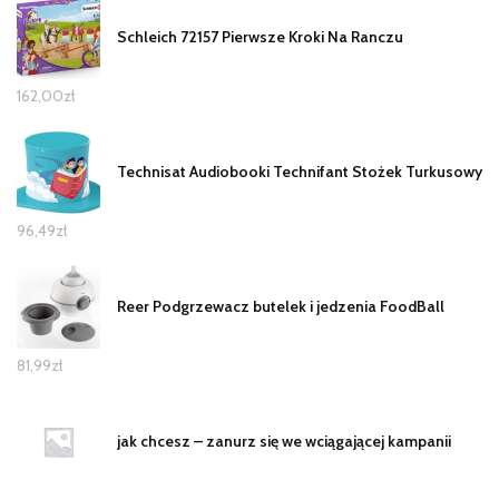
Schleich 72157 Pierwsze Kroki Na Ranczu
162,00
zł
Technisat Audiobooki Technifant Stożek Turkusowy
96,49
zł
Reer Podgrzewacz butelek i jedzenia FoodBall
81,99
zł
jak chcesz – zanurz się we wciągającej kampanii