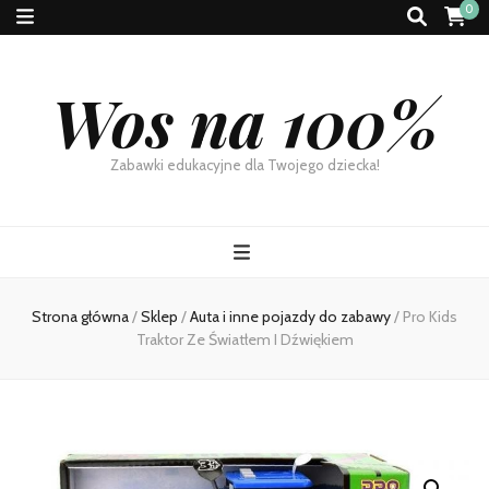
0
Wos na 100%
Zabawki edukacyjne dla Twojego dziecka!
Strona główna
/
Sklep
/
Auta i inne pojazdy do zabawy
/
Pro Kids
Traktor Ze Światłem I Dźwiękiem