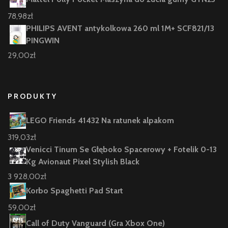
78,98
zł
PHILIPS AVENT antykolkowa 260 ml 1M+ SCF821/13
PINGWIN
29,00
zł
PRODUKTY
LEGO Friends 41432 Na ratunek alpakom
319,03
zł
Venicci Tinum Se Głęboko Spacerowy + Fotelik 0-13
Kg Avionaut Pixel Stylish Black
3 928,00
zł
Korbo Spaghetti Pad Start
59,00
zł
Call of Duty Vanguard (Gra Xbox One)