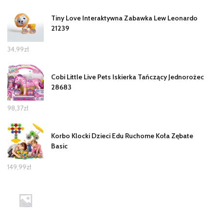
Tiny Love Interaktywna Zabawka Lew Leonardo
21239
34,99
zł
Cobi Little Live Pets Iskierka Tańczący Jednorożec
28683
98,37
zł
Korbo Klocki Dzieci Edu Ruchome Koła Zębate
Basic
149,99
zł