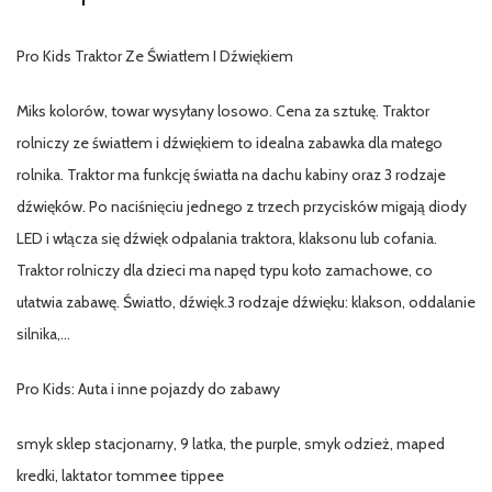
Pro Kids Traktor Ze Światłem I Dźwiękiem
Miks kolorów, towar wysyłany losowo. Cena za sztukę. Traktor
rolniczy ze światłem i dźwiękiem to idealna zabawka dla małego
rolnika. Traktor ma funkcję światła na dachu kabiny oraz 3 rodzaje
dźwięków. Po naciśnięciu jednego z trzech przycisków migają diody
LED i włącza się dźwięk odpalania traktora, klaksonu lub cofania.
Traktor rolniczy dla dzieci ma napęd typu koło zamachowe, co
ułatwia zabawę. Światło, dźwięk.3 rodzaje dźwięku: klakson, oddalanie
silnika,…
Pro Kids: Auta i inne pojazdy do zabawy
smyk sklep stacjonarny, 9 latka, the purple, smyk odzież, maped
kredki, laktator tommee tippee