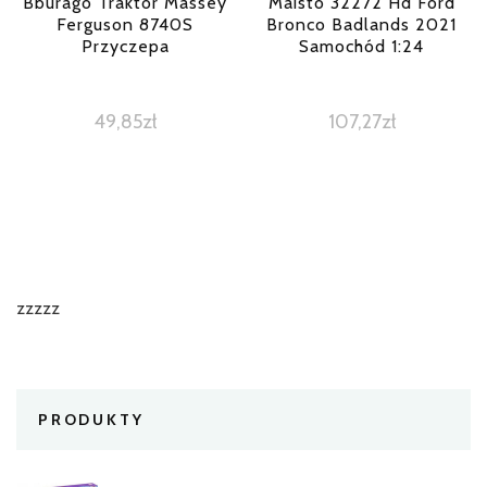
Bburago Traktor Massey
Maisto 32272 Hd Ford
Ferguson 8740S
Bronco Badlands 2021
Przyczepa
Samochód 1:24
49,85
zł
107,27
zł
zzzzz
PRODUKTY