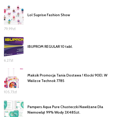
Lol Suprise Fashion Show
79,99
zł
IBUPROM REGULAR 10 tabl.
6,27
zł
Maksik Promocja Tania Dostawa ! Klocki 90El. W
Walizce Technok 7785
105,73
zł
Pampers Aqua Pure Chusteczki Nawilżane Dla
Niemowląt 99% Wody 3X48Szt.