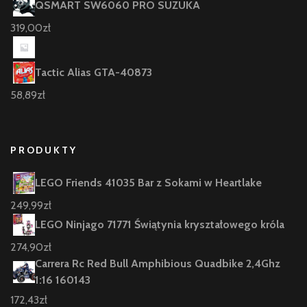
QSMART SW6060 PRO SUZUKA
319,00
zł
Tactic Alias GTA-40873
58,89
zł
PRODUKTY
LEGO Friends 41035 Bar z Sokami w Heartlake
249,99
zł
LEGO Ninjago 71771 Świątynia kryształowego króla
274,90
zł
Carrera Rc Red Bull Amphibious Quadbike 2,4Ghz
1:16 160143
172,43
zł