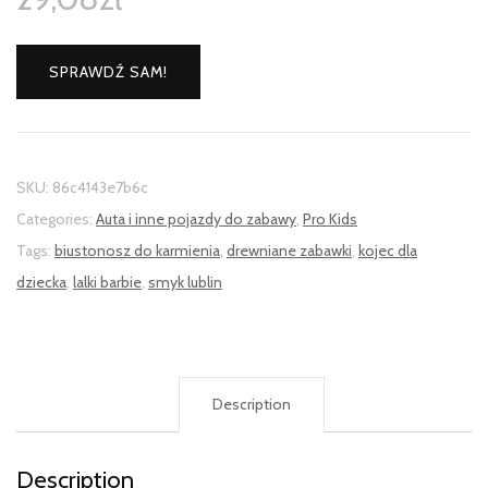
SPRAWDŹ SAM!
SKU:
86c4143e7b6c
Categories:
Auta i inne pojazdy do zabawy
,
Pro Kids
Tags:
biustonosz do karmienia
,
drewniane zabawki
,
kojec dla
dziecka
,
lalki barbie
,
smyk lublin
Description
Description