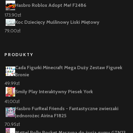
Hasbro Roblox Adopt Me! F2486
173,90
zł
Koc Dziecięcy Muślinowy Liski Miętowy
79,00
zł
PRODUKTY
Cada Figurki Minecraft Mega Duży Zestaw Figurek
Bronie
49,99
zł
Smily Play Interaktywny Piesek York
41,00
zł
Hasbro FurReal Friends - Fantastyczne zwierzaki
Jednorożec Airina F1825
70,95
zł
Mattel Polly Pocket Maszyna do żucia gumy GTN23