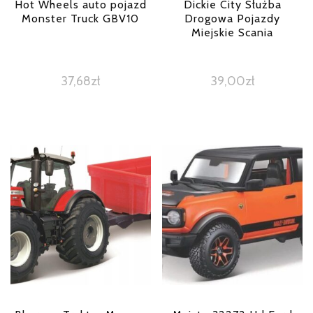
Hot Wheels auto pojazd
Dickie City Służba
Monster Truck GBV10
Drogowa Pojazdy
Miejskie Scania
37,68
zł
39,00
zł