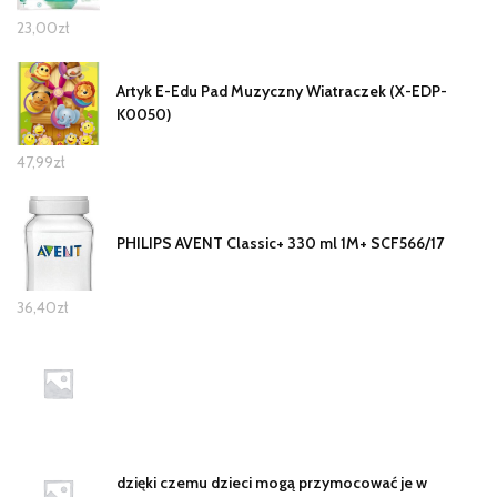
23,00
zł
Artyk E-Edu Pad Muzyczny Wiatraczek (X-EDP-
K0050)
47,99
zł
PHILIPS AVENT Classic+ 330 ml 1M+ SCF566/17
36,40
zł
dzięki czemu dzieci mogą przymocować je w