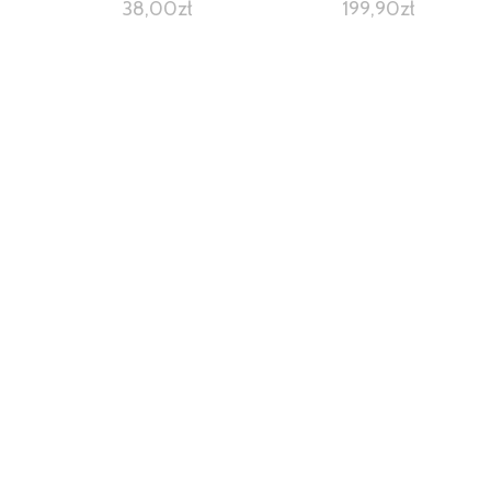
38,00
zł
199,90
zł