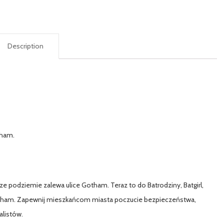
Description
tham.
e podziemie zalewa ulice Gotham. Teraz to do Batrodziny, Batgirl,
otham. Zapewnij mieszkańcom miasta poczucie bezpieczeństwa,
nalistów.