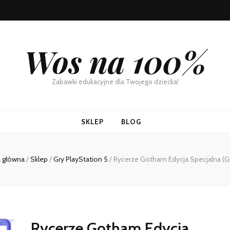
Wos na 100%
Zabawki edukacyjne dla Twojego dziecka!
SKLEP
BLOG
 główna
/
Sklep
/
Gry PlayStation 5
/
Rycerze Gotham Edycja Specjalna (G
Rycerze Gotham Edycja