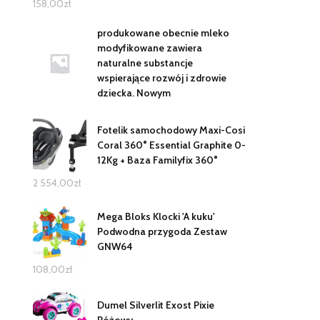
158,00
zł
produkowane obecnie mleko
modyfikowane zawiera
naturalne substancje
wspierające rozwój i zdrowie
dziecka. Nowym
Fotelik samochodowy Maxi-Cosi
Coral 360° Essential Graphite 0-
12Kg + Baza Familyfix 360°
2 554,00
zł
Mega Bloks Klocki 'A kuku'
Podwodna przygoda Zestaw
GNW64
108,00
zł
Dumel Silverlit Exost Pixie
Różowy