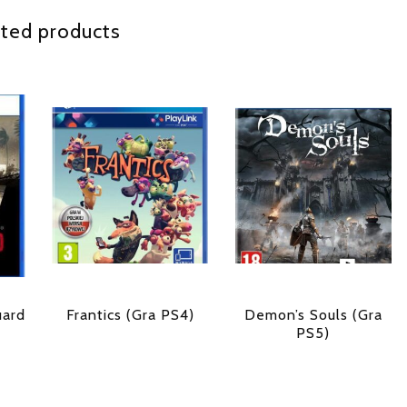
ted products
uard
Frantics (Gra PS4)
Demon’s Souls (Gra
PS5)