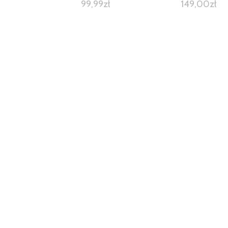
99,99
zł
149,00
zł