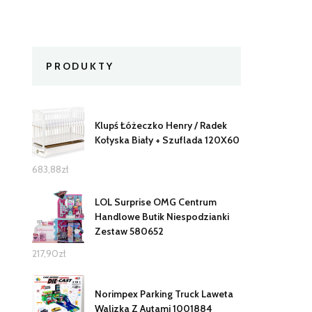
PRODUKTY
Klupś Łóżeczko Henry / Radek
Kołyska Biały + Szuflada 120X60
683,88
zł
LOL Surprise OMG Centrum
Handlowe Butik Niespodzianki
Zestaw 580652
217,90
zł
Norimpex Parking Truck Laweta
Walizka Z Autami 1001884