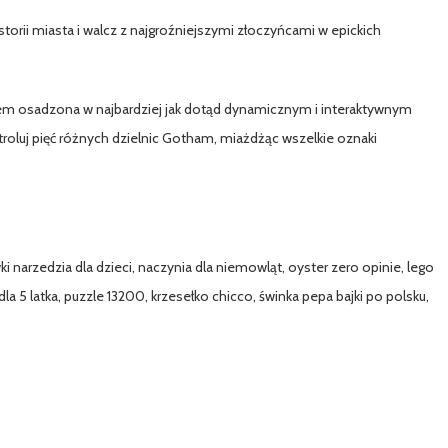
torii miasta i walcz z najgroźniejszymi złoczyńcami w epickich
tem osadzona w najbardziej jak dotąd dynamicznym i interaktywnym
luj pięć różnych dzielnic Gotham, miażdżąc wszelkie oznaki
 narzedzia dla dzieci, naczynia dla niemowląt, oyster zero opinie, lego
la 5 latka, puzzle 13200, krzesełko chicco, świnka pepa bajki po polsku,