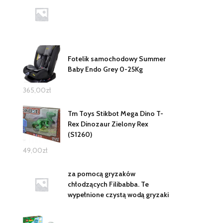
Fotelik samochodowy Summer
Baby Endo Grey 0-25Kg
365,00
zł
Tm Toys Stikbot Mega Dino T-
Rex Dinozaur Zielony Rex
(S1260)
49,00
zł
za pomocą gryzaków
chłodzących Filibabba. Te
wypełnione czystą wodą gryzaki