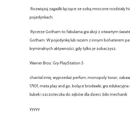
Rozwiązuj zagadki łączące ze sobą mroczne rozdziały his
pojedynkach.
Rycerze Gotham to fabularna gra akcji z otwartym świa
Gotham. W pojedynkę lub razem z innym bohaterem patro
kryminalnych aktywności, gdy tylko je zobaczysz.
Warner Bros: Gry PlayStation 5
chantal imię, wyprzedaż perfum, monopoly torun, zabawki
17101, mata play and go, bolące brodawki, gra edukacyjna d
kubek i szczoteczka do zębów dla dzieci, bibi mechanik
yyyyy