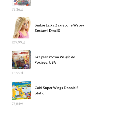
78,26
zł
Barbie Lalka Zakręcone Wzory
Zestaw I Dmc10
109,99
zł
Gra planszowa Wsiąść do
Pociągu: USA
131,99
zł
Cobi Super Wings Donnie'S
Station
73,84
zł