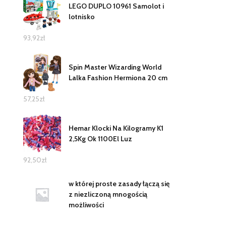
LEGO DUPLO 10961 Samolot i
lotnisko
93,92
zł
Spin Master Wizarding World
Lalka Fashion Hermiona 20 cm
57,25
zł
Hemar Klocki Na Kilogramy K1
2,5Kg Ok 1100El Luz
92,50
zł
w której proste zasady łączą się
z niezliczoną mnogością
możliwości