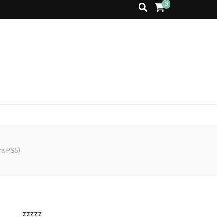
0
ra PS5)
zzzzz