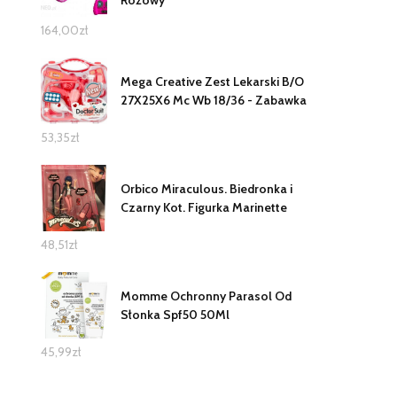
164,00
zł
Mega Creative Zest Lekarski B/O
27X25X6 Mc Wb 18/36 - Zabawka
53,35
zł
Orbico Miraculous. Biedronka i
Czarny Kot. Figurka Marinette
48,51
zł
Momme Ochronny Parasol Od
Słonka Spf50 50Ml
45,99
zł