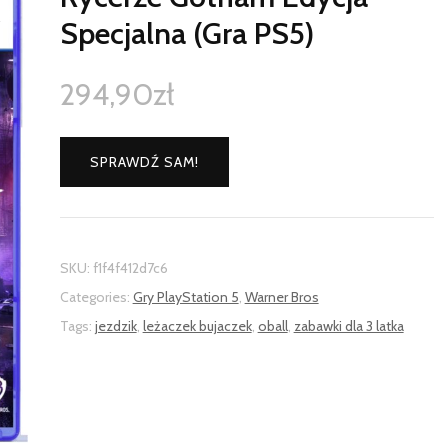
Specjalna (Gra PS5)
294,90
zł
SPRAWDŹ SAM!
SKU:
f1f4f412d7c6
Categories:
Gry PlayStation 5
,
Warner Bros
Tags:
jezdzik
,
leżaczek bujaczek
,
oball
,
zabawki dla 3 latka