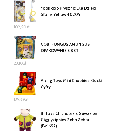
Yookidoo Prysznic Dla Dzieci
Słonik Yellow 40209
102,50
zł
COBI FUNGUS AMUNGUS
OPAKOWANIE 5 SZT
23,10
zł
Viking Toys Mini Chubbies Klocki
Cyfry
139,69
zł
B. Toys Chichotek Z Suwakiem
Gigglyzippies Zebb Zebra
(Bx1692)