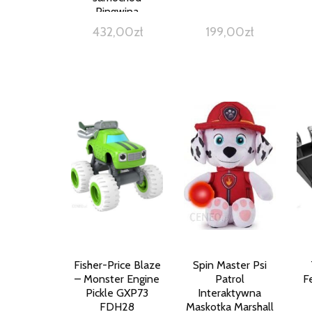
Pingwina
432,00
zł
199,00
zł
Fisher-Price Blaze
Spin Master Psi
– Monster Engine
Patrol
F
Pickle GXP73
Interaktywna
FDH28
Maskotka Marshall