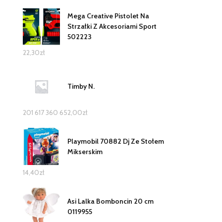
Mega Creative Pistolet Na
Strzałki Z Akcesoriami Sport
502223
22,30
zł
Timby N.
201 617 360 652,00
zł
Playmobil 70882 Dj Ze Stołem
Mikserskim
14,40
zł
Asi Lalka Bomboncin 20 cm
0119955