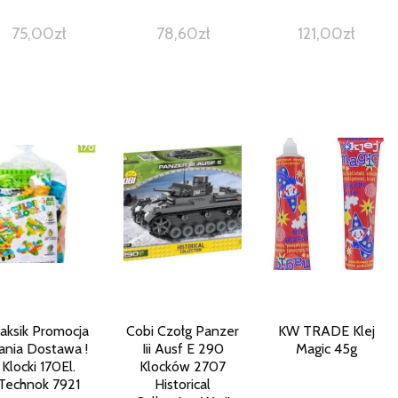
75,00
zł
78,60
zł
121,00
zł
aksik Promocja
Cobi Czołg Panzer
KW TRADE Klej
ania Dostawa !
Iii Ausf E 290
Magic 45g
Klocki 170El.
Klocków 2707
Technok 7921
Historical