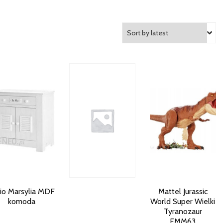
io Marsylia MDF
Mattel Jurassic
komoda
World Super Wielki
Tyranozaur
FMM63