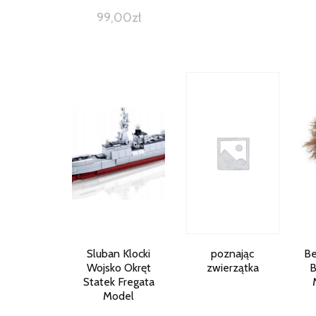
99,00
zł
Sluban Klocki
poznając
Be
Wojsko Okręt
zwierzątka
B
Statek Fregata
Model