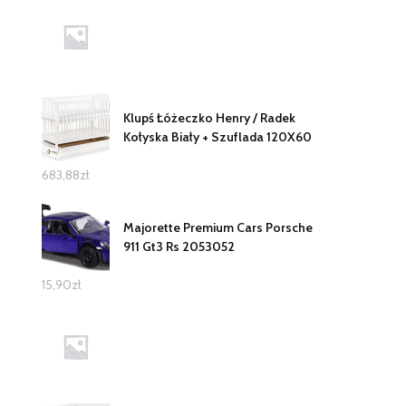
Klupś Łóżeczko Henry / Radek
Kołyska Biały + Szuflada 120X60
683,88
zł
Majorette Premium Cars Porsche
911 Gt3 Rs 2053052
15,90
zł