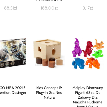
Collection Wwii
88,51
zł
188,00
zł
3,17
zł
GO MBA 20215
Kids Concept ®
Malplay Dinozaury
ention Desinger
Plug-In Gra Neo
Figurki 6Szt. Do
Natura
Zabawy Dla
Malucha Ruchome
Łapy I Głowa