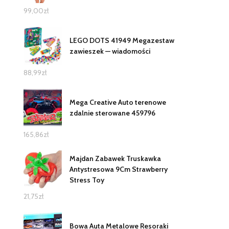
99,00
zł
LEGO DOTS 41949 Megazestaw
zawieszek — wiadomości
88,99
zł
Mega Creative Auto terenowe
zdalnie sterowane 459796
165,86
zł
Majdan Zabawek Truskawka
Antystresowa 9Cm Strawberry
Stress Toy
21,75
zł
Bowa Auta Metalowe Resoraki