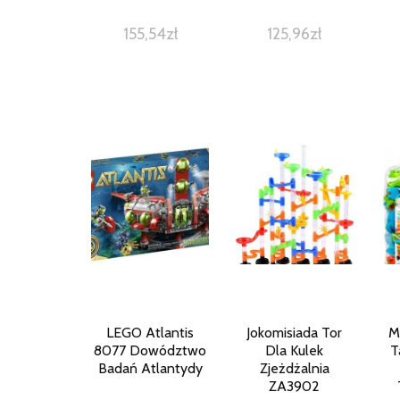
155,54
zł
125,96
zł
LEGO Atlantis
Jokomisiada Tor
M
8077 Dowództwo
Dla Kulek
T
Badań Atlantydy
Zjeżdżalnia
ZA3902