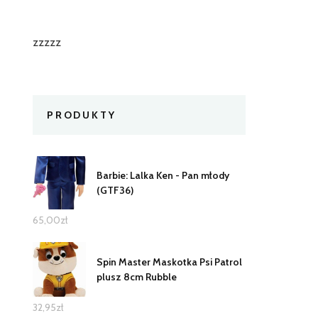
zzzzz
PRODUKTY
Barbie: Lalka Ken - Pan młody
(GTF36)
65,00
zł
Spin Master Maskotka Psi Patrol
plusz 8cm Rubble
32,95
zł