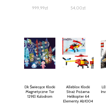
999,99
zł
54,00
zł
Dk Świecące Klocki
Alleblox Klocki
LE
Magnetyczne Tor
Straż Pożarna
Inv
129El Kulodrom
Helikopter 64
Elementy Ab1004