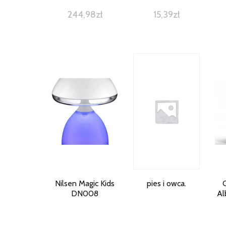
244,98
zł
15,39
zł
Nilsen Magic Kids
pies i owca.
DN008
Al