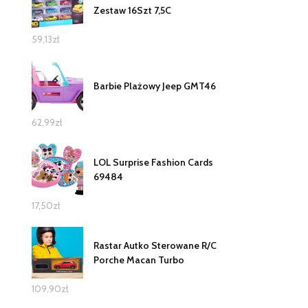
Zestaw 16Szt 7,5C
59,13
zł
Barbie Plażowy Jeep GMT46
62,99
zł
LOL Surprise Fashion Cards
69484
17,50
zł
Rastar Autko Sterowane R/C
Porche Macan Turbo
109,90
zł