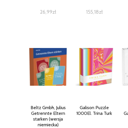
26,99
zł
155,18
zł
Beltz Gmbh, Julius
Galison Puzzle
Getrennte Eltern
1000El. Trina Turk
G
starken (wersja
niemiecka)