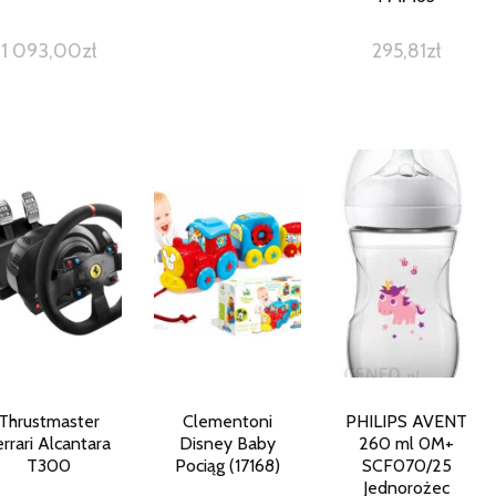
1 093,00
zł
295,81
zł
Thrustmaster
Clementoni
PHILIPS AVENT
errari Alcantara
Disney Baby
260 ml 0M+
T300
Pociąg (17168)
SCF070/25
Jednorożec