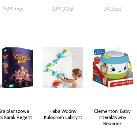
939,99
zł
139,00
zł
24,35
zł
Gra planszowa
Haba Wodny
Clementoni Baby
bi Karak Regent
Kulodrom Labirynt
Interaktywny
Bębenek