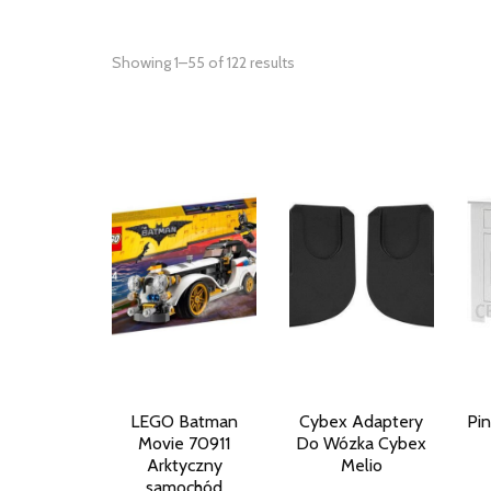
Showing 1–55 of 122 results
LEGO Batman
Cybex Adaptery
Pin
Movie 70911
Do Wózka Cybex
Arktyczny
Melio
samochód