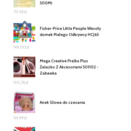
500Ml
70,42
zł
Fisher-Price Little People Wesoły
domek Małego Odkrywcy HCJ65
149,00
zł
Mega Creative Pralka Plus
Żelazko Z Akcesoriami 501102 -
Zabawka
105,76
zł
Anek Głowa do czesania
114,99
zł