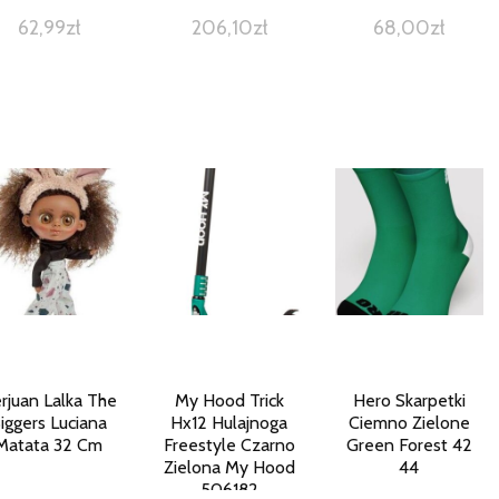
62,99
zł
206,10
zł
68,00
zł
rjuan Lalka The
My Hood Trick
Hero Skarpetki
iggers Luciana
Hx12 Hulajnoga
Ciemno Zielone
Matata 32 Cm
Freestyle Czarno
Green Forest 42
Zielona My Hood
44
506182