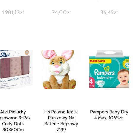
1 981,23
zł
34,00
zł
36,49
zł
Alvi Pieluchy
Hh Poland Królik
Pampers Baby Dry
azowane 3-Pak
Pluszowy Na
4 Maxi 106Szt.
Curly Dots
Baterie Brązowy
80X80Cm
2199