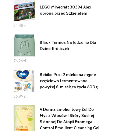
LEGO Minecraft 30394 Alex
obrona przed Szkieletem
24,48
zł
B.Box Termos Na Jedzenie Dla
Dzieci Króliczek
76,26
zł
Bebiko Pro+ 2 mleko następne
częściowo fermentowane
powyżej 6. miesiąca życia 600g
36,99
zł
A Derma Emolientowy Żel Do
Mycia Włosów I Skóry Suchej
Skłonnej Do Atopii Exomega
Control Emollient Cleansing Gel