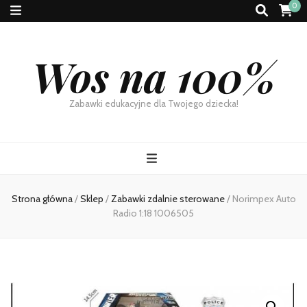
0
Wos na 100%
Zabawki edukacyjne dla Twojego dziecka!
Strona główna
/
Sklep
/
Zabawki zdalnie sterowane
/
Norimpex Auto
Radio 1:18 1006505