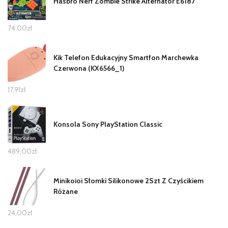
Hasbro Nerf Zombie Strike Alternator E6187
74,00
zł
Kik Telefon Edukacyjny Smartfon Marchewka
Czerwona (KX6566_1)
17,91
zł
Konsola Sony PlayStation Classic
489,00
zł
Minikoioi Słomki Silikonowe 2Szt Z Czyścikiem
Różane
24,00
zł