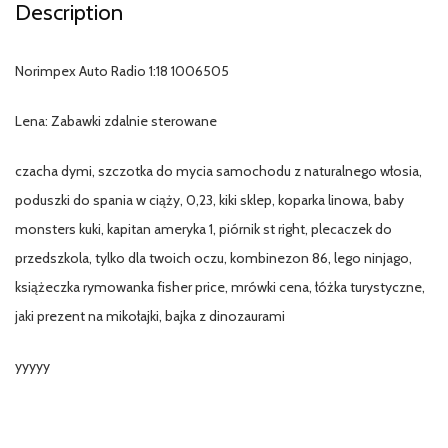
Description
Norimpex Auto Radio 1:18 1006505
Lena: Zabawki zdalnie sterowane
czacha dymi, szczotka do mycia samochodu z naturalnego włosia,
poduszki do spania w ciąży, 0,23, kiki sklep, koparka linowa, baby
monsters kuki, kapitan ameryka 1, piórnik st right, plecaczek do
przedszkola, tylko dla twoich oczu, kombinezon 86, lego ninjago,
książeczka rymowanka fisher price, mrówki cena, łóżka turystyczne,
jaki prezent na mikołajki, bajka z dinozaurami
yyyyy