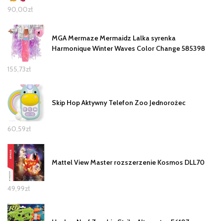
90,00
zł
MGA Mermaze Mermaidz Lalka syrenka
Harmonique Winter Waves Color Change 585398
155,73
zł
Skip Hop Aktywny Telefon Zoo Jednorożec
60,59
zł
Mattel View Master rozszerzenie Kosmos DLL70
49,99
zł