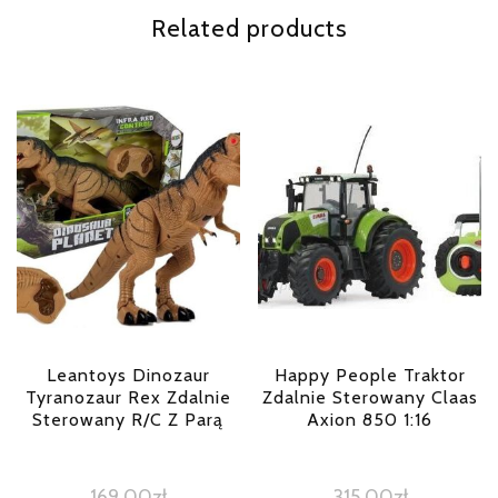
Related products
Leantoys Dinozaur
Happy People Traktor
Tyranozaur Rex Zdalnie
Zdalnie Sterowany Claas
Sterowany R/C Z Parą
Axion 850 1:16
169,00
zł
315,00
zł