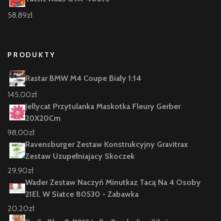
58,89
zł
PRODUKTY
Rastar BMW M4 Coupe Biały 1:14
145,00
zł
Jellycat Przytulanka Maskotka Fleury Gerber
20X20Cm
98,00
zł
Ravensburger Zestaw Konstrukcyjny Gravitrax
Zestaw Uzupełniajacy Skoczek
29,90
zł
Wader Zestaw Naczyń Minutkaz Tacą Na 4 Osoby
21El. W Siatce 80530 - Zabawka
20,20
zł