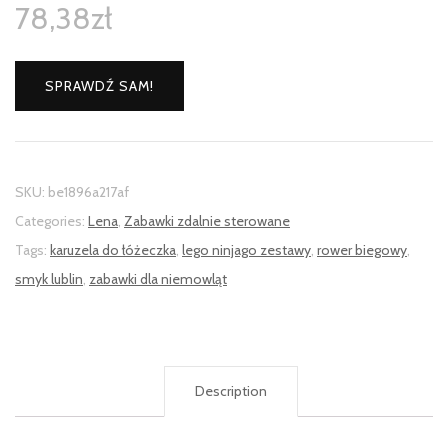
78,38
zł
SPRAWDŹ SAM!
SKU:
be1896a217af
Categories:
Lena
,
Zabawki zdalnie sterowane
Tags:
karuzela do łóżeczka
,
lego ninjago zestawy
,
rower biegowy
,
smyk lublin
,
zabawki dla niemowląt
Description