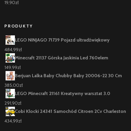
19,90
zł
PRODUKTY
LEGO NINJAGO 71739 Pojazd ultradźwiękowy
484,99
zł
Minecraft 21137 Górska Jaskinia Led 760elem
149,99
zł
Berjuan Lalka Baby Chubby Baby 20006-22 30 Cm
385,00
zł
LEGO Minecraft 21161 Kreatywny warsztat 3.0
291,90
zł
Cobi Klocki 24341 Samochód Citroen 2Cv Charleston
434,99
zł