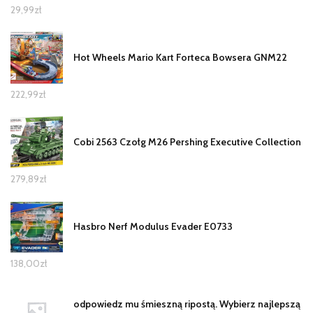
29,99
zł
Hot Wheels Mario Kart Forteca Bowsera GNM22
222,99
zł
Cobi 2563 Czołg M26 Pershing Executive Collection
279,89
zł
Hasbro Nerf Modulus Evader E0733
138,00
zł
odpowiedz mu śmieszną ripostą. Wybierz najlepszą