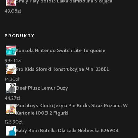
Smily Play Bd1813 Lalka Bambolina Sikająca
49,08
zł
PRODUKTY
Konsola Nintendo Switch Lite Turquoise
993,14
zł
Pro Kids Słomki Konstrukcyjne Mini 238El.
14,30
zł
Deef Plusz Lemur Duży
44,27
zł
Mochtoys Klocki Jeżyki Pin Bricks Straż Pożarna W
Kartonie 100El 2 Figurki
125,90
zł
Baby Born Butelka Dla Lalki Niebieska 826904