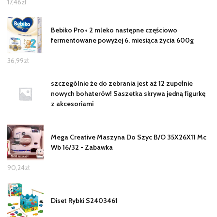
17,46
zł
Bebiko Pro+ 2 mleko następne częściowo
fermentowane powyżej 6. miesiąca życia 600g
36,99
zł
szczególnie że do zebrania jest aż 12 zupełnie
nowych bohaterów! Saszetka skrywa jedną figurkę
z akcesoriami
Mega Creative Maszyna Do Szyc B/O 35X26X11 Mc
Wb 16/32 - Zabawka
90,24
zł
Diset Rybki S2403461