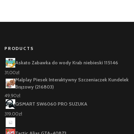
PRODUCTS
Askato Zabawka do wody Krab niebieski 115146
31,00
zł
Malplay Piesek Interaktywny Szczeniaczek Kundelek
Brązowy (216803)
49,90
zł
QSMART SW6060 PRO SUZUKA
319,00
zł
Tactic Alias GTA-40873