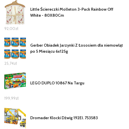
Little Ściereczki Molleton 3-Pack Rainbow Off
White - 80X80Cm
92,00
zł
Gerber Obiadek Jarzynki Z Łososiem dla niemowląt
po 5 Miesiącu 6x125g
25,74
zł
LEGO DUPLO 10867 Na Targu
199,99
zł
Dromader Klocki Dźwig 192El. 753583