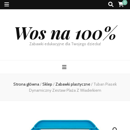
0
Wos na 100%
Zabawki edukacyjne dla Twojego dziecka!
Strona główna
/
Sklep
/
Zabawki plastyczne
/
Tuban Piasek
Dynamiczny Zestaw Plaża Z Wiaderkiem