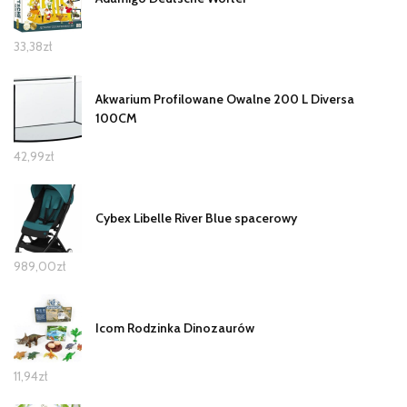
33,38
zł
Akwarium Profilowane Owalne 200 L Diversa
100CM
42,99
zł
Cybex Libelle River Blue spacerowy
989,00
zł
Icom Rodzinka Dinozaurów
11,94
zł