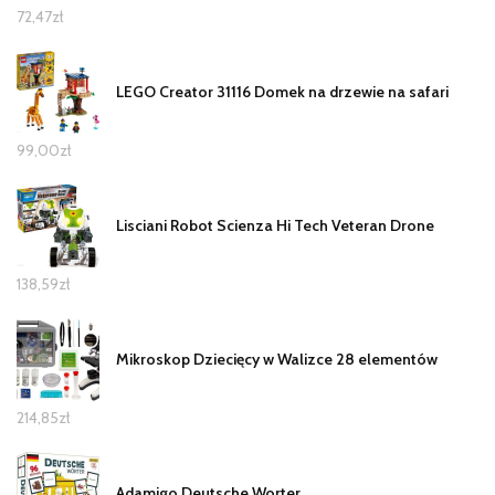
72,47
zł
LEGO Creator 31116 Domek na drzewie na safari
99,00
zł
Lisciani Robot Scienza Hi Tech Veteran Drone
138,59
zł
Mikroskop Dziecięcy w Walizce 28 elementów
214,85
zł
Adamigo Deutsche Worter