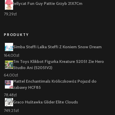
Jellycat Fun Guy Pattie Grzyb 21X7Cm
79,29
zł
PRODUKTY
Simba Steffi Lalka Steffi Z Koniem Snow Dream
164,00
zł
Tm Toys Klikbot Figurka Kreature S2051 Zie Hero
Studio Ani (S2051V2)
64,00
zł
Mattel Enchantimals Króliczkowóz Pojazd do
zabawy HCF85
78,48
zł
Graco Huśtawka Glider Elite Clouds
749,25
zł