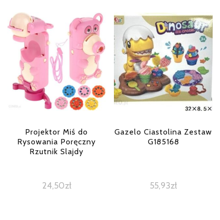
Projektor Miś do
Gazelo Ciastolina Zestaw
Rysowania Poręczny
G185168
Rzutnik Slajdy
24,50
zł
55,93
zł