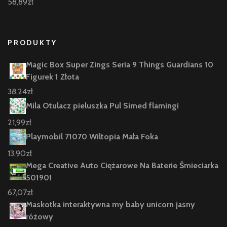
58,89
zł
PRODUKTY
Magic Box Super Zings Seria 9 Things Guardians 10
Figurek 1 Złota
38,24
zł
Mila Otulacz pieluszka Pul Simed flamingi
21,99
zł
Playmobil 71070 Wiltopia Mała Foka
13,90
zł
Mega Creative Auto Ciężarowe Na Baterie Śmieciarka
501901
67,07
zł
Maskotka interaktywna my baby unicorn jasny
różowy