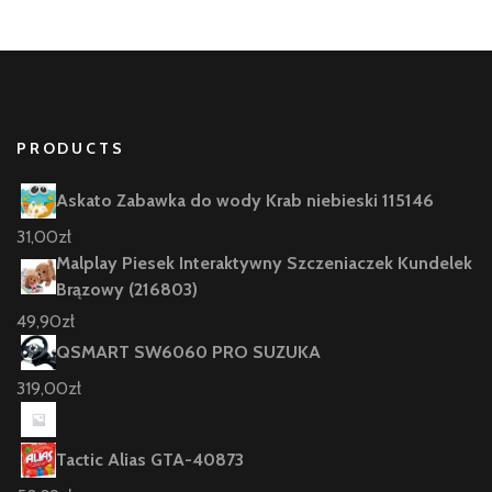
PRODUCTS
Askato Zabawka do wody Krab niebieski 115146
31,00
zł
Malplay Piesek Interaktywny Szczeniaczek Kundelek
Brązowy (216803)
49,90
zł
QSMART SW6060 PRO SUZUKA
319,00
zł
Tactic Alias GTA-40873