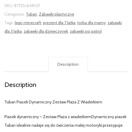
SKU:
87725cb3852f
Categories:
Tuban
,
Zabawki plastyczne
Tags:
lego minecraft
,
prezent dla 7 latka
,
torba dla mamy
,
zabawki
dla 3 latka
,
zabawki dla dziewczynek
,
zabawki psi patrol
Description
Description
Tuban Piasek Dynamiczny Zestaw Plaża Z Wiaderkiem
Piasek dynamiczny – Zestaw Plaża z wiaderkiemDynamiczny piasek
Tuban idealnie nadaje się do ćwiczenia małej motoryki:przesypuje