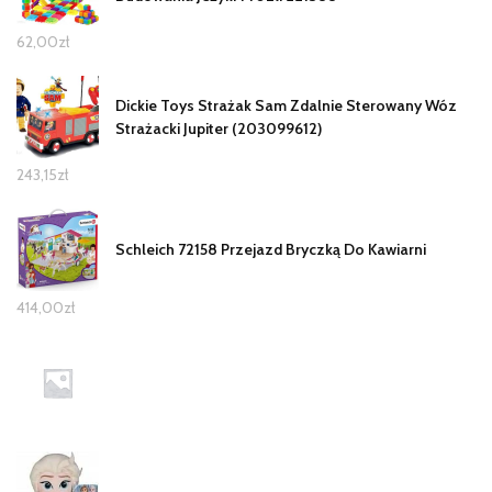
62,00
zł
Dickie Toys Strażak Sam Zdalnie Sterowany Wóz
Strażacki Jupiter (203099612)
243,15
zł
Schleich 72158 Przejazd Bryczką Do Kawiarni
414,00
zł