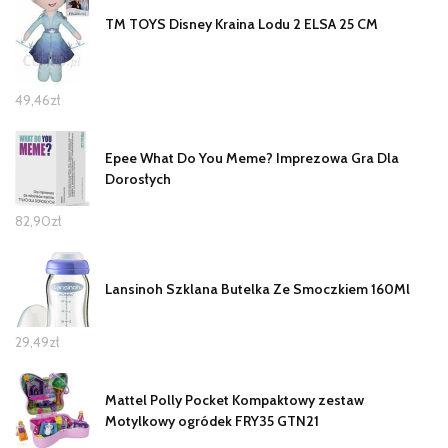
TM TOYS Disney Kraina Lodu 2 ELSA 25 CM
49,46
zł
Epee What Do You Meme? Imprezowa Gra Dla
Dorosłych
82,90
zł
Lansinoh Szklana Butelka Ze Smoczkiem 160Ml
29,49
zł
Mattel Polly Pocket Kompaktowy zestaw
Motylkowy ogródek FRY35 GTN21