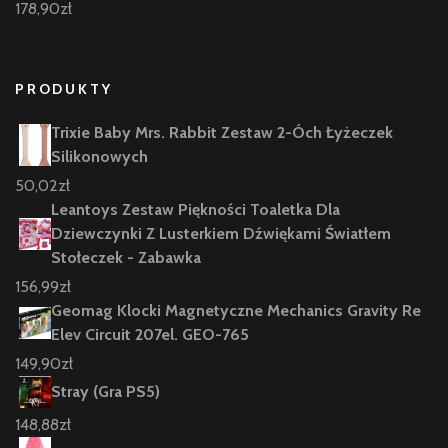
178,90
zł
PRODUKTY
Trixie Baby Mrs. Rabbit Zestaw 2-Óch Łyżeczek
Silikonowych
50,02
zł
Leantoys Zestaw Piękności Toaletka Dla
Dziewczynki Z Lusterkiem Dźwiękami Światłem
Stołeczek - Zabawka
156,99
zł
Geomag Klocki Magnetyczne Mechanics Gravity Re
Elev Circuit 207el. GEO-765
149,90
zł
Stray (Gra PS5)
148,88
zł