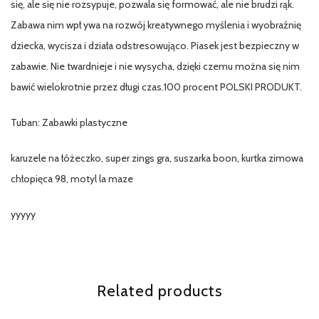
się, ale się nie rozsypuje, pozwala się formować, ale nie brudzi rąk.
Zabawa nim wpł ywa na rozwój kreatywnego myślenia i wyobraźnię
dziecka, wycisza i działa odstresowująco. Piasek jest bezpieczny w
zabawie. Nie twardnieje i nie wysycha, dzięki czemu można się nim
bawić wielokrotnie przez długi czas.100 procent POLSKI PRODUKT.
Tuban: Zabawki plastyczne
karuzele na łóżeczko, super zings gra, suszarka boon, kurtka zimowa
chłopięca 98, motyl la maze
yyyyy
Related products