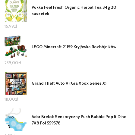
Pukka Feel Fresh Organic Herbal Tea 34g 20
saszetek
15,99
zł
LEGO Minecraft 21159 Kryjówka Rozbójników
239,00
zł
Grand Theft Auto V (Gra Xbox Series X)
111,00
zł
Adar Brelok Sensoryczny Push Bubble Pop It Dino
7X8 Fol 559578