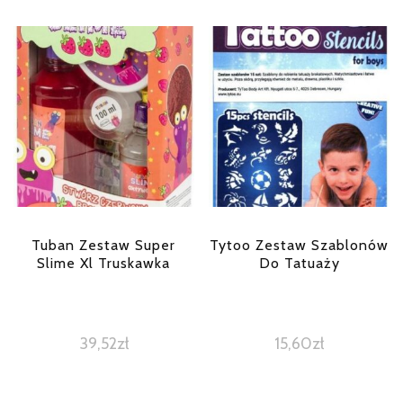
Tuban Zestaw Super
Tytoo Zestaw Szablonów
Slime Xl Truskawka
Do Tatuaży
39,52
zł
15,60
zł