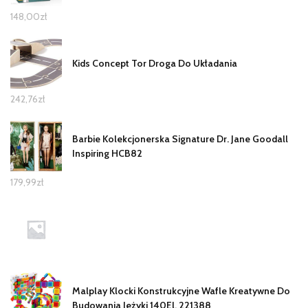
148,00
zł
Kids Concept Tor Droga Do Układania
242,76
zł
Barbie Kolekcjonerska Signature Dr. Jane Goodall
Inspiring HCB82
179,99
zł
Malplay Klocki Konstrukcyjne Wafle Kreatywne Do
Budowania Jeżyki 140El. 221388