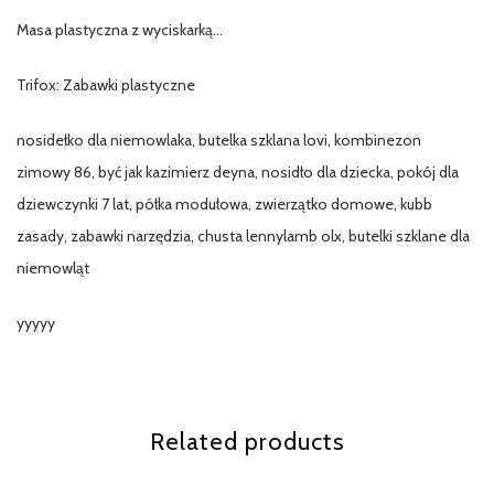
Masa plastyczna z wyciskarką…
Trifox: Zabawki plastyczne
nosidełko dla niemowlaka, butelka szklana lovi, kombinezon
zimowy 86, być jak kazimierz deyna, nosidło dla dziecka, pokój dla
dziewczynki 7 lat, półka modułowa, zwierzątko domowe, kubb
zasady, zabawki narzędzia, chusta lennylamb olx, butelki szklane dla
niemowląt
yyyyy
Related products