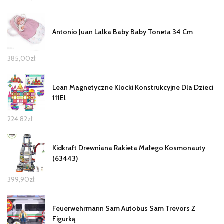
Antonio Juan Lalka Baby Baby Toneta 34 Cm
385,00
zł
Lean Magnetyczne Klocki Konstrukcyjne Dla Dzieci
111El
224,82
zł
Kidkraft Drewniana Rakieta Małego Kosmonauty
(63443)
399,90
zł
Feuerwehrmann Sam Autobus Sam Trevors Z
Figurką