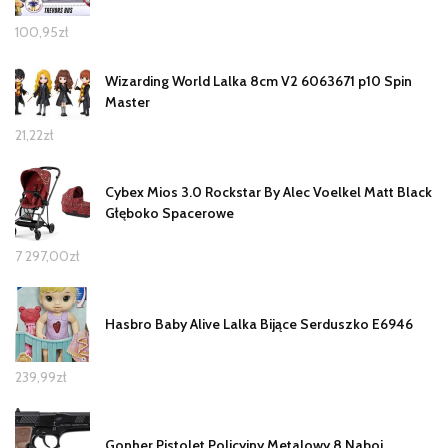
100,95
zł
Wizarding World Lalka 8cm V2 6063671 p10 Spin
Master
21,22
zł
Cybex Mios 3.0 Rockstar By Alec Voelkel Matt Black
Głęboko Spacerowe
7 297,00
zł
Hasbro Baby Alive Lalka Bijące Serduszko E6946
239,99
zł
Gonher Pistolet Policyjny Metalowy 8 Naboi