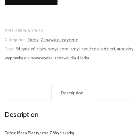
SKU:
5899c7c79c43
Categories:
Trifox
,
Zabawki plastyczne
Tags:
34 tydzień ciąży
,
smyk com
,
smyl
,
sztućce dla dzieci
,
urodziny
,
wyprawka dla noworodka
,
zabawki dla 4 latka
Description
Description
Trifox Masa Plastyczna Z Wyciskarką