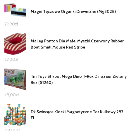
Magni Tęczowe Organki Drewniane (Mg3028)
29,90
zł
Maileg Ponton Dla Małej Myszki Czerwony Rubber
Boat Small Mouse Red Stripe
57,00
zł
Tm Toys Stikbot Mega Dino T-Rex Dinozaur Zielony
Rex (S1260)
49,00
zł
Dk Świecące Klocki Magnetyczne Tor Kulkowy 292
El.
319,00
zł