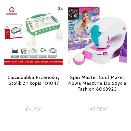
Ciuciubabka Przenośny
Spin Master Cool Maker
Stolik Znikopis 101047
Nowa Maszyna Do Szycia
Fashion 6063925
64,19
zł
149,98
zł