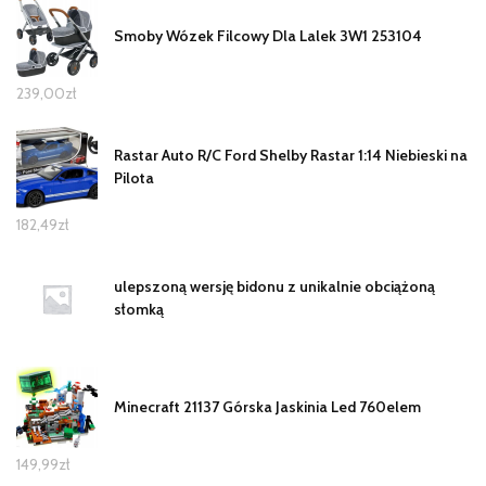
Smoby Wózek Filcowy Dla Lalek 3W1 253104
239,00
zł
Rastar Auto R/C Ford Shelby Rastar 1:14 Niebieski na
Pilota
182,49
zł
ulepszoną wersję bidonu z unikalnie obciążoną
słomką
Minecraft 21137 Górska Jaskinia Led 760elem
149,99
zł