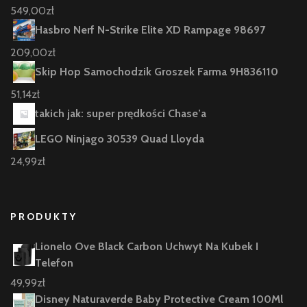
549,00
zł
Hasbro Nerf N-Strike Elite XD Rampage 98697
209,00
zł
Skip Hop Samochodzik Groszek Farma 9H836110
51,14
zł
takich jak: super prędkości Chase’a
LEGO Ninjago 30539 Quad Lloyda
24,99
zł
PRODUKTY
Lionelo Ove Black Carbon Uchwyt Na Kubek I
Telefon
49,99
zł
Disney Naturaverde Baby Protective Cream 100Ml