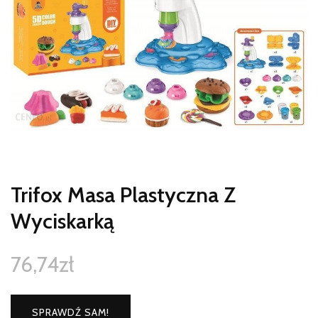
Trifox Masa Plastyczna Z
Wyciskarką
76,74
zł
SPRAWDŹ SAM!