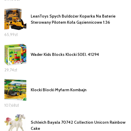
LeanToys Spych Buldożer Koparka Na Baterie
Sterowany Pilotem Koła Gąsiennicowe 1:36
65,99
zł
Wader Kids Blocks Klocki 50El. 41294
29,74
zł
Klocki Blocki Myfarm Kombajn
107,68
zł
Schleich Bayala 70742 Collection Unicorn Rainbow
Cake