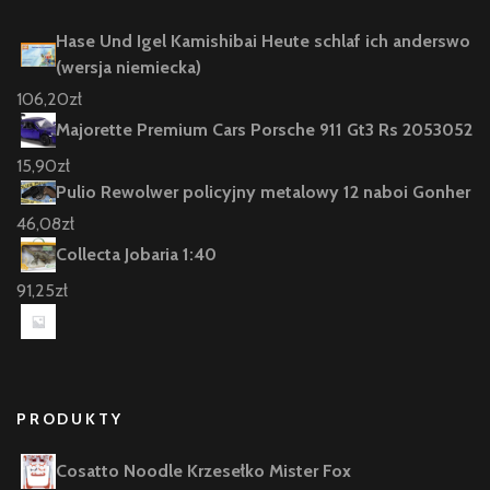
Hase Und Igel Kamishibai Heute schlaf ich anderswo
(wersja niemiecka)
106,20
zł
Majorette Premium Cars Porsche 911 Gt3 Rs 2053052
15,90
zł
Pulio Rewolwer policyjny metalowy 12 naboi Gonher
46,08
zł
Collecta Jobaria 1:40
91,25
zł
PRODUKTY
Cosatto Noodle Krzesełko Mister Fox