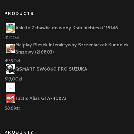
PRODUCTS
Askato Zabawka do wody Krab niebieski 115146
31,00
zł
Malplay Piesek Interaktywny Szczeniaczek Kundelek
Brązowy (216803)
49,90
zł
QSMART SW6060 PRO SUZUKA
319,00
zł
Tactic Alias GTA-40873
58,89
zł
PRODUKTY