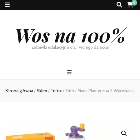
0
Wos na 100%
Zabawki edukacyjne dla Twojego dziecka!
Strona główna
/
Sklep
/
Trifox
/
Trifox Masa Plastyczna Z Wyciskarką