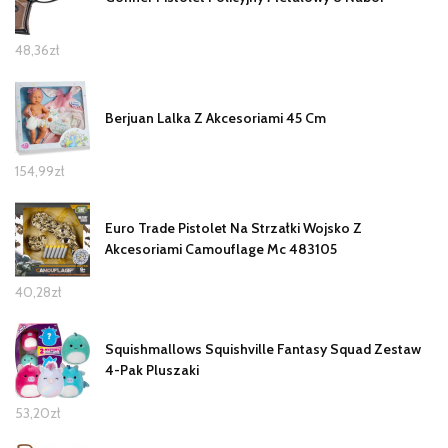
48,36
zł
Berjuan Lalka Z Akcesoriami 45 Cm
154,99
zł
Euro Trade Pistolet Na Strzałki Wojsko Z
Akcesoriami Camouflage Mc 483105
40,28
zł
Squishmallows Squishville Fantasy Squad Zestaw
4-Pak Pluszaki
53,20
zł