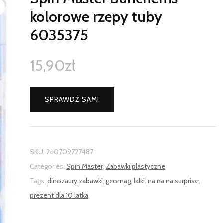
kolorowe rzepy tuby
6035375
15,90
zł
SPRAWDŹ SAM!
SKU:
2e0709727487
Categories:
Spin Master
,
Zabawki plastyczne
Tags:
dinozaury zabawki
,
geomag
,
lalki
,
na na na surprise
,
prezent dla 10 latka