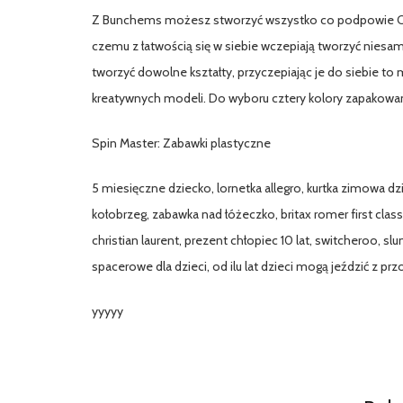
Z Bunchems możesz stworzyć wszystko co podpowie Ci Two
czemu z łatwością się w siebie wczepiają tworzyć nies
tworzyć dowolne kształty, przyczepiając je do siebie to 
kreatywnych modeli. Do wyboru cztery kolory zapakowa
Spin Master: Zabawki plastyczne
5 miesięczne dziecko, lornetka allegro, kurtka zimowa dz
kołobrzeg, zabawka nad łóżeczko, britax romer first class
christian laurent, prezent chłopiec 10 lat, switcheroo, sl
spacerowe dla dzieci, od ilu lat dzieci mogą jeździć z pr
yyyyy