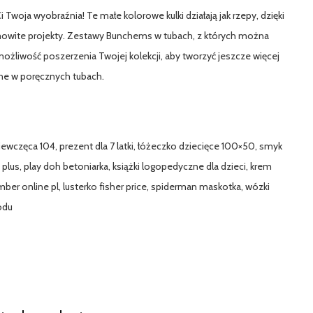
ja wyobraźnia! Te małe kolorowe kulki działają jak rzepy, dzięki
amowite projekty. Zestawy Bunchems w tubach, z których można
możliwość poszerzenia Twojej kolekcji, aby tworzyć jeszcze więcej
ne w poręcznych tubach.
iewczęca 104, prezent dla 7 latki, łóżeczko dziecięce 100×50, smyk
 plus, play doh betoniarka, książki logopedyczne dla dzieci, krem
umber online pl, lusterko fisher price, spiderman maskotka, wózki
zodu