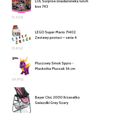
LOL Surprise śniadaniówka lunch
box 743
15,50
zł
LEGO Super Mario 71402
Zestawy postaci — seria 4
13,40
zł
Pluszowy Smok Spyro -
Maskotka Pluszak 36 cm
69,99
zł
Bayer Chic 2000 Krzesełko
Gwiazdki Grey Szary