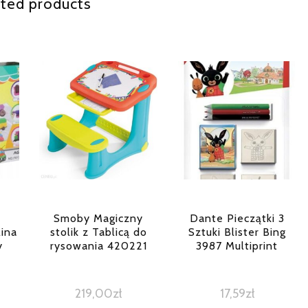
ted products
Smoby Magiczny
Dante Pieczątki 3
lina
stolik z Tablicą do
Sztuki Blister Bing
y
rysowania 420221
3987 Multiprint
219,00
zł
17,59
zł