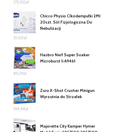
173,00
zł
Chicco Physio Clkodampułki 2Ml
20szt. Sól Fizjologiczna Do
Nebulizacji
13,00
zł
Hasbro Nerf Super Soaker
Microburst Ii A9461
85,01
zł
Zuru X-Shot Crusher Minigun
Wyrzutnia do Strzałek
199,99
zł
Majorette City Kamper Hymer