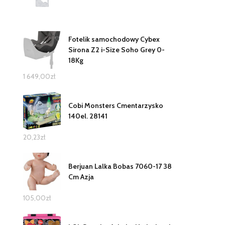
Fotelik samochodowy Cybex
Sirona Z2 i-Size Soho Grey 0-
18Kg
1 649,00
zł
Cobi Monsters Cmentarzysko
140el. 28141
20,23
zł
Berjuan Lalka Bobas 7060-17 38
Cm Azja
105,00
zł