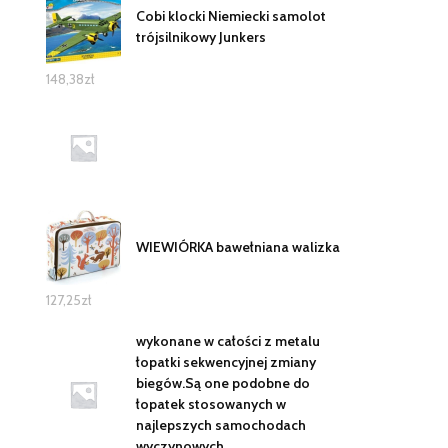
Cobi klocki Niemiecki samolot
trójsilnikowy Junkers
148,38
zł
WIEWIÓRKA bawełniana walizka
127,25
zł
wykonane w całości z metalu
łopatki sekwencyjnej zmiany
biegów.Są one podobne do
łopatek stosowanych w
najlepszych samochodach
wyczynowych