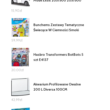
Mobil Exsis 2057500 2057500
15,90
zł
Bunchems Zestawy Tematyczne
Świecące W Ciemności Smoki
59,99
zł
Hasbro Transformers BotBots 5
szt E4137
20,00
zł
Akwarium Profilowane Owalne
200 L Diversa 100CM
42,99
zł