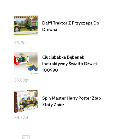
Daffi Traktor Z Przyczepą Do
Drewna
26,79
zł
Ciuciubabka Bębenek
Inetraktywny Światło Dźwięk
100990
59,89
zł
Spin Master Harry Potter Złap
Złoty Znicz
84,52
zł