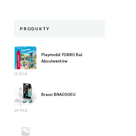
PRODUKTY
Playmobil 70880 Bal
Absolwentów
14,40
zł
Braun BNA050EU
29,99
zł