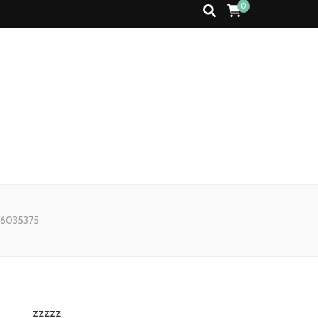
0
 6035375
zzzzz