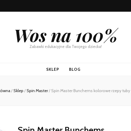
Wos na 100%
Zabawki edukacyjne dla Twojego dziecka!
SKLEP
BLOG
główna
/
Sklep
/
Spin Master
/
Spin Master Bunchems kolorowe rzepy tuby
Spin Master Bunchems