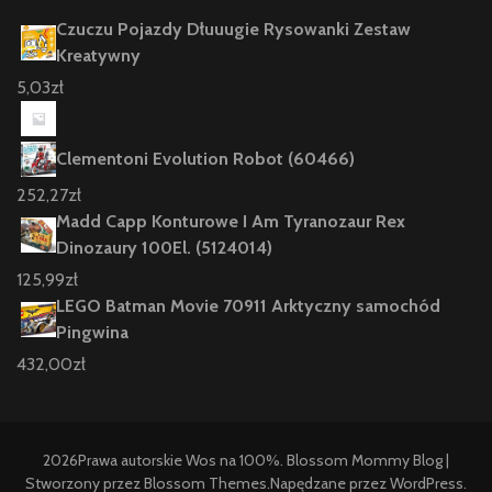
Czuczu Pojazdy Dłuuugie Rysowanki Zestaw
Kreatywny
5,03
zł
Clementoni Evolution Robot (60466)
252,27
zł
Madd Capp Konturowe I Am Tyranozaur Rex
Dinozaury 100El. (5124014)
125,99
zł
LEGO Batman Movie 70911 Arktyczny samochód
Pingwina
432,00
zł
2026Prawa autorskie
Wos na 100%
.
Blossom Mommy Blog |
Stworzony przez
Blossom Themes
.Napędzane przez
WordPress
.