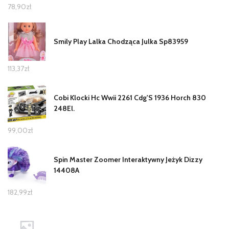
78,90
zł
Smily Play Lalka Chodząca Julka Sp83959
113,37
zł
Cobi Klocki Hc Wwii 2261 Cdg'S 1936 Horch 830
248El.
99,00
zł
Spin Master Zoomer Interaktywny Jeżyk Dizzy
14408A
182,99
zł