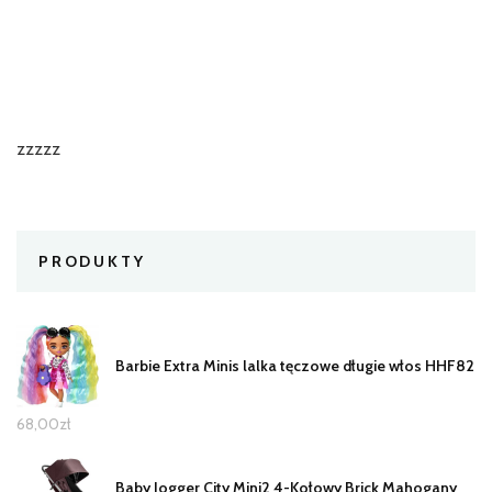
zzzzz
PRODUKTY
Barbie Extra Minis lalka tęczowe długie włos HHF82
68,00
zł
Baby Jogger City Mini2 4-Kołowy Brick Mahogany