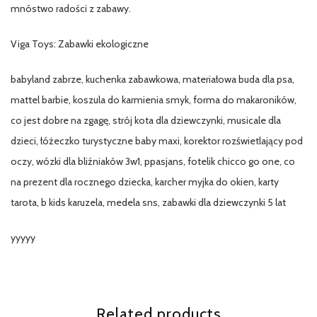
mnóstwo radości z zabawy.
Viga Toys: Zabawki ekologiczne
babyland zabrze, kuchenka zabawkowa, materiałowa buda dla psa,
mattel barbie, koszula do karmienia smyk, forma do makaroników,
co jest dobre na zgagę, strój kota dla dziewczynki, musicale dla
dzieci, łóżeczko turystyczne baby maxi, korektor rozświetlający pod
oczy, wózki dla bliźniaków 3w1, ppasjans, fotelik chicco go one, co
na prezent dla rocznego dziecka, karcher myjka do okien, karty
tarota, b kids karuzela, medela sns, zabawki dla dziewczynki 5 lat
yyyyy
Related products