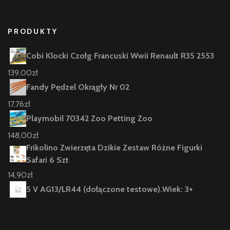
PRODUKTY
Cobi Klocki Czołg Francuski Wwii Renault R35 2553
139,00
zł
Fandy Pędzel Okrągły Nr 02
17,76
zł
Playmobil 70342 Zoo Petting Zoo
148,00
zł
Frikolino Zwierzęta Dzikie Zestaw Różne Figurki
Safari 6 Szt
14,90
zł
5 V AG13/LR44 (dołączone testowe).Wiek: 3+