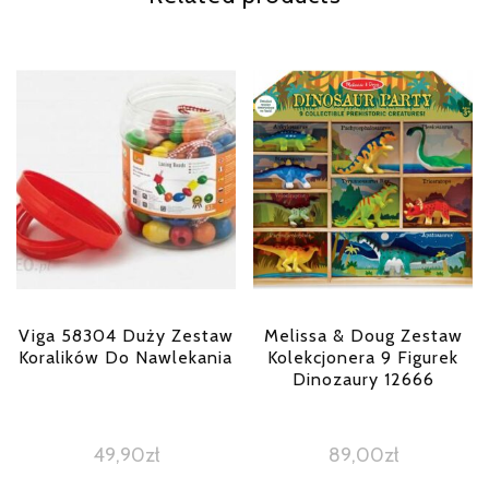
Viga 58304 Duży Zestaw
Melissa & Doug Zestaw
Koralików Do Nawlekania
Kolekcjonera 9 Figurek
Dinozaury 12666
49,90
zł
89,00
zł