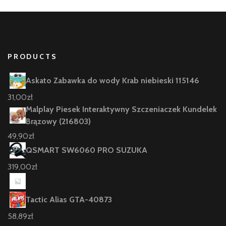
PRODUCTS
Askato Zabawka do wody Krab niebieski 115146
31,00
zł
Malplay Piesek Interaktywny Szczeniaczek Kundelek
Brązowy (216803)
49,90
zł
QSMART SW6060 PRO SUZUKA
319,00
zł
Tactic Alias GTA-40873
58,89
zł