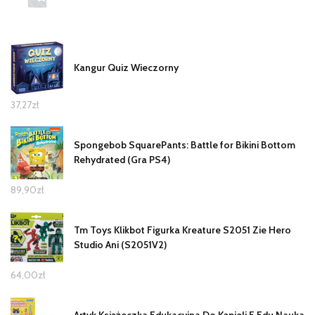
Kangur Quiz Wieczorny
37,27
zł
Spongebob SquarePants: Battle for Bikini Bottom
Rehydrated (Gra PS4)
89,90
zł
Tm Toys Klikbot Figurka Kreature S2051 Zie Hero
Studio Ani (S2051V2)
64,00
zł