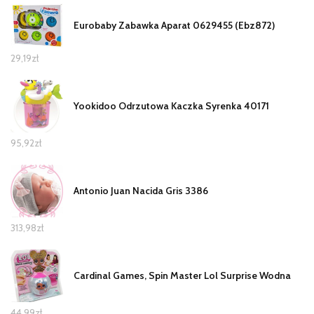
Eurobaby Zabawka Aparat 0629455 (Ebz872)
29,19
zł
Yookidoo Odrzutowa Kaczka Syrenka 40171
95,92
zł
Antonio Juan Nacida Gris 3386
313,98
zł
Cardinal Games, Spin Master Lol Surprise Wodna
44,99
zł