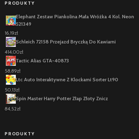
PRODUKTY
Elephant Zestaw Piankolina Mała Wróżka 4 Kol. Neon
521349
16,19
zł
Schleich 72158 Przejazd Bryczką Do Kawiarni
414,00
zł
Tactic Alias GTA-40873
58,89
zł
Ltc Auto Interaktywne Z Klockami Sorter Lt90
50,13
zł
Spin Master Harry Potter Złap Złoty Znicz
84,52
zł
PRODUKTY