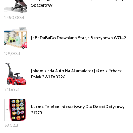
Spacerowy
1 450,00
zł
JaBaDaBaDo Drewniana Stacja Benzynowa W7142
129,00
zł
Jokomisiada Auto Na Akumulator Jeździk Pchacz
Pałąk 3W1 PA0226
241,69
zł
Luxma Telefon Interaktywny Dla Dzieci Dotykowy
3127R
53,02
zł