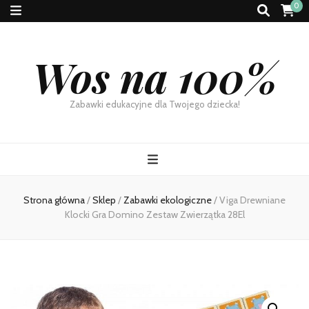
0
Wos na 100%
Zabawki edukacyjne dla Twojego dziecka!
Strona główna
/
Sklep
/
Zabawki ekologiczne
/
Viga Drewniane
Klocki Gra Domino Zestaw Zwierzątka 28El