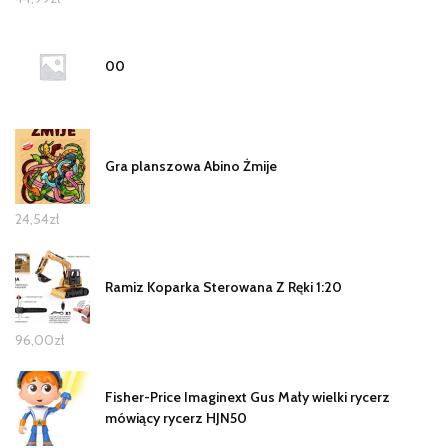
00
Gra planszowa Abino Żmije
24,54
zł
Ramiz Koparka Sterowana Z Ręki 1:20
96,00
zł
Fisher-Price Imaginext Gus Mały wielki rycerz
mówiący rycerz HJN50