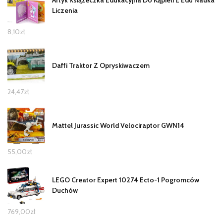
Artyk Książeczka Edukacyjna Do Kąpieli E Edu Nauka
Liczenia
8,10
zł
Daffi Traktor Z Opryskiwaczem
24,47
zł
Mattel Jurassic World Velociraptor GWN14
55,00
zł
LEGO Creator Expert 10274 Ecto-1 Pogromców
Duchów
769,00
zł