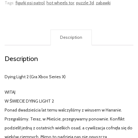
Tags:
figurki psi patrol
,
hot wheels tor
,
puzzle 3d
,
zabawki
Description
Description
Dying Light 2 (Gra Xbox Series X)
WITAJ
W ŚWIECIE DYING LIGHT 2
Ponad dwadzieścia lat temu walczyliśmy z wirusem w Harranie.
Przegraliśmy. Teraz, w Mieście, przegrywamy ponownie. Konflikt
podzielił jedną z ostatnich wielkich osad, a cywilizacja cofnęła się do
wieków ciemnych. Mimo to nadzieja nas nie opuszcza..