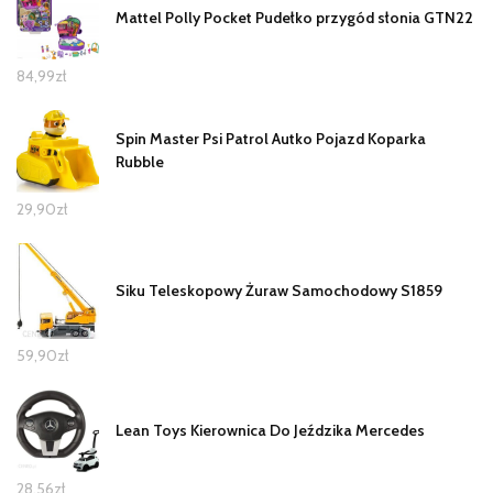
Mattel Polly Pocket Pudełko przygód słonia GTN22
84,99
zł
Spin Master Psi Patrol Autko Pojazd Koparka
Rubble
29,90
zł
Siku Teleskopowy Żuraw Samochodowy S1859
59,90
zł
Lean Toys Kierownica Do Jeździka Mercedes
28,56
zł