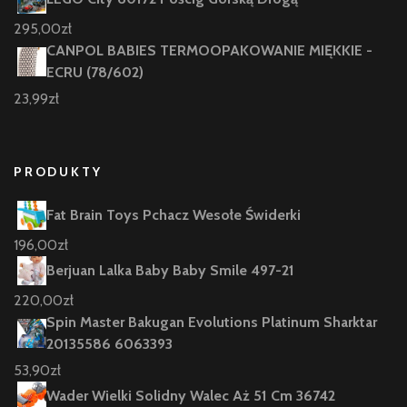
295,00
zł
CANPOL BABIES TERMOOPAKOWANIE MIĘKKIE -
ECRU (78/602)
23,99
zł
PRODUKTY
Fat Brain Toys Pchacz Wesołe Świderki
196,00
zł
Berjuan Lalka Baby Baby Smile 497-21
220,00
zł
Spin Master Bakugan Evolutions Platinum Sharktar
20135586 6063393
53,90
zł
Wader Wielki Solidny Walec Aż 51 Cm 36742