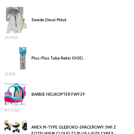
Swede Dinuś Miluś
29,99
zł
Plus-Plus Tuba Rekin 100El.
21,81
zł
BARBIE HELIKOPTER FWY29
85,00
zł
ANEX M-TYPE GŁĘBOKO-SPACEROWY 3W1 Z
FOTELIKIEM CLOUD Z2 PLUS I-SIZE CYBEX