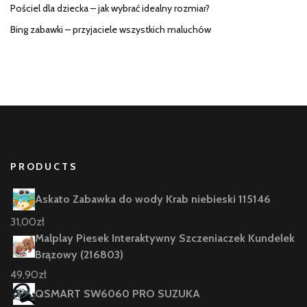
Pościel dla dziecka – jak wybrać idealny rozmiar?
Bing zabawki – przyjaciele wszystkich maluchów
PRODUCTS
Askato Zabawka do wody Krab niebieski 115146
31,00
zł
Malplay Piesek Interaktywny Szczeniaczek Kundelek
Brązowy (216803)
49,90
zł
QSMART SW6060 PRO SUZUKA