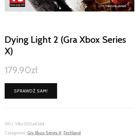
Dying Light 2 (Gra Xbox Series
X)
179,90
zł
SPRAWDŹ SAM!
SKU:
5fbc500a42dd
Categories:
Gry Xbox Series X
,
Techland