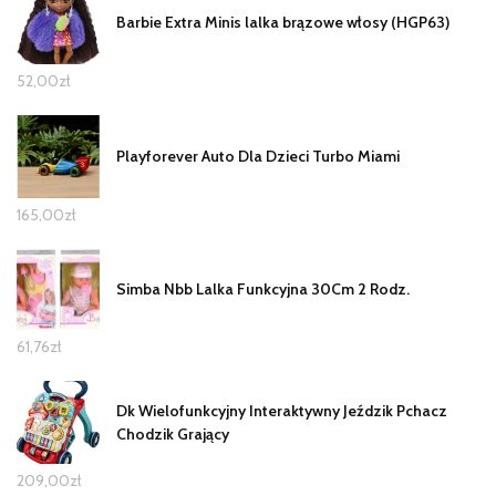
Barbie Extra Minis lalka brązowe włosy (HGP63)
52,00
zł
Playforever Auto Dla Dzieci Turbo Miami
165,00
zł
Simba Nbb Lalka Funkcyjna 30Cm 2 Rodz.
61,76
zł
Dk Wielofunkcyjny Interaktywny Jeździk Pchacz
Chodzik Grający
209,00
zł