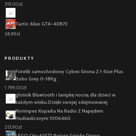
319,00
zł
Tactic Alias GTA-40873
58,89
zł
PRODUKTY
Fotelik samochodowy Cybex Sirona Z I-Size Plus
Soho Grey 0-18Kg
1 799,00
zł
głośnik Bluetooth i lampkę nocną dla dzieci w
każdym wieku.Dzięki swojej zdejmowanej
Norimpex Koparka Na Radio Z Napędem
Hudraulicznym 1006460
213,90
zł
LEGO City 60172 Pościg Górską Drogą