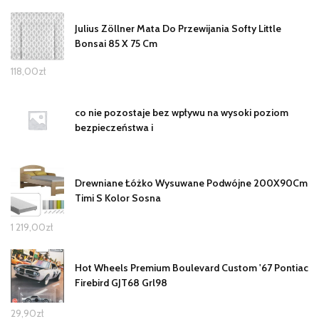
Julius Zöllner Mata Do Przewijania Softy Little
Bonsai 85 X 75 Cm
118,00
zł
co nie pozostaje bez wpływu na wysoki poziom
bezpieczeństwa i
Drewniane Łóżko Wysuwane Podwójne 200X90Cm
Timi S Kolor Sosna
1 219,00
zł
Hot Wheels Premium Boulevard Custom '67 Pontiac
Firebird GJT68 Grl98
29,90
zł