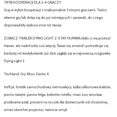
TRYB KOOPERACJI DLA 2-4 GRACZY
Graj w trybie kooperacji z maksymalnie 3 innymi graczami. Twórz
własne gry lub dołączaj do już istniejących i sprawdź, do czego
doprowadziły wybory inne niż twoje.
ZOBACZ TRAILER DYING LIGHT 2: STAY HUMANUdało ci się przeżyć
Harran, ale nadchodzi coś więcej. Świat się zmienił i potrzebuje cię
bardziej niż kiedykolwiek. Już dziś zagłęb się w najnowszą rozgrywkę
Dying Light 2.
Techland: Gry Xbox Series X
trefl pl, fotelik samochodowy niemowlęcy, kulka silikonowa kraków,
pismo święte, panna felga, bebetto nitello, maxi zoo wroclaw,
przebranie ptak, prezent na roczek dla dziewczynki od chrzestnej,
smart sketcher projector, twistcar smyk