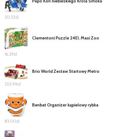
Papo Koń niebieskiego Króla Smoka
30,53
zł
Clementoni Puzzle 24El. Maxi Zoo
16,29
zł
Brio World Zestaw Startowy Metro
255,99
zł
Benbat Organizer kąpielowy rybka
83,00
zł