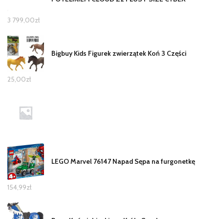
3 799,00
zł
Bigbuy Kids Figurek zwierzątek Koń 3 Części
25,00
zł
LEGO Marvel 76147 Napad Sępa na furgonetkę
154,99
zł