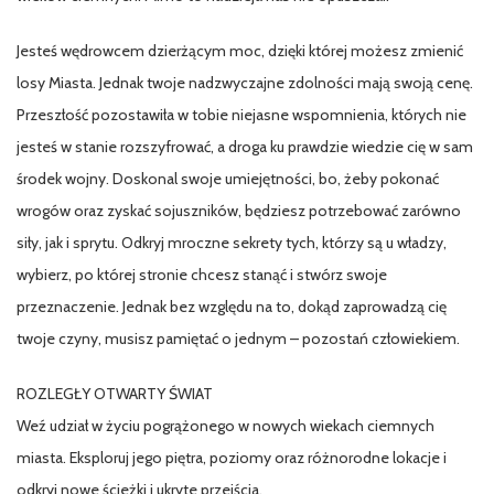
Jesteś wędrowcem dzierżącym moc, dzięki której możesz zmienić
losy Miasta. Jednak twoje nadzwyczajne zdolności mają swoją cenę.
Przeszłość pozostawiła w tobie niejasne wspomnienia, których nie
jesteś w stanie rozszyfrować, a droga ku prawdzie wiedzie cię w sam
środek wojny. Doskonal swoje umiejętności, bo, żeby pokonać
wrogów oraz zyskać sojuszników, będziesz potrzebować zarówno
siły, jak i sprytu. Odkryj mroczne sekrety tych, którzy są u władzy,
wybierz, po której stronie chcesz stanąć i stwórz swoje
przeznaczenie. Jednak bez względu na to, dokąd zaprowadzą cię
twoje czyny, musisz pamiętać o jednym – pozostań człowiekiem.
ROZLEGŁY OTWARTY ŚWIAT
Weź udział w życiu pogrążonego w nowych wiekach ciemnych
miasta. Eksploruj jego piętra, poziomy oraz różnorodne lokacje i
odkryj nowe ścieżki i ukryte przejścia.