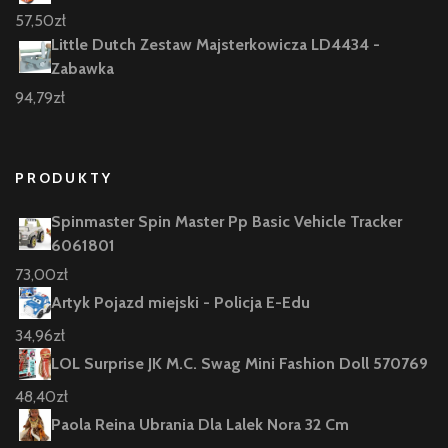
57,50
zł
Little Dutch Zestaw Majsterkowicza LD4434 -
Zabawka
94,79
zł
PRODUKTY
Spinmaster Spin Master Pp Basic Vehicle Tracker
6061801
73,00
zł
Artyk Pojazd miejski - Policja E-Edu
34,96
zł
LOL Surprise JK M.C. Swag Mini Fashion Doll 570769
48,40
zł
Paola Reina Ubrania Dla Lalek Nora 32 Cm