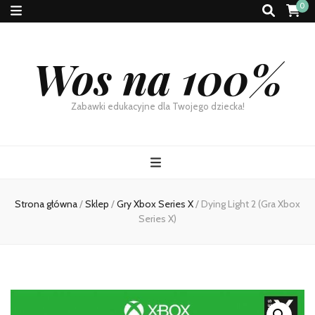
0
Wos na 100%
Zabawki edukacyjne dla Twojego dziecka!
Strona główna
/
Sklep
/
Gry Xbox Series X
/
Dying Light 2 (Gra Xbox
Series X)