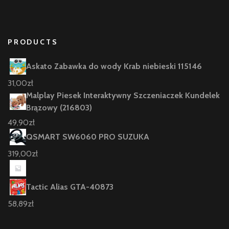
PRODUCTS
Askato Zabawka do wody Krab niebieski 115146
31,00
zł
Malplay Piesek Interaktywny Szczeniaczek Kundelek
Brązowy (216803)
49,90
zł
QSMART SW6060 PRO SUZUKA
319,00
zł
Tactic Alias GTA-40873
58,89
zł