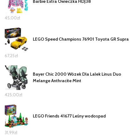
Barbie Extra Owieczka HDJ38
45,00
zł
LEGO Speed Champions 76901 Toyota GR Supra
67,25
zł
Bayer Chic 2000 Wózek Dla Lalek Linus Duo
Melange Anthracite Mint
425,00
zł
LEGO Friends 41677 Leśny wodospad
31,99
zł