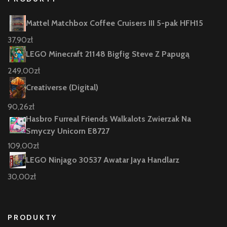
Mattel Matchbox Coffee Cruisers III 5-pak HFH15
37,90
zł
LEGO Minecraft 21148 Bigfig Steve Z Papugą
249,00
zł
Creativerse (Digital)
90,26
zł
Hasbro Furreal Friends Walkalots Zwierzak Na
Smyczy Unicorn E8727
109,00
zł
LEGO Ninjago 30537 Awatar Jaya Handlarz
30,00
zł
PRODUKTY