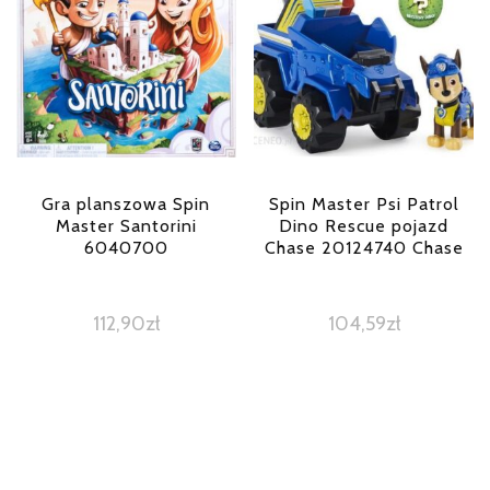
Gra planszowa Spin
Spin Master Psi Patrol
Master Santorini
Dino Rescue pojazd
6040700
Chase 20124740 Chase
112,90
zł
104,59
zł