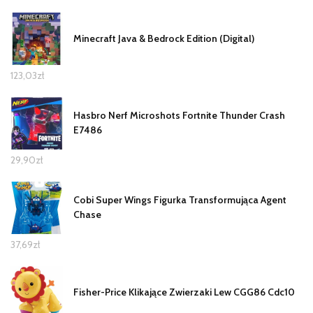
Minecraft Java & Bedrock Edition (Digital)
123,03
zł
Hasbro Nerf Microshots Fortnite Thunder Crash
E7486
29,90
zł
Cobi Super Wings Figurka Transformująca Agent
Chase
37,69
zł
Fisher-Price Klikające Zwierzaki Lew CGG86 Cdc10