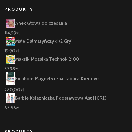
PRODUKTY
Anek Głowa do czesania
114,99
zł
Małe Dalmatyńczyki (2 Gry)
19,90
zł
Maksik Mozaika Technok 2100
37,98
zł
Eichhorn Magnetyczna Tablica Kredowa
280,00
zł
Barbie Ksiezniczka Podstawowa Ast HGR13
65,56
zł
PRODUKTY