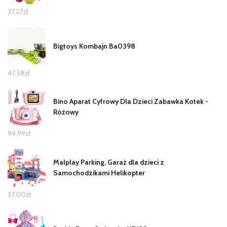
37,27
zł
Bigtoys Kombajn Ba0398
47,58
zł
Bino Aparat Cyfrowy Dla Dzieci Zabawka Kotek -
Różowy
94,99
zł
Malplay Parking, Garaż dla dzieci z
Samochodzikami Helikopter
37,00
zł