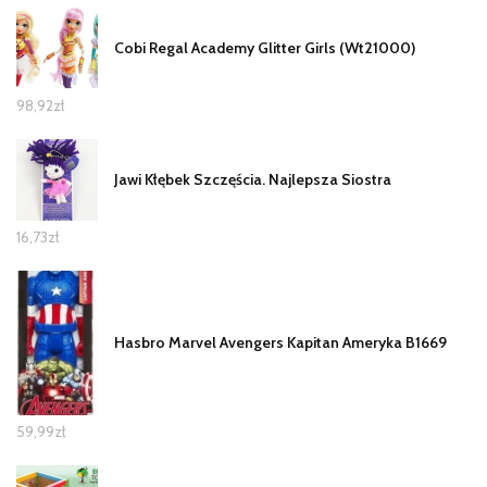
Cobi Regal Academy Glitter Girls (Wt21000)
98,92
zł
Jawi Kłębek Szczęścia. Najlepsza Siostra
16,73
zł
Hasbro Marvel Avengers Kapitan Ameryka B1669
59,99
zł