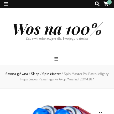
0
Wos na 100%
Zabawki edukacyjne dla Twojego dziecka!
Strona główna
/
Sklep
/
Spin Master
/
Spin Master Psi Patrol Mighty
Pups Super Paws Figurka Akcji Marshall 20114287