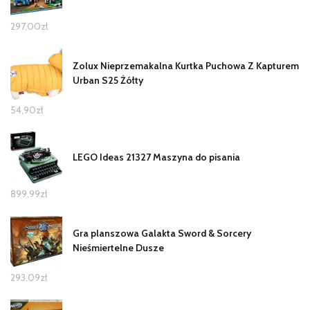
297,00
zł
Zolux Nieprzemakalna Kurtka Puchowa Z Kapturem
Urban S25 Żółty
54,90
zł
LEGO Ideas 21327 Maszyna do pisania
899,99
zł
Gra planszowa Galakta Sword & Sorcery
Nieśmiertelne Dusze
293,09
zł