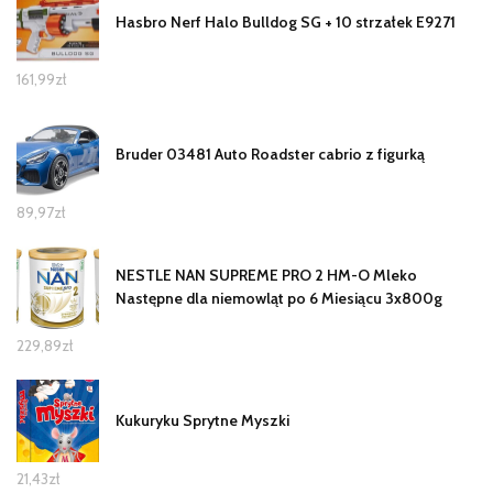
Hasbro Nerf Halo Bulldog SG + 10 strzałek E9271
161,99
zł
Bruder 03481 Auto Roadster cabrio z figurką
89,97
zł
NESTLE NAN SUPREME PRO 2 HM-O Mleko
Następne dla niemowląt po 6 Miesiącu 3x800g
229,89
zł
Kukuryku Sprytne Myszki
21,43
zł