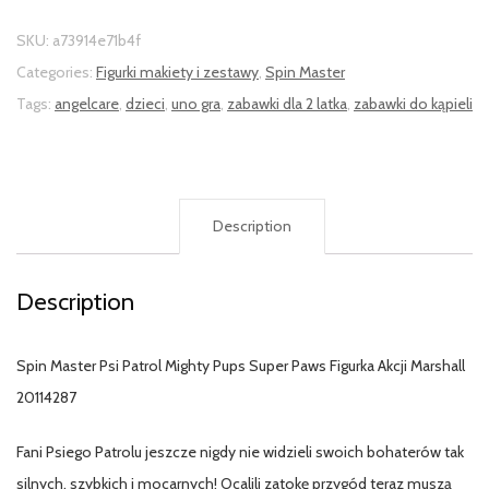
SKU:
a73914e71b4f
Categories:
Figurki makiety i zestawy
,
Spin Master
Tags:
angelcare
,
dzieci
,
uno gra
,
zabawki dla 2 latka
,
zabawki do kąpieli
Description
Description
Spin Master Psi Patrol Mighty Pups Super Paws Figurka Akcji Marshall
20114287
Fani Psiego Patrolu jeszcze nigdy nie widzieli swoich bohaterów tak
silnych, szybkich i mocarnych! Ocalili zatokę przygód teraz muszą