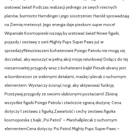
uratować świat! Podczas realizacji jednego ze swych niecnych
planów, burmistrz Humdinger i jego siostrzeniec Harold sprowadzają
na Ziemię meteoryt. Jego energia daje pieskom super moce!
Wspaniałe Kosmopieski ruszają by uratować świat! Nowe figurki,
pojazdy i zestawy z serii Mighty Pups Super Paws już w
sprzedaży!Nieustraszeni bohaterowie Psiego Patrolu nie mogą się
doczekać, aby wyruszyć w pełną akcji misję ratunkową! Dołącz do tej
niesamowitej przygody wraz z bohaterami bajki! Piesek ubrany jest
w kombinezon ze srebrnymi detalami, maskę i plecak z ruchomym
elementem. Wystarczy ścisnąć nogi, aby aktywować funkcję.
Przeżywaj przygody ze swoimi ulubionymi postaciami! Zbieraj
wszystkie figurki Psiego Patrolu i stwórzcie zgraną drużynę. Cena
dotyczy 1 zestawu z figurką.Zawartość i cechy zestawu:figurka
kosmopieska z bajki „Psi Patrol” – Marshallplecak z ruchomym
elementemCena dotyczy: Psi Patrol Mighty Pups Super Paws –