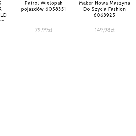
S
Patrol Wielopak
Maker Nowa Maszyna
R
pojazdów 6058351
Do Szycia Fashion
RLD
6063925
on
79,99
zł
149,98
zł