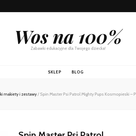
Wos na 100%
Zabawki edukacyjne dla Twojego dziecka!
SKLEP
BLOG
rki makiety i zestawy
/
Spin Master Psi Patrol Mighty Pups Kosmopieski – P
Spin Master Psi Patrol