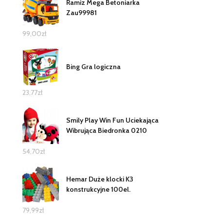
Ramiz Mega Betoniarka
Zau99981
99,00
zł
Bing Gra logiczna
23,77
zł
Smily Play Win Fun Uciekająca
Wibrująca Biedronka 0210
54,70
zł
Hemar Duże klocki K3
konstrukcyjne 100el.
79,99
zł