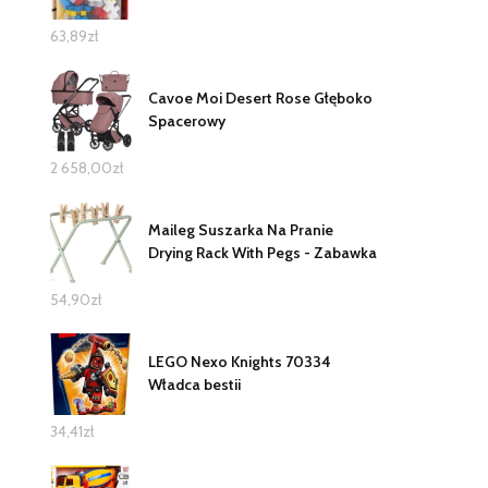
63,89
zł
Cavoe Moi Desert Rose Głęboko
Spacerowy
2 658,00
zł
Maileg Suszarka Na Pranie
Drying Rack With Pegs - Zabawka
54,90
zł
LEGO Nexo Knights 70334
Władca bestii
34,41
zł