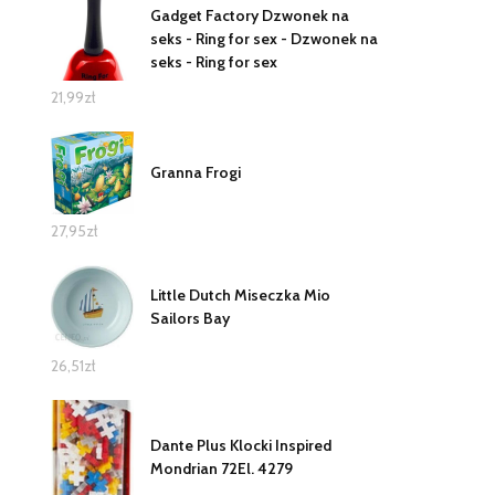
Gadget Factory Dzwonek na
seks - Ring for sex - Dzwonek na
seks - Ring for sex
21,99
zł
Granna Frogi
27,95
zł
Little Dutch Miseczka Mio
Sailors Bay
26,51
zł
Dante Plus Klocki Inspired
Mondrian 72El. 4279