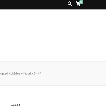
0
ojazd Rubblea + Figurka 5477
zzzzz