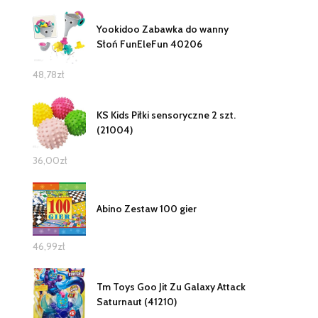
Yookidoo Zabawka do wanny
Słoń FunEleFun 40206
48,78
zł
KS Kids Piłki sensoryczne 2 szt.
(21004)
36,00
zł
Abino Zestaw 100 gier
46,99
zł
Tm Toys Goo Jit Zu Galaxy Attack
Saturnaut (41210)