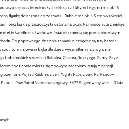
rusza się na czterech dużych kółkach z żółtymi felgami i ma ok. 15
jedną figurkę dołączoną do zestawu – Rubble ma ok. 6,5 cm wysokości i
ami oraz kask z przezroczystą osłoną na oczy. Na masce auta znajduje
wuje efekty świetlne i dźwiękowe: światełka mienią się pomarańczowym
hodu. Do poprawnego działania zabawki niezbędne są trzy baterie
 patrol) to animowana bajka dla dzieci wyświetlana na programie
a bohaterskich szczeniąt Rubblea, Chasea, Rockyego, Zumy, Skye i
derem codziennie mierzą się z nowym zadaniem, ratują z opresji
rożeniom. Pojazd Rubblea z serii Mighty Pups z bajki Psi Patrol –
 Patrol – Paw Patrol Numer katalogowy: 5477 Sugerowany wiek: + 3 lata
a smyk