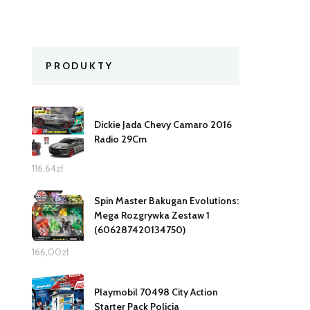
PRODUKTY
Dickie Jada Chevy Camaro 2016
Radio 29Cm
116,64
zł
Spin Master Bakugan Evolutions:
Mega Rozgrywka Zestaw 1
(606287420134750)
166,00
zł
Playmobil 70498 City Action
Starter Pack Policja