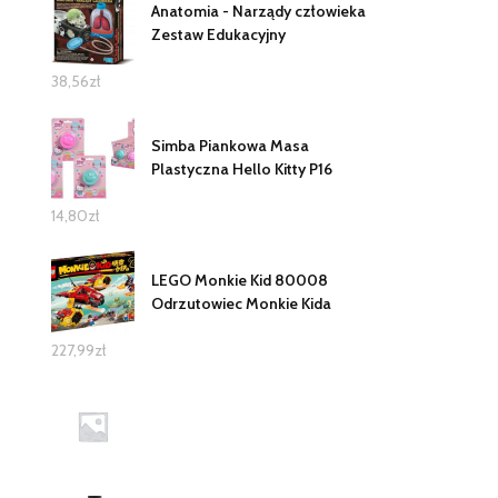
Anatomia - Narządy człowieka
Zestaw Edukacyjny
38,56
zł
Simba Piankowa Masa
Plastyczna Hello Kitty P16
14,80
zł
LEGO Monkie Kid 80008
Odrzutowiec Monkie Kida
227,99
zł