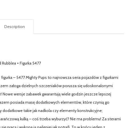
Description
 Rubblea + Figurka 5477
 figurka – 5477 Mighty Pups to najnowsza seria pojazdów z figurkami
 razem załoga dzielnych szczeniaków porusza się udoskonalonymi
 Nowe wersje zabawek gwarantują wiele godzin jeszcze lepszej
ym razem posiada masę dodatkowych elementów, które czynią go
dodatkowe takie jak nadkola czy elementy konstrukcyjne;
rańczową kulką – coś trzeba wyburzyć? Nie ma problemu! Za sterami
się pracą i wykona ją najlepiej jak potrafi. To w końcu jeden z