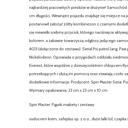
najbardziej pracowitych piesków w drużynie! Samochód po
cm długości. Wewnątrz pojazdu znajduje się miejsce na 
postanowił założyć żółty kombinezon z czarnymi dodatk
się niewielki srebrny przycisk, którego naciśnięcie akty
kolorem, a zabawie towarzyszą odgłosy jadącego samoc
AG13 (dołączone do zestawu). Serial Psi patrol (ang. Paw
Nickelodeon. Opowiada o przygodach oddziału siedmiorg
Everest, które wspólnie z dziesięcioletnim chłopcem Ry
potrzebujących i służą im pomocą oraz stawiają czoło zag
dodatkowe informacje: Producent: Spin Master Seria: Psi
Wymiary opakowania: 23 cm x 23 cm x 10 cm
Spin Master: Figurki makiety i zestawy
sudocrem krem, safeplus sp. z o.o., duże lalki lol, czapk