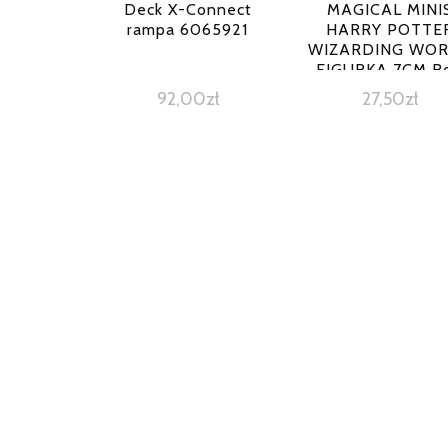
Deck X-Connect
MAGICAL MINI
rampa 6065921
HARRY POTTE
WIZARDING WO
FIGURKA 7CM R
6061844
92,00
zł
27,50
zł