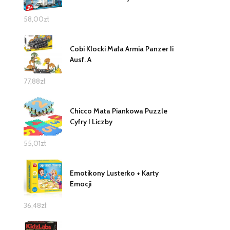
58,00
zł
Cobi Klocki Mała Armia Panzer Ii
Ausf. A
77,88
zł
Chicco Mata Piankowa Puzzle
Cyfry I Liczby
55,01
zł
Emotikony Lusterko + Karty
Emocji
36,48
zł