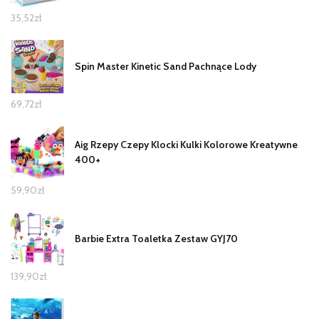
35,52
zł
Spin Master Kinetic Sand Pachnące Lody
69,72
zł
Aig Rzepy Czepy Klocki Kulki Kolorowe Kreatywne
400+
59,90
zł
Barbie Extra Toaletka Zestaw GYJ70
139,90
zł