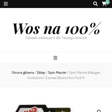
0
Wos na 100%
Zabawki edukacyjne dla Twojego dziecka!
Strona główna
/
Sklep
/
Spin Master
/
Spin Master Bakugan
Evolutions: Zestaw Ekstra Moc Pack 9