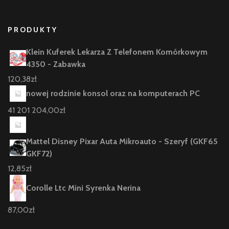
PRODUKTY
Klein Kuferek Lekarza Z Telefonem Komórkowym
4350 - Zabawka
120,38
zł
nowej rodzinie konsol oraz na komputerach PC
41 201 204,00
zł
Mattel Disney Pixar Auta Mikroauto - Szeryf (GKF65
GKF72)
12,85
zł
Corolle Ltc Mini Syrenka Nerina
87,00
zł