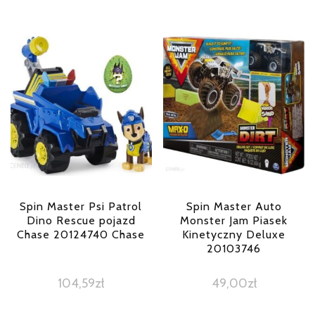
Spin Master Psi Patrol
Spin Master Auto
Dino Rescue pojazd
Monster Jam Piasek
Chase 20124740 Chase
Kinetyczny Deluxe
20103746
104,59
zł
49,00
zł