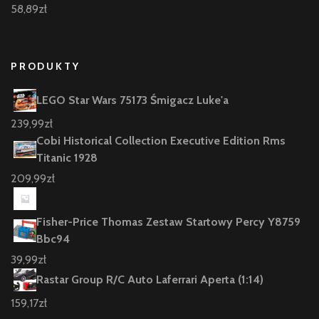
58,89
zł
PRODUKTY
LEGO Star Wars 75173 Śmigacz Luke'a
239,99
zł
Cobi Historical Collection Executive Edition Rms
Titanic 1928
209,99
zł
Fisher-Price Thomas Zestaw Startowy Percy Y8759
Bbc94
39,99
zł
Rastar Group R/C Auto Laferrari Aperta (1:14)
159,17
zł