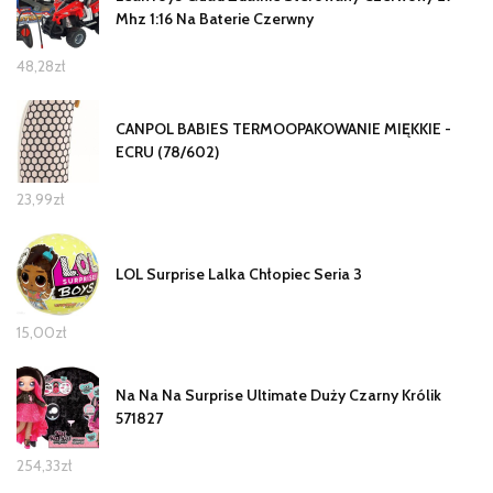
Mhz 1:16 Na Baterie Czerwny
48,28
zł
CANPOL BABIES TERMOOPAKOWANIE MIĘKKIE -
ECRU (78/602)
23,99
zł
LOL Surprise Lalka Chłopiec Seria 3
15,00
zł
Na Na Na Surprise Ultimate Duży Czarny Królik
571827
254,33
zł