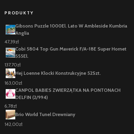
PRODUKTY
Gibsons Puzzle 1000El. Lato W Ambleside Kumbria
Anglia
47,39
zł
Cobi 5804 Top Gun Maverick F/A-18E Super Hornet
555El.
137,70
zł
Hej Loenne Klocki Konstrukcyjne 52Szt.
163,00
zł
CANPOL BABIES ZWIERZĄTKA NA PONTONACH
DELFIN (2/994)
6,78
zł
Brio World Tunel Drewniany
142,00
zł