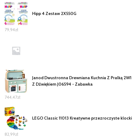
Hipp 4 Zestaw 2X550G
79,94
zł
Janod Dwustronna Drewniana Kuchnia Z Pralką 2W1
Z Dźwiękiem J06594 - Zabawka
744,47
zł
LEGO Classic 11013 Kreatywne przezroczyste klocki
82,99
zł