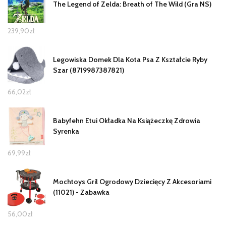
The Legend of Zelda: Breath of The Wild (Gra NS)
239,90
zł
Legowiska Domek Dla Kota Psa Z Kształcie Ryby
Szar (8719987387821)
66,02
zł
Babyfehn Etui Okładka Na Książeczkę Zdrowia
Syrenka
69,99
zł
Mochtoys Gril Ogrodowy Dziecięcy Z Akcesoriami
(11021) - Zabawka
56,00
zł