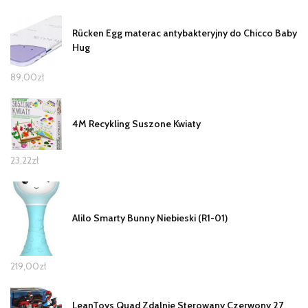
Rücken Egg materac antybakteryjny do Chicco Baby
Hug
89,00
zł
4M Recykling Suszone Kwiaty
23,22
zł
Alilo Smarty Bunny Niebieski (R1-01)
219,00
zł
LeanToys Quad Zdalnie Sterowany Czerwony 27