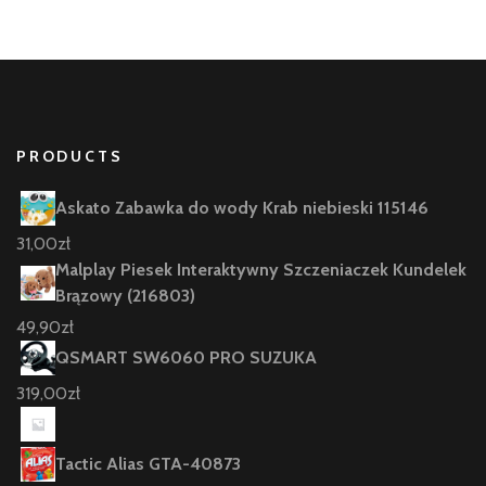
PRODUCTS
Askato Zabawka do wody Krab niebieski 115146
31,00
zł
Malplay Piesek Interaktywny Szczeniaczek Kundelek
Brązowy (216803)
49,90
zł
QSMART SW6060 PRO SUZUKA
319,00
zł
Tactic Alias GTA-40873