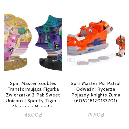
Spin Master Zoobles
Spin Master Psi Patrol
Transformująca Figurka
Odważni Rycerze
Zwierzątka 2 Pak Sweet
Pojazdy Knights Zuma
Unicorn I Spooky Tiger +
(606218120133701)
Akcesoria Happitat
20135096
45,00
zł
79,90
zł