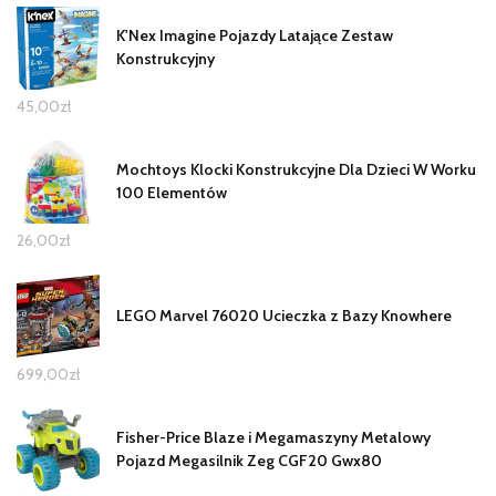
K'Nex Imagine Pojazdy Latające Zestaw
Konstrukcyjny
45,00
zł
Mochtoys Klocki Konstrukcyjne Dla Dzieci W Worku
100 Elementów
26,00
zł
LEGO Marvel 76020 Ucieczka z Bazy Knowhere
699,00
zł
Fisher-Price Blaze i Megamaszyny Metalowy
Pojazd Megasilnik Zeg CGF20 Gwx80