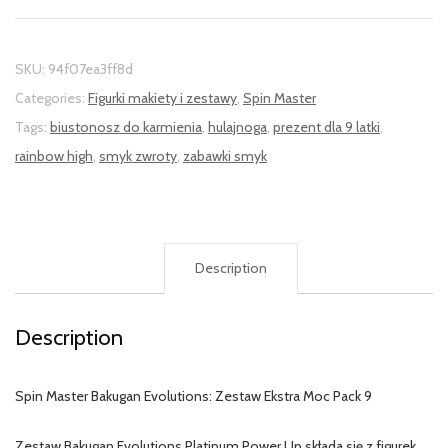
SKU:
94f07ea3ff8d
Categories:
Figurki makiety i zestawy
,
Spin Master
Tags:
biustonosz do karmienia
,
hulajnoga
,
prezent dla 9 latki
,
rainbow high
,
smyk zwroty
,
zabawki smyk
Description
Description
Spin Master Bakugan Evolutions: Zestaw Ekstra Moc Pack 9
Zestaw Bakugan Evolutions Platinum Power Up składa się z figurek