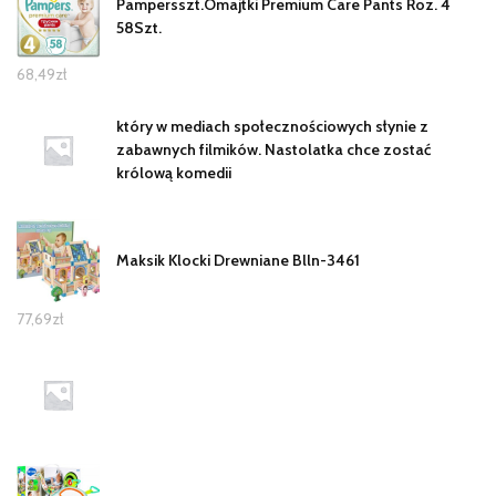
Pampersszt.Omajtki Premium Care Pants Roz. 4
58Szt.
68,49
zł
który w mediach społecznościowych słynie z
zabawnych filmików. Nastolatka chce zostać
królową komedii
Maksik Klocki Drewniane Blln-3461
77,69
zł