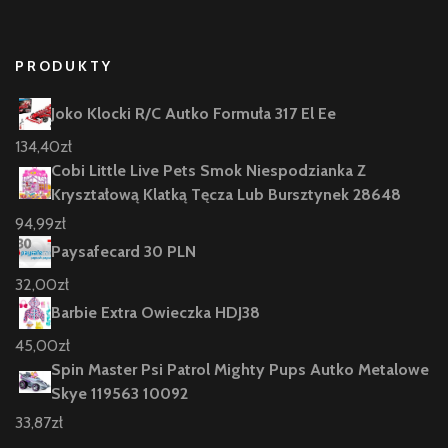
PRODUKTY
Joko Klocki R/C Autko Formuła 317 El Ee
134,40
zł
Cobi Little Live Pets Smok Niespodzianka Z
Kryształową Klatką Tęcza Lub Bursztynek 28648
94,99
zł
Paysafecard 30 PLN
32,00
zł
Barbie Extra Owieczka HDJ38
45,00
zł
Spin Master Psi Patrol Mighty Pups Autko Metalowe
Skye 119563 10092
33,87
zł