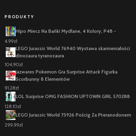
PRODUKTY
Hipo Miecz Na Bańki Mydlane, 4 Kolory, P48 -
4,99
zł
LEGO Jurassic World 76940 Wystawa skamieniałości
dinozaura tyranozaura
104,90
zł
Jazwares Pokemon Gra Surprise Attack Figurka
Scorbunny 8 Elementów
91,28
zł
LOL Surprise OMG FASHION UPTOWN GIRL 570288
128,10
zł
LEGO Jurassic World 75926 Pościg Za Pteranodonem
299,99
zł