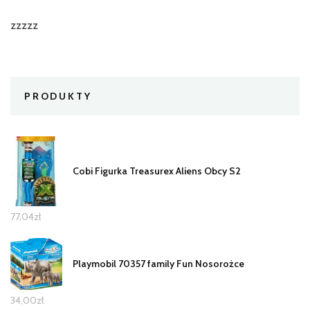
zzzzz
PRODUKTY
Cobi Figurka Treasurex Aliens Obcy S2
77,04
zł
Playmobil 70357 family Fun Nosorożce
34,00
zł