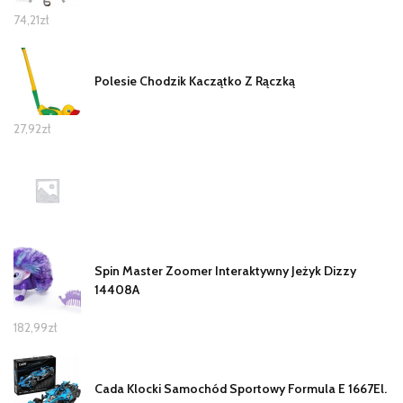
74,21
zł
Polesie Chodzik Kaczątko Z Rączką
27,92
zł
Spin Master Zoomer Interaktywny Jeżyk Dizzy
14408A
182,99
zł
Cada Klocki Samochód Sportowy Formula E 1667El.