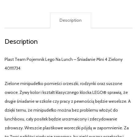
Description
Description
Plast Team Pojemnik Lego Na Lunch – Śniadanie Mini 4 Zielony
40111734
Zielone minipudełko pomieści orzeszki, rodzynki oraz suszone
owoce. Żywy kolor i kształt klasycznego klocka LEGO® sprawią, że
drugie śniadanie w szkole czy pracy z pewnością będzie weselsze. A
dzięki temu, że minipudełko można bez problemu włożyć do
lunchboxu, cały posiłek będzie urozmaicony i zdecydowanie
zdrowszy. Wreszcie plastikowe woreczki pójdą w zapomnienie. Za
to Twoi najbliżsi nigdy nie zapomną, by zjeść pyszną przekąskę i