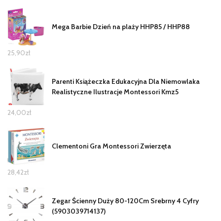
Mega Barbie Dzień na plaży HHP85 / HHP88
25,90
zł
Parenti Książeczka Edukacyjna Dla Niemowlaka
Realistyczne Ilustracje Montessori Kmz5
24,00
zł
Clementoni Gra Montessori Zwierzęta
28,42
zł
Zegar Ścienny Duży 80-120Cm Srebrny 4 Cyfry
(5903039714137)