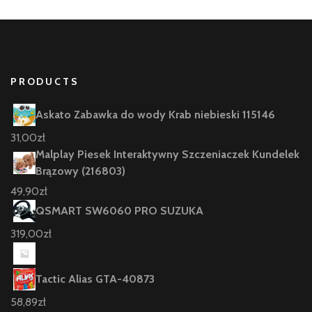
PRODUCTS
Askato Zabawka do wody Krab niebieski 115146
31,00
zł
Malplay Piesek Interaktywny Szczeniaczek Kundelek
Brązowy (216803)
49,90
zł
QSMART SW6060 PRO SUZUKA
319,00
zł
Tactic Alias GTA-40873
58,89
zł