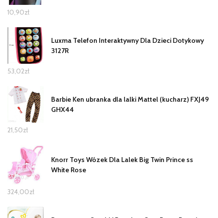
10,90
zł
Luxma Telefon Interaktywny Dla Dzieci Dotykowy
3127R
53,02
zł
Barbie Ken ubranka dla lalki Mattel (kucharz) FXJ49
GHX44
21,50
zł
Knorr Toys Wózek Dla Lalek Big Twin Prince ss
White Rose
324,00
zł