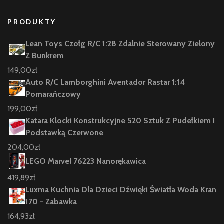
PRODUKTY
Lean Toys Czołg R/C 1:28 Zdalnie Sterowany Zielony
Z Bunkrem
149,00
zł
Auto R/C Lamborghini Aventador Rastar 1:14
Pomarańczowy
199,00
zł
Katara Klocki Konstrukcyjne 520 Sztuk Z Pudełkiem I
Podstawką Czerwone
204,00
zł
LEGO Marvel 76223 Nanorękawica
419,89
zł
Luxma Kuchnia Dla Dzieci Dźwięki Światła Woda Kran
170 - Zabawka
164,93
zł