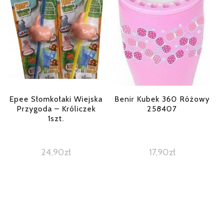
Epee Słomkołaki Wiejska
Benir Kubek 360 Różowy
Przygoda – Króliczek
258407
1szt.
24,90
zł
17,90
zł