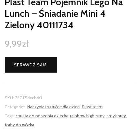
Plast Team Pojemnik Lego Na
Lunch – Śniadanie Mini 4
Zielony 40111734
9,99
zł
SPRAWDŹ SAM!
SKU:
750171dccb40
Categories:
Naczynia i sztućce dla dzieci
,
Plast team
Tags:
chusta do noszenia dziecka
,
rainbow high
,
smy
,
smyk buty
,
torby do wózka