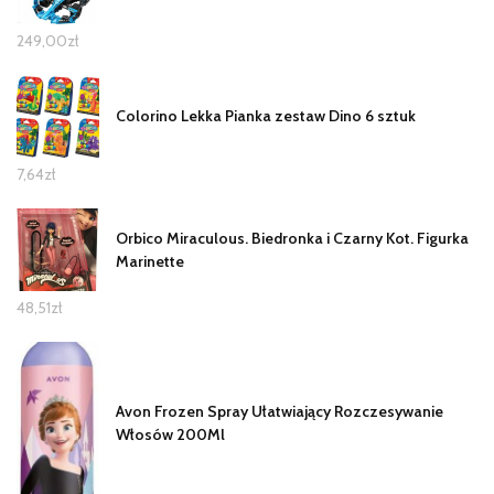
249,00
zł
Colorino Lekka Pianka zestaw Dino 6 sztuk
7,64
zł
Orbico Miraculous. Biedronka i Czarny Kot. Figurka
Marinette
48,51
zł
Avon Frozen Spray Ułatwiający Rozczesywanie
Włosów 200Ml