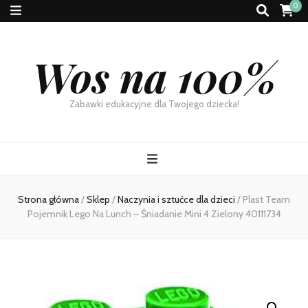
0
Wos na 100%
Zabawki edukacyjne dla Twojego dziecka!
Strona główna
/
Sklep
/
Naczynia i sztućce dla dzieci
/
Plast Team
Pojemnik Lego Na Lunch – Śniadanie Mini 4 Zielony 40111734