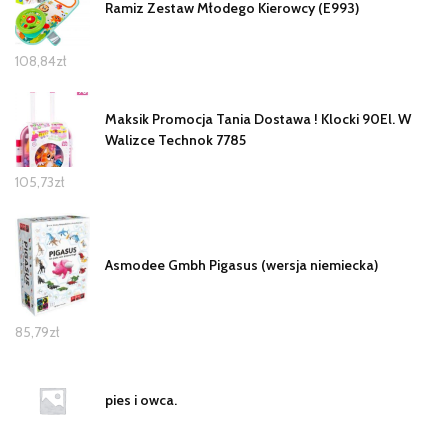
Ramiz Zestaw Młodego Kierowcy (E993)
108,84
zł
Maksik Promocja Tania Dostawa ! Klocki 90El. W
Walizce Technok 7785
105,73
zł
Asmodee Gmbh Pigasus (wersja niemiecka)
85,79
zł
pies i owca.