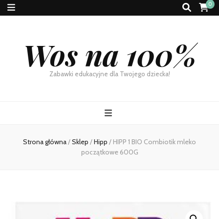
0
Wos na 100%
Zabawki edukacyjne dla Twojego dziecka!
Strona główna
/
Sklep
/
Hipp
/
HIPP 1 BIO Combiotik mleko
początkowe 600G