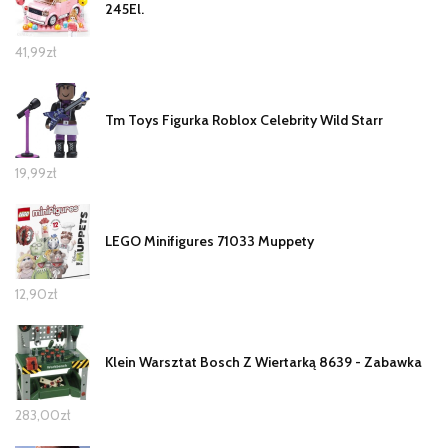
245El.
41,99
zł
Tm Toys Figurka Roblox Celebrity Wild Starr
19,99
zł
LEGO Minifigures 71033 Muppety
12,90
zł
Klein Warsztat Bosch Z Wiertarką 8639 - Zabawka
283,00
zł