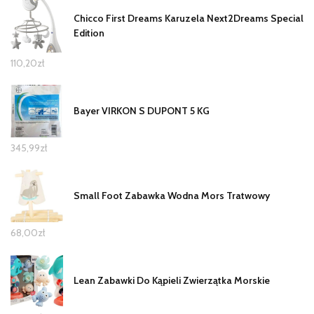
Chicco First Dreams Karuzela Next2Dreams Special
Edition
110,20
zł
Bayer VIRKON S DUPONT 5 KG
345,99
zł
Small Foot Zabawka Wodna Mors Tratwowy
68,00
zł
Lean Zabawki Do Kąpieli Zwierzątka Morskie