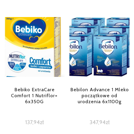
Bebiko ExtraCare
Bebilon Advance 1 Mleko
Comfort 1 Nutriflor+
początkowe od
6x350G
urodzenia 6x1100g
137,94
zł
347,94
zł