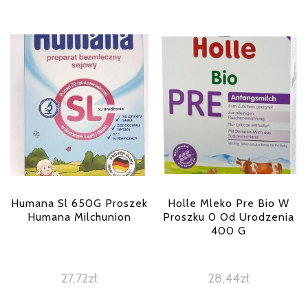
Humana Sl 650G Proszek
Holle Mleko Pre Bio W
Humana Milchunion
Proszku 0 Od Urodzenia
400 G
27,72
zł
28,44
zł