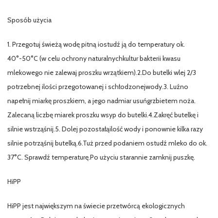
Sposób użycia
1. Przegotuj świeżą wodę pitną iostudź ją do temperatury ok.
40°-50°C (w celu ochrony naturalnychkultur bakterii kwasu
mlekowego nie zalewaj proszku wrzątkiem).2.Do butelki wlej 2/3
potrzebnej ilości przegotowanej i schłodzonejwody.3. Luźno
napełnij miarkę proszkiem, a jego nadmiar usuńgrzbietem noża.
Zalecaną liczbę miarek proszku wsyp do butelki.4.Zakręć butelkę i
silnie wstrząśnij.5. Dolej pozostałąilość wody i ponownie kilka razy
silnie potrząśnij butelką.6.Tuż przed podaniem ostudź mleko do ok.
37°C. Sprawdź temperaturę.Po użyciu starannie zamknij puszkę.
HiPP
HiPP jest największym na świecie przetwórcą ekologicznych