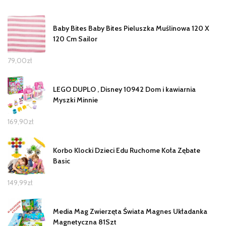
Baby Bites Baby Bites Pieluszka Muślinowa 120 X
120 Cm Sailor
79,00
zł
LEGO DUPLO , Disney 10942 Dom i kawiarnia
Myszki Minnie
169,90
zł
Korbo Klocki Dzieci Edu Ruchome Koła Zębate
Basic
149,99
zł
Media Mag Zwierzęta Świata Magnes Układanka
Magnetyczna 81Szt