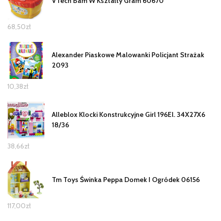
VTech Bam W Kształty Gram 60670
68,50
zł
Alexander Piaskowe Malowanki Policjant Strażak
2093
10,38
zł
Alleblox Klocki Konstrukcyjne Girl 196El. 34X27X6
18/36
38,66
zł
Tm Toys Świnka Peppa Domek I Ogródek 06156
117,00
zł