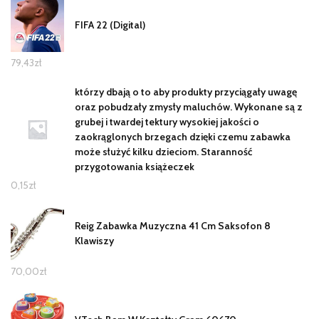
FIFA 22 (Digital)
79,43
zł
którzy dbają o to aby produkty przyciągały uwagę
oraz pobudzały zmysły maluchów. Wykonane są z
grubej i twardej tektury wysokiej jakości o
zaokrąglonych brzegach dzięki czemu zabawka
może służyć kilku dzieciom. Staranność
przygotowania książeczek
0,15
zł
Reig Zabawka Muzyczna 41 Cm Saksofon 8
Klawiszy
70,00
zł