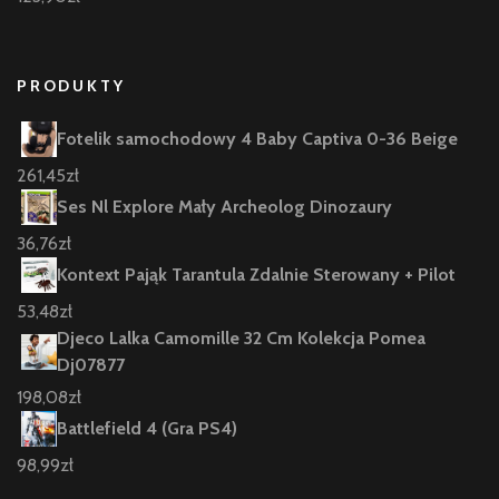
PRODUKTY
Fotelik samochodowy 4 Baby Captiva 0-36 Beige
261,45
zł
Ses Nl Explore Mały Archeolog Dinozaury
36,76
zł
Kontext Pająk Tarantula Zdalnie Sterowany + Pilot
53,48
zł
Djeco Lalka Camomille 32 Cm Kolekcja Pomea
Dj07877
198,08
zł
Battlefield 4 (Gra PS4)
98,99
zł