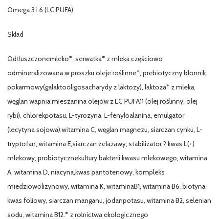
Omega 3 i 6 (LC PUFA)
Skład
Odtłuszczonemleko*, serwatka* z mleka częściowo
odmineralizowana w proszku,oleje roślinne*, prebiotyczny błonnik
pokarmowy(galaktooligosacharydy z laktozy), laktoza* z mleka,
węglan wapnia,mieszanina olejów z LC PUFA11 (olej roślinny, olej
rybi), chlorekpotasu, L-tyrozyna, L-fenyloalanina, emulgator
(lecytyna sojowa),witamina C, węglan magnezu, siarczan cynku, L-
tryptofan, witamina E,siarczan żelazawy, stabilizator ? kwas L(+)
mlekowy, probiotycznekultury bakterii kwasu mlekowego, witamina
A, witamina D, niacyna,kwas pantotenowy, kompleks
miedziowolizynowy, witamina K, witaminaB1, witamina B6, biotyna,
kwas foliowy, siarczan manganu, jodanpotasu, witamina B2, selenian
sodu, witamina B12.* z rolnictwa ekologicznego