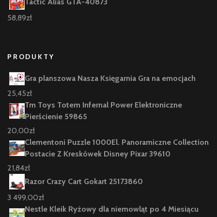
Tactic Alias GTA-40873
58,89
zł
PRODUKTY
Gra planszowa Nasza Księgarnia Gra na emocjach
25,45
zł
Tm Toys Totem Infernal Power Elektroniczne
Pierścienie 59865
20,00
zł
Clementoni Puzzle 1000El. Panoramiczne Collection
Postacie Z Kreskówek Disney Pixar 39610
21,84
zł
Razor Crazy Cart Gokart 25173860
3 499,00
zł
Nestle Kleik Ryżowy dla niemowląt po 4 Miesiącu