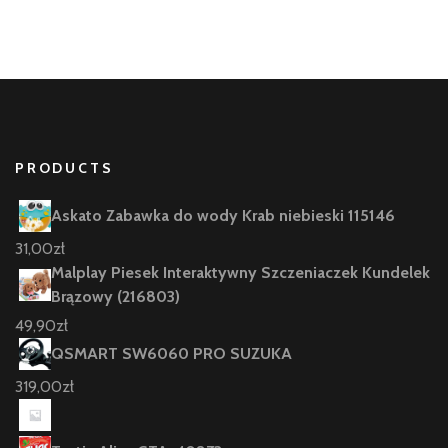
PRODUCTS
Askato Zabawka do wody Krab niebieski 115146
31,00
zł
Malplay Piesek Interaktywny Szczeniaczek Kundelek
Brązowy (216803)
49,90
zł
QSMART SW6060 PRO SUZUKA
319,00
zł