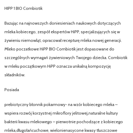
HIPP 1 BIO Combiotik
Bazując na najnowszych doniesieniach naukowych dotyczących
mleka kobiecego, zespół ekspertów HiPP, specjalizujących się w
żywieniu niemowląt, opracował recepturę mleka nowej generacji.
Mleko poczatkowe HiPP BIO Combiotik jest dopasowane do
szczególnych wymagań żywieniowych Twojego dziecka. Combiotik
w mleku początkowym HiPP oznacza unikalną kompozycję
składników.
Posiada
prebiotyczny błonnik pokarmowy- na wzór kobiecego mleka –
wspiera rozwój korzystnej mikroflory jelitowej,naturalne kultury
bakterii kwasu mlekowego – pierwotnie pochodzące z kobiecego
mleka,długołańcuchowe, wielonienasycone kwasy tłuszczowe