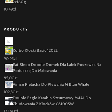
2x160g
10,49
zł
PRODUKTY
Korbo Klocki Basic 120El.
90,93
zł
Eat Sleep Doodle Domek Dla Lalek Poszewka Na
Poduszkę Do Malowania
85,00
zł
Vimse Pielucha Do Pływania M Blue Whale
102,30
zł
Double Eagle Karabin Szturmowy M4A1 Do
Zbudowania Z Klocków C81005W
123,90
zł