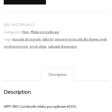
SKU:
465778c3e5c7
Categories:
Hipp
,
Mleka początkowe
Tags:
koszula do porodu
,
lalka lol
,
prezent na roczek dla dziewczynki
,
smyk promocje
,
smyk sklep
,
zabawki drewniane
Description
Description
HIPP 1 BIO Combiotik mleko początkowe 600G