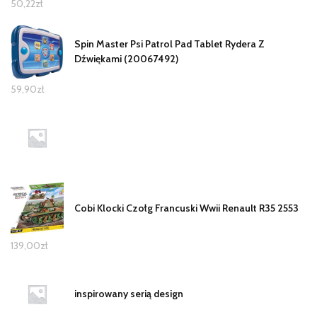
50,22
zł
Spin Master Psi Patrol Pad Tablet Rydera Z
Dźwiękami (20067492)
59,90
zł
Cobi Klocki Czołg Francuski Wwii Renault R35 2553
139,00
zł
inspirowany serią design