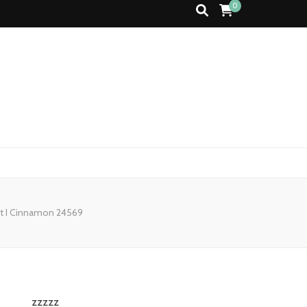
0
let I Cinnamon 24569
zzzzz