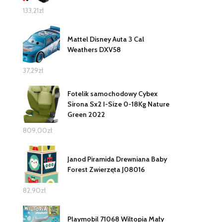
133,21
zł
Mattel Disney Auta 3 Cal
Weathers DXV58
37,29
zł
Fotelik samochodowy Cybex
Sirona Sx2 I-Size 0-18Kg Nature
Green 2022
809,00
zł
Janod Piramida Drewniana Baby
Forest Zwierzęta J08016
82,90
zł
Playmobil 71068 Wiltopia Mały