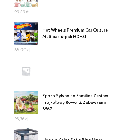
99,89
zł
Hot Wheels Premium Car Culture
Multipak 6-pak HDH51
65,00
zł
Epoch Sylvanian Families Zestaw
Trójkołowy Rower Z Zabawkami
3567
93,36
zł