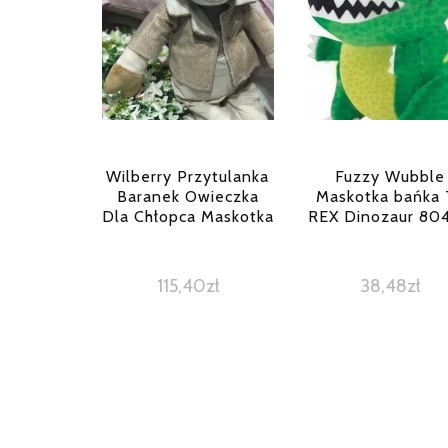
Wilberry Przytulanka
Fuzzy Wubble
Baranek Owieczka
Maskotka bańka 
Dla Chłopca Maskotka
REX Dinozaur 80
115,40
zł
38,48
zł