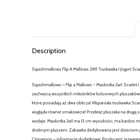
Description
Squishmallows Flip A Mallows 2W1 Truskawka I Jogurt Sc
Squishmallows – Flip a Mallows – Maskotka 2w1: Scarle
zachwycą wszystkich miłośników kolorowych pluszaków! 
które posiadają aż dwa oblicza! Wspaniała truskawka Sc
wygląda równie smakowicie! Przekręć pluszaka na drugą st
wydaje. Maskotka 2w1 ma 13 cm wysokości, ma bardzo mię
drobnym pluszem. Zabawka dedykowana jest dzieciom pow
Cinnamon – informacje dodatkowe: Producent: Jazwares