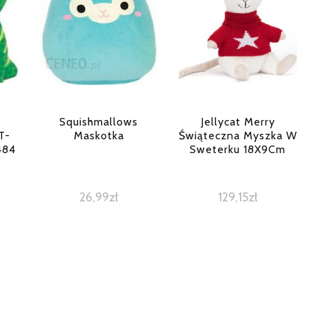
Squishmallows
Jellycat Merry
T-
Maskotka
Świąteczna Myszka W
484
Sweterku 18X9Cm
26,99
zł
129,15
zł