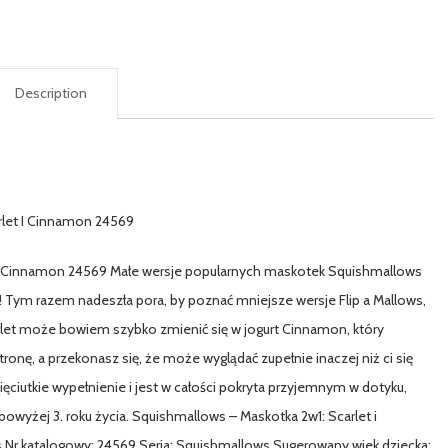
Description
arlet I Cinnamon 24569
t i Cinnamon 24569 Małe wersje popularnych maskotek Squishmallows
Tym razem nadeszła pora, by poznać mniejsze wersje Flip a Mallows,
arlet może bowiem szybko zmienić się w jogurt Cinnamon, który
ronę, a przekonasz się, że może wyglądać zupełnie inaczej niż ci się
ciutkie wypełnienie i jest w całości pokryta przyjemnym w dotyku,
yżej 3. roku życia. Squishmallows – Maskotka 2w1: Scarlet i
 Nr katalogowy: 24569 Seria: Squishmallows Sugerowany wiek dziecka: