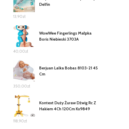
Delfin
13,90
zł
WowWee Fingerlings Małpka
Boris Niebieski 3703A
40,00
zł
Berjuan Lalka Bobas 8103-21 45
Cm
350,00
zł
Kontext Duży Żuraw Dźwig Rc Z
Hakiem 4Ch 120Cm Kx9849
118,90
zł