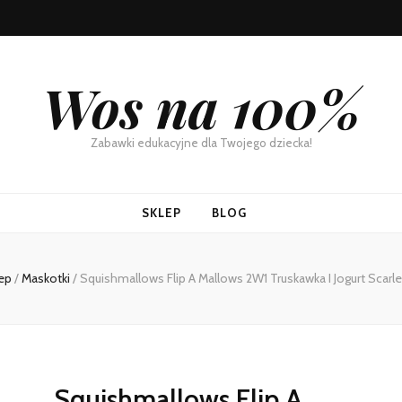
Wos na 100%
Zabawki edukacyjne dla Twojego dziecka!
SKLEP
BLOG
ep
/
Maskotki
/
Squishmallows Flip A Mallows 2W1 Truskawka I Jogurt Scar
Squishmallows Flip A