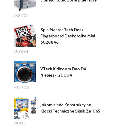
Lionelo Kojec Sofie Blue Navy
268,77
zł
Spin Master Tech Deck
Fingerboard Deskorolka Mini
6028846
25,00
zł
VTech Kidizoom Duo DX
Niebieski 20004
442,67
zł
Jokomisiada Konstrukcyjne
Klocki Techniczne Silnik Za1065
79,24
zł