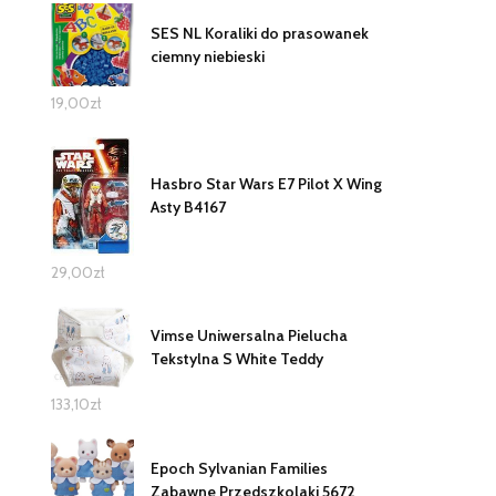
SES NL Koraliki do prasowanek
ciemny niebieski
19,00
zł
Hasbro Star Wars E7 Pilot X Wing
Asty B4167
29,00
zł
Vimse Uniwersalna Pielucha
Tekstylna S White Teddy
133,10
zł
Epoch Sylvanian Families
Zabawne Przedszkolaki 5672