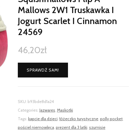
Mallows 2W1 Truskawka I
Jogurt Scarlet I Cinnamon
24569
46,20
zł
SPRAWDŹ SAM!
SKU:
b93bde8d1a24
Categories:
Jazwares
,
Maskotki
Tags:
kapcie dla dzieci
,
łóżeczko turystyczne
,
polly pocket
,
pościel niemowlęca
,
prezent dla 3 latki
,
szumisie