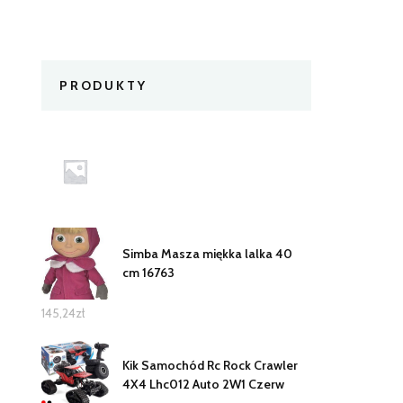
PRODUKTY
Simba Masza miękka lalka 40
cm 16763
145,24
zł
Kik Samochód Rc Rock Crawler
4X4 Lhc012 Auto 2W1 Czerw