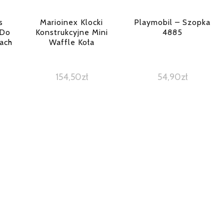
s
Marioinex Klocki
Playmobil – Szopka
 Do
Konstrukcyjne Mini
4885
kach
Waffle Koła
154,50
zł
54,90
zł