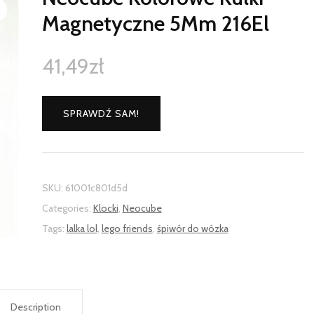
Magnetyczne 5Mm 216El
41,49
zł
SPRAWDŹ SAM!
SKU:
61001c801d5d
Categories:
Klocki
,
Neocube
Tags:
lalka lol
,
lego friends
,
śpiwór do wózka
Description