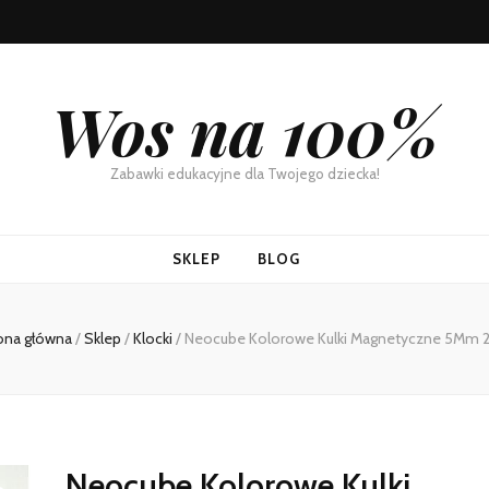
Wos na 100%
Zabawki edukacyjne dla Twojego dziecka!
SKLEP
BLOG
ona główna
/
Sklep
/
Klocki
/
Neocube Kolorowe Kulki Magnetyczne 5Mm 2
Neocube Kolorowe Kulki