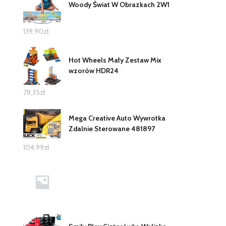
Woody Świat W Obrazkach 2W1
139,90
zł
Hot Wheels Mały Zestaw Mix
wzorów HDR24
78,35
zł
Mega Creative Auto Wywrotka
Zdalnie Sterowane 481897
104,99
zł