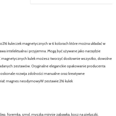
16 kuleczek magnetycznych w 6 kolorach które można układać w
awa intelektualna i przyjemna. Mogą być używane jako narzędzie
! Z magnetycznych kulek możesz tworzyć dosłownie wszystko, dowolne
posiadanych zestawów. Oryginalne eleganckie opakowanie producenta
doskonale rozwija zdolności manualne oraz kreatywne
teriał: magnes neodymowyW zestawie:216 kulek
lep, foremka, smyl, myszka minnie zabawka, kosz na pieluszki,