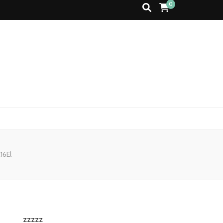
0
16El
zzzzz