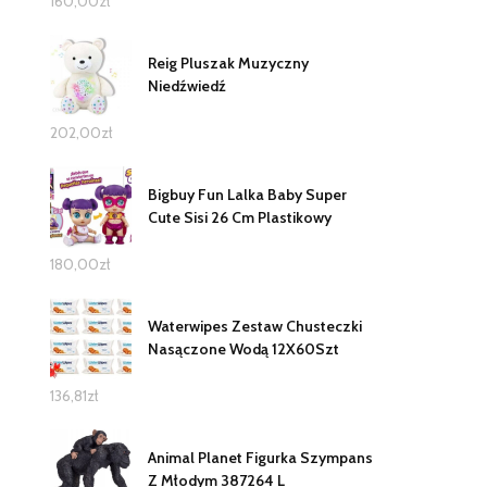
160,00
zł
Reig Pluszak Muzyczny
Niedźwiedź
202,00
zł
Bigbuy Fun Lalka Baby Super
Cute Sisi 26 Cm Plastikowy
180,00
zł
Waterwipes Zestaw Chusteczki
Nasączone Wodą 12X60Szt
136,81
zł
Animal Planet Figurka Szympans
Z Młodym 387264 L