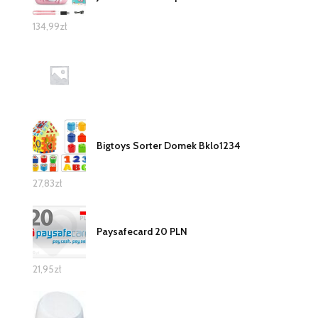
134,99
zł
Bigtoys Sorter Domek Bklo1234
27,83
zł
Paysafecard 20 PLN
21,95
zł