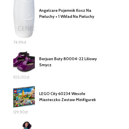
Angelcare Pojemnik Kosz Na
Pieluchy + 1 Wkład Na Pieluchy
74,99
zł
Berjuan Buty 80004-22 Liliowy
Smycz
105,00
zł
LEGO City 60234 Wesołe
Miasteczko Zestaw Minifigurek
129,90
zł