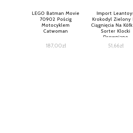
LEGO Batman Movie
Import Leantoy
70902 Pościg
Krokodyl Zielony
Motocyklem
Ciągnięcia Na Kół
Catwoman
Sorter Klocki
Drewniane
187,00
zł
51,66
zł