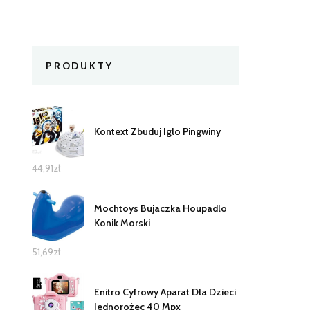
PRODUKTY
Kontext Zbuduj Iglo Pingwiny
44,91
zł
Mochtoys Bujaczka Houpadlo
Konik Morski
51,69
zł
Enitro Cyfrowy Aparat Dla Dzieci
Jednorożec 40 Mpx