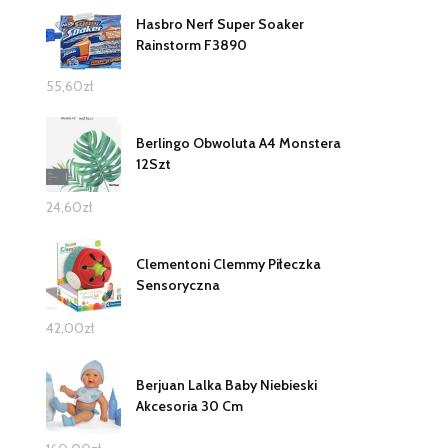
Hasbro Nerf Super Soaker
Rainstorm F3890
55,60
zł
Berlingo Obwoluta A4 Monstera
12Szt
24,60
zł
Clementoni Clemmy Piłeczka
Sensoryczna
42,00
zł
Berjuan Lalka Baby Niebieski
Akcesoria 30 Cm