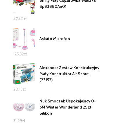
Smily Play Ciężarówka Walizka
Sp83880An01
47,40
zł
Askato Mikrofon
125,32
zł
Alexander Zestaw Konstrukcyjny
Mały Konstruktor Air Scout
(23152)
20,15
zł
Nuk Smoczek Uspokajający 0-
6M Winter Wonderland 2Szt.
Silikon
31,99
zł