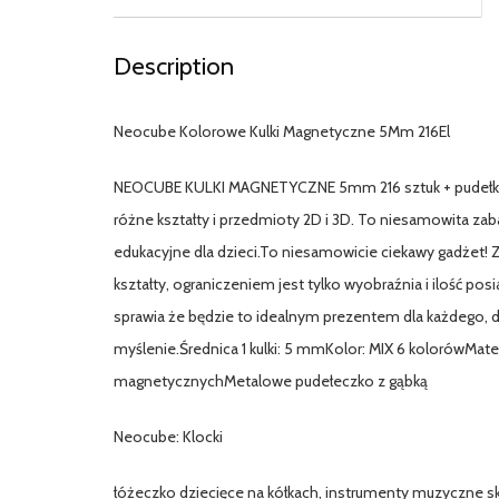
Description
Neocube Kolorowe Kulki Magnetyczne 5Mm 216El
NEOCUBE KULKI MAGNETYCZNE 5mm 216 sztuk + pudełko2
różne kształty i przedmioty 2D i 3D. To niesamowita zab
edukacyjne dla dzieci.To niesamowicie ciekawy gadżet
kształty, ograniczeniem jest tylko wyobraźnia i ilość 
sprawia że będzie to idealnym prezentem dla każdego, 
myślenie.Średnica 1 kulki: 5 mmKolor: MIX 6 kolorówMa
magnetycznychMetalowe pudełeczko z gąbką
Neocube: Klocki
łóżeczko dziecięce na kółkach, instrumenty muzyczne sk