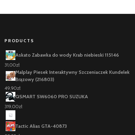
PRODUCTS
Askato Zabawka do wody Krab niebieski 115146
31,00
zł
Malplay Piesek Interaktywny Szczeniaczek Kundelek
Brązowy (216803)
49,90
zł
QSMART SW6060 PRO SUZUKA
319,00
zł
Tactic Alias GTA-40873