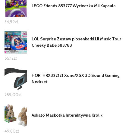
LEGO Friends 853777 Wycieczka Mii Kapsuła
34,99
zł
LOL Surprise Zestaw piosenkarki Lil Music Tour
Cheeky Babe 583783
55,12
zł
HORI HRX322121 Xone/XSX 3D Sound Gaming
Neckset
259,00
zł
Askato Maskotka Interaktywna Królik
49,80
zł