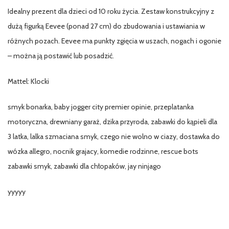
Idealny prezent dla dzieci od 10 roku życia. Zestaw konstrukcyjny z
dużą figurką Eevee (ponad 27 cm) do zbudowania i ustawiania w
różnych pozach. Eevee ma punkty zgięcia w uszach, nogach i ogonie
– można ją postawić lub posadzić.
Mattel: Klocki
smyk bonarka, baby jogger city premier opinie, przeplatanka
motoryczna, drewniany garaż, dzika przyroda, zabawki do kąpieli dla
3 latka, lalka szmaciana smyk, czego nie wolno w ciazy, dostawka do
wózka allegro, nocnik grajacy, komedie rodzinne, rescue bots
zabawki smyk, zabawki dla chłopaków, jay ninjago
yyyyy