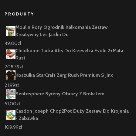
PRODUKTY
Moulin Roty Ogrodnik Kalkomania Zestaw
Kreatywny Les Jardin Du
49,00
zł
Childhome Tacka Abs Do Krzesełka Evolu 2+Mata
Rust
208,39
zł
Koszulka StarCraft Zerg Rush Premium S Jinx
21,99
zł
Sentosphere Syreny Obrazy Z Brokatem
51,00
zł
Casdon Joseph Chop2Pot Duży Zestaw Do Krojenia
- Zabawka
109,99
zł