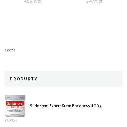
455,19
zł
24,99
zł
zzzzz
PRODUKTY
Sudocrem Expert Krem Barierowy 400g
38,85
zł