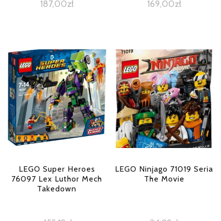
187,00
zł
169,00
zł
LEGO Super Heroes
LEGO Ninjago 71019 Seria
76097 Lex Luthor Mech
The Movie
Takedown