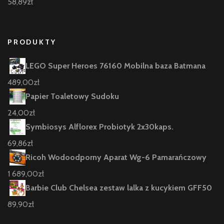
58,89
zł
PRODUKTY
LEGO Super Heroes 76160 Mobilna baza Batmana
489,00
zł
Papier Toaletowy Sudoku
24,00
zł
Symbiosys Alflorex Probiotyk 2x30kaps.
69,86
zł
Ricoh Wodoodporny Aparat Wg-6 Pamarańczowy
1 689,00
zł
Barbie Club Chelsea zestaw lalka z kucykiem GFF50
89,90
zł