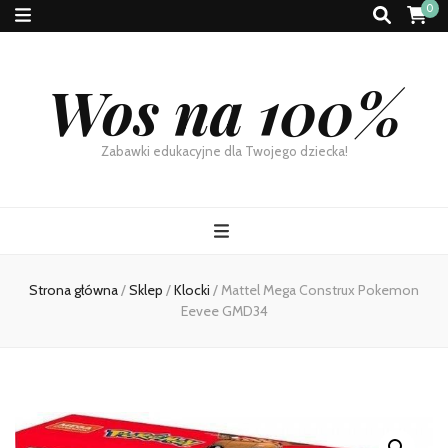
0
Wos na 100%
Zabawki edukacyjne dla Twojego dziecka!
Strona główna
/
Sklep
/
Klocki
/
Mattel Mega Construx Pokemon
Eevee GMD34