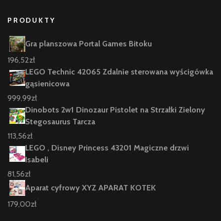
PRODUKTY
Gra planszowa Portal Games Bitoku
196,52
zł
LEGO Technic 42065 Zdalnie sterowana wyścigówka
gąsienicowa
999,99
zł
Dinobots 2w1 Dinozaur Pistolet na Strzałki Zielony
Stegosaurus Tarcza
113,56
zł
LEGO , Disney Princess 43201 Magiczne drzwi
Isabeli
81,56
zł
Aparat cyfrowy XYZ APARAT KOTEK
179,00
zł