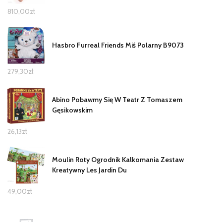
810,00
zł
Hasbro Furreal Friends Miś Polarny B9073
279,30
zł
Abino Pobawmy Się W Teatr Z Tomaszem
Gęsikowskim
26,13
zł
Moulin Roty Ogrodnik Kalkomania Zestaw
Kreatywny Les Jardin Du
49,00
zł