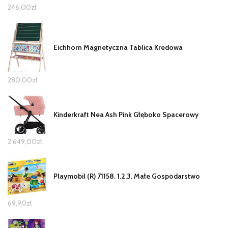
246,00
zł
Eichhorn Magnetyczna Tablica Kredowa
280,00
zł
Kinderkraft Nea Ash Pink Głęboko Spacerowy
2 649,00
zł
Playmobil (R) 71158. 1.2.3. Małe Gospodarstwo
69,90
zł