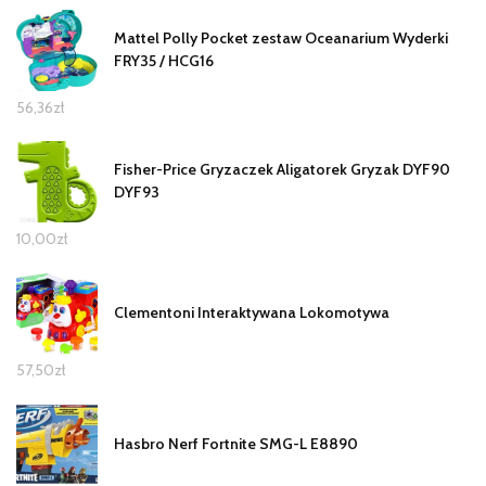
Mattel Polly Pocket zestaw Oceanarium Wyderki
FRY35 / HCG16
56,36
zł
Fisher-Price Gryzaczek Aligatorek Gryzak DYF90
DYF93
10,00
zł
Clementoni Interaktywana Lokomotywa
57,50
zł
Hasbro Nerf Fortnite SMG-L E8890