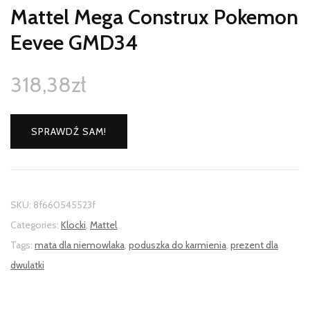
Mattel Mega Construx Pokemon
Eevee GMD34
318,38
zł
SPRAWDŹ SAM!
SKU:
8f660545523f
Categories:
Klocki
,
Mattel
Tags:
mata dla niemowlaka
,
poduszka do karmienia
,
prezent dla
dwulatki