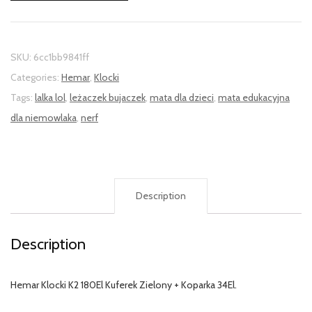
SKU:
6cc1bb9841ff
Categories:
Hemar
,
Klocki
Tags:
lalka lol
,
leżaczek bujaczek
,
mata dla dzieci
,
mata edukacyjna
dla niemowlaka
,
nerf
Description
Description
Hemar Klocki K2 180El Kuferek Zielony + Koparka 34El.