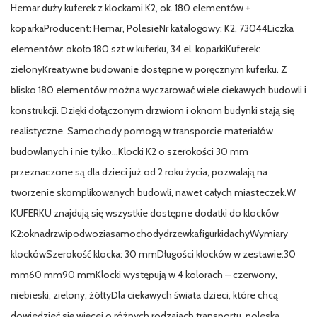
Hemar duży kuferek z klockami K2, ok. 180 elementów +
koparkaProducent: Hemar, PolesieNr katalogowy: K2, 73044Liczka
elementów: około 180 szt w kuferku, 34 el. koparkiKuferek:
zielonyKreatywne budowanie dostępne w poręcznym kuferku. Z
blisko 180 elementów można wyczarować wiele ciekawych budowli i
konstrukcji. Dzięki dołączonym drzwiom i oknom budynki stają się
realistyczne. Samochody pomogą w transporcie materiałów
budowlanych i nie tylko…Klocki K2 o szerokości 30 mm
przeznaczone są dla dzieci już od 2 roku życia, pozwalają na
tworzenie skomplikowanych budowli, nawet całych miasteczek.W
KUFERKU znajdują się wszystkie dostępne dodatki do klocków
K2:oknadrzwipodwoziasamochodydrzewkafigurkidachyWymiary
klockówSzerokość klocka: 30 mmDługości klocków w zestawie:30
mm60 mm90 mmKlocki występują w 4 kolorach – czerwony,
niebieski, zielony, żółtyDla ciekawych świata dzieci, które chcą
dowiedzieć się więcej o różnych rodzajach transportu, poleska