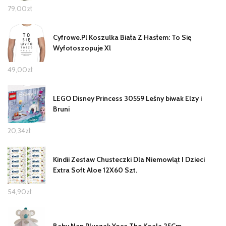
79,00
zł
Cyfrowe.Pl Koszulka Biała Z Hasłem: To Się
Wyfotoszopuje Xl
49,00
zł
LEGO Disney Princess 30559 Leśny biwak Elzy i
Bruni
20,34
zł
Kindii Zestaw Chusteczki Dla Niemowląt I Dzieci
Extra Soft Aloe 12X60 Szt.
54,90
zł
Baby Nap Pluszak Yoca The Koala 25Cm