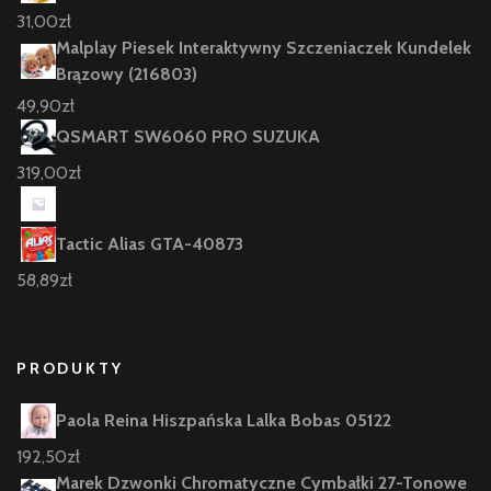
31,00
zł
Malplay Piesek Interaktywny Szczeniaczek Kundelek
Brązowy (216803)
49,90
zł
QSMART SW6060 PRO SUZUKA
319,00
zł
Tactic Alias GTA-40873
58,89
zł
PRODUKTY
Paola Reina Hiszpańska Lalka Bobas 05122
192,50
zł
Marek Dzwonki Chromatyczne Cymbałki 27-Tonowe