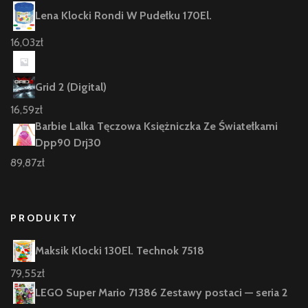
Lena Klocki Rondi W Pudełku 170El.
16,03
zł
Grid 2 (Digital)
16,59
zł
Barbie Lalka Tęczowa Księżniczka Ze Światełkami
Dpp90 Drj30
89,87
zł
PRODUKTY
Maksik Klocki 130El. Technok 7518
79,55
zł
LEGO Super Mario 71386 Zestawy postaci — seria 2