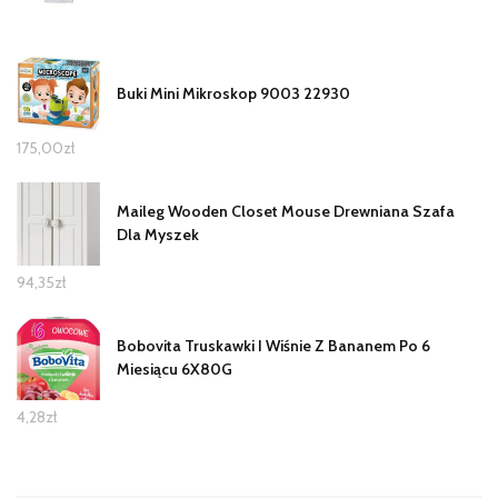
Buki Mini Mikroskop 9003 22930
175,00
zł
Maileg Wooden Closet Mouse Drewniana Szafa
Dla Myszek
94,35
zł
Bobovita Truskawki I Wiśnie Z Bananem Po 6
Miesiącu 6X80G
4,28
zł