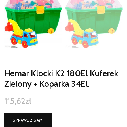
Hemar Klocki K2 180El Kuferek
Zielony + Koparka 34El.
115,62
zł
SPRAWDŹ SAM!