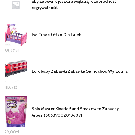
aby zapewnić jeszcze większą różnorodność i
regrywalność.
Iso Trade Łóżko Dla Lalek
69,90
zł
Eurobaby Zabawki Zabawka Samochód Wyrzutnia
111,67
zł
Spin Master Kinetic Sand Smakowite Zapachy
Arbuz (605390020136091)
29,00
zł