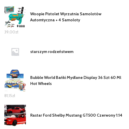
Woopie Pistolet Wyrzutnia Samolotów
Automtyczna + 4 Samoloty
39,00
zł
starszym rodzeństwem
Bubble World Bańki Mydlane Display 36 Szt 60 Ml
Hot Wheels
81,15
zł
Rastar Ford Shelby Mustang GT500 Czerwony 1:14