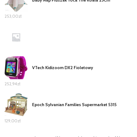
253,00
zł
VTech Kidizoom DX2 Fioletowy
252,94
zł
Epoch Sylvanian Families Supermarket 5315
129,00
zł