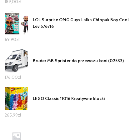
189,00
zł
LOL Surprise OMG Guys Lalka Chłopak Boy Cool
Lev 576716
69,90
zł
Bruder MB Sprinter do przewozu koni (02533)
176,00
zł
LEGO Classic 11016 Kreatywne klocki
265,99
zł