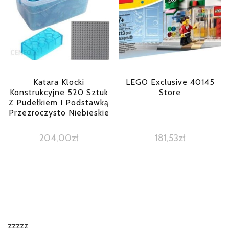
Katara Klocki
LEGO Exclusive 40145
Konstrukcyjne 520 Sztuk
Store
Z Pudełkiem I Podstawką
Przezroczysto Niebieskie
204,00
zł
181,53
zł
zzzzz