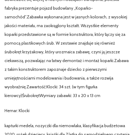
fabryka prezentuje pojazd budowlany „Koparko-
samochód”.Zabawka wykonana jest w jasnych kolorach, z wysokiej
jakości materiału, ma zaokrąglony kształt. Wszystkie elementy
koparki przedstawione są w formie konstruktora, który łączy się za
pomocą plastikowych śrub. W zestawie znajduje się również
śrubokręt krzyżakowy, który urozmaica zabawę, czyni ją jeszcze
ciekawszą, pozwalając na łatwy demontaż i montaż koparki.Zabawa
z takim konstruktorem zapoznaje dziecko z pierwszymi
umiejętnościami modelowania i budowania, a także rozwija
wyobraźnię.Zawartość:Klocki: 34 szt. (w tym figurka
kierowcy)ŚrubokrętWymiary zabawki: 33 x 20 x 13 cm
Hemar: Klocki
kapturki medela, nozyczki dla niemowlaka, klasyfikacja budżetowa
2020, rożek dziecięcy, książki dla 7 latka do samodzielnego czytania,