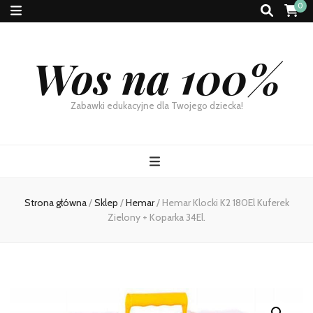
0
Wos na 100%
Zabawki edukacyjne dla Twojego dziecka!
Strona główna
/
Sklep
/
Hemar
/
Hemar Klocki K2 180El Kuferek
Zielony + Koparka 34El.