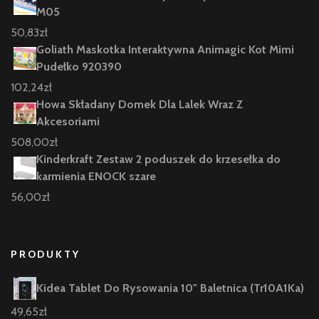
M05
50,83
zł
Goliath Maskotka Interaktywna Animagic Kot Mimi
Pudełko 920390
102,24
zł
Howa Składany Domek Dla Lalek Wraz Z
Akcesoriami
508,00
zł
Kinderkraft Zestaw 2 poduszek do krzesełka do
karmienia ENOCK szare
56,00
zł
PRODUKTY
Kidea Tablet Do Rysowania 10" Baletnica (Tr10A1Ka)
49,65
zł