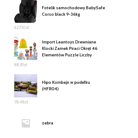
Fotelik samochodowy BabySafe
Corso black 9-36kg
627,10
zł
Import Leantoys Drewniane
Klocki Zamek Piraci Okręt 46
Elementów Puzzle Liczby
88,81
zł
Hipo Kombajn w pudełku
(HFR04)
78,48
zł
zebra