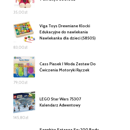
35,00
zł
Viga Toys Drewniane Klocki
Edukacyjne do nawlekania
Nawlekanka dla dzieci (58505)
83,00
zł
Cass Piasek I Woda Zestaw Do
Ćwiczenia Motoryki Rączek
79,00
zł
LEGO Star Wars 75307
Kalendarz Adwentowy
145,80
zł
Sapphire Sztanga Sg-200 Body