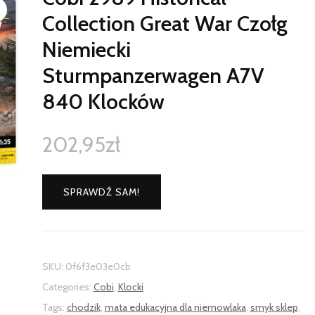
Collection Great War Czołg
Niemiecki
Sturmpanzerwagen A7V
840 Klocków
202,95
zł
SPRAWDŹ SAM!
SKU:
0f6f3e03e0cb
Categories:
Cobi
,
Klocki
Tags:
chodzik
,
mata edukacyjna dla niemowlaka
,
smyk sklep
,