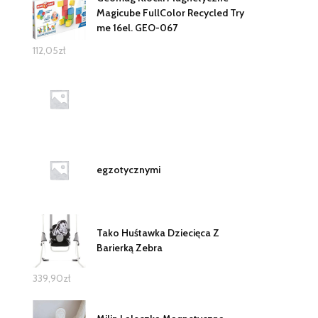
Magicube FullColor Recycled Try
me 16el. GEO-067
112,05
zł
egzotycznymi
Tako Huśtawka Dziecięca Z
Barierką Zebra
339,90
zł