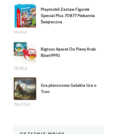
Playmobil Zestaw Figurek
Special Plus 70877 Piekarnia
Świąteczna
14,40
zł
Bigtoys Aparat Do Piany Krab
Bbań9992
28,88
zł
Gra planszowa Galakta Gra o
Tron
196,00
zł
OSTATNIE WPISY