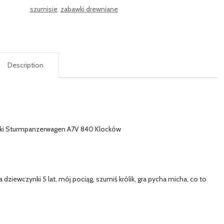
szumisie
,
zabawki drewniane
Description
iecki Sturmpanzerwagen A7V 840 Klocków
la dziewczynki 5 lat, mój pociąg, szumiś królik, gra pycha micha, co to