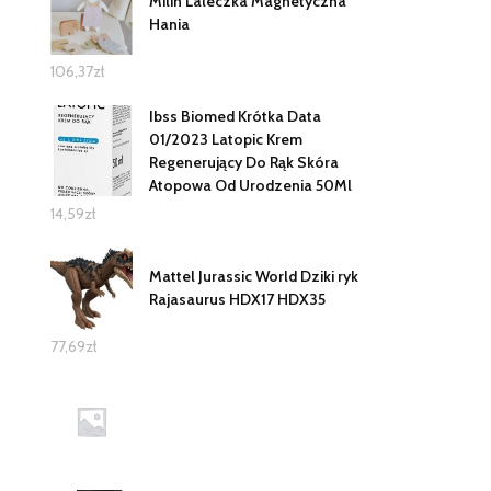
Milin Laleczka Magnetyczna
Hania
106,37
zł
Ibss Biomed Krótka Data
01/2023 Latopic Krem
Regenerujący Do Rąk Skóra
Atopowa Od Urodzenia 50Ml
14,59
zł
Mattel Jurassic World Dziki ryk
Rajasaurus HDX17 HDX35
77,69
zł