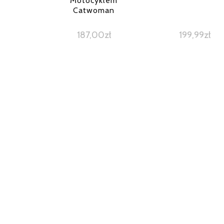
Motocyklem
Catwoman
187,00
zł
199,99
zł