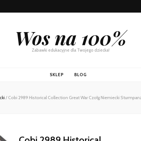
Wos na 100%
Zabawki edukacyjne dla Twojego dziecka!
SKLEP
BLOG
cki
/
Cobi 2989 Historical Collection Great War Czołg Niemiecki Sturmp
Cobi 2989 Historical