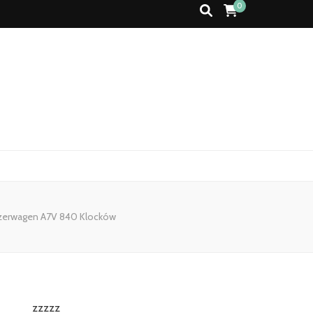
0
anzerwagen A7V 840 Klocków
zzzzz