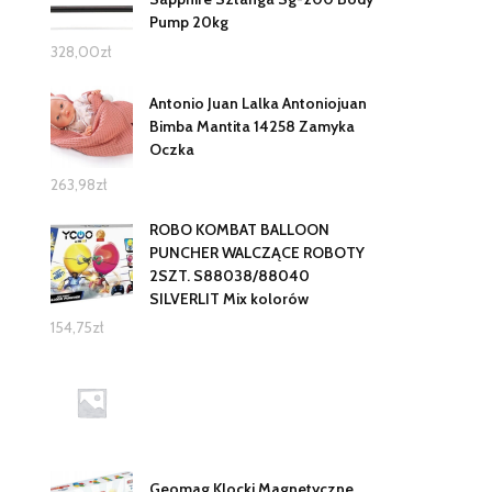
Pump 20kg
328,00
zł
Antonio Juan Lalka Antoniojuan
Bimba Mantita 14258 Zamyka
Oczka
263,98
zł
ROBO KOMBAT BALLOON
PUNCHER WALCZĄCE ROBOTY
2SZT. S88038/88040
SILVERLIT Mix kolorów
154,75
zł
Geomag Klocki Magnetyczne