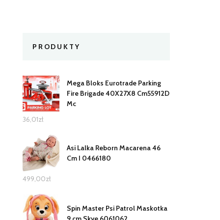
PRODUKTY
Mega Bloks Eurotrade Parking
Fire Brigade 40X27X8 Cm55912D
Mc
36,01
zł
Asi Lalka Reborn Macarena 46
Cm I 0466180
499,00
zł
Spin Master Psi Patrol Maskotka
9 cm Skye 6061062