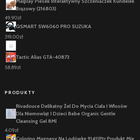
Malplay Piesek Interaktywny Szczeniaczek Kundelek
Brązowy (216803)
49,90
zł
QSMART SW6060 PRO SUZUKA
319,00
zł
Tactic Alias GTA-40873
58,89
zł
PRODUKTY
Rivadouce Delikatny Żel Do Mycia Ciała I Włosów
Dla Niemowląt I Dzieci Bebe Organic Gentle
Cleansing Gel 8Ml
4,09
zł
Colorino Magnesy Na Lodówkę 91411Ptr Produkt Mix