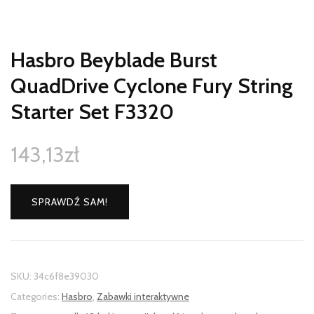
Hasbro Beyblade Burst
QuadDrive Cyclone Fury String
Starter Set F3320
143,13
zł
SPRAWDŹ SAM!
SKU:
34c6f8e39030
Categories:
Hasbro
,
Zabawki interaktywne