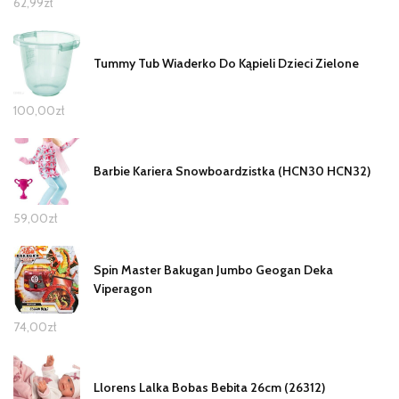
62,99
zł
Tummy Tub Wiaderko Do Kąpieli Dzieci Zielone
100,00
zł
Barbie Kariera Snowboardzistka (HCN30 HCN32)
59,00
zł
Spin Master Bakugan Jumbo Geogan Deka
Viperagon
74,00
zł
Llorens Lalka Bobas Bebita 26cm (26312)