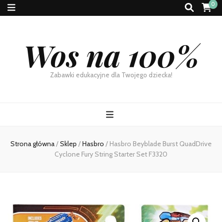
0
Wos na 100%
Zabawki edukacyjne dla Twojego dziecka!
Strona główna
/
Sklep
/
Hasbro
/
Hasbro Beyblade Burst QuadDrive
Cyclone Fury String Starter Set F3320