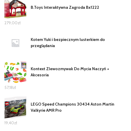
B.Toys Interaktywna Zagroda Bx1222
279,00
zł
Kotem Yuki i bezpiecznym lusterkiem do
przeglądania
Kontext Zlewozmywak Do Mycia Naczyń +
Akcesoria
57,18
zł
LEGO Speed Champions 30434 Aston Martin
Valkyrie AMR Pro
19,40
zł