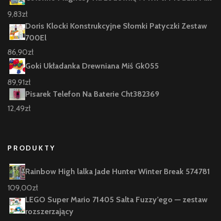
9,83
zł
Doris Klocki Konstrukcyjne Słomki Patyczki Zestaw
700El
86,90
zł
Goki Układanka Drewniana Miś Gk055
89,91
zł
Pisarek Telefon Na Baterie Cht382369
12,49
zł
PRODUKTY
Rainbow High lalka Jade Hunter Winter Break 574781
109,00
zł
LEGO Super Mario 71405 Salta Fuzzy’ego — zestaw
rozszerzający