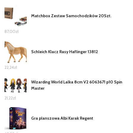
Matchbox Zestaw Samochodzików 20Szt.
87,00
zł
Schleich Klacz Rasy Haflinger 13812
22,24
zł
Wizarding World Lalka 8cm V2 6063671 p10 Spin
Master
21,22
zł
Gra planszowa Albi Karak Regent