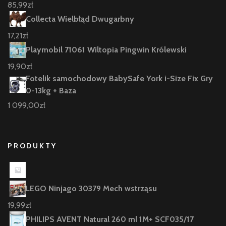
85,99
zł
Collecta Wielbłąd Dwugarbny
17,21
zł
Playmobil 71061 Wiltopia Pingwin Królewski
19,90
zł
Fotelik samochodowy BabySafe York i-Size Fix Gry
0-13kg + Baza
1 099,00
zł
PRODUKTY
LEGO Ninjago 30379 Mech wstrząsu
19,99
zł
PHILIPS AVENT Natural 260 ml 1M+ SCF035/17