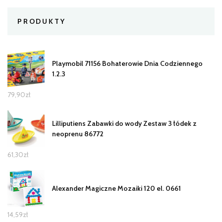
PRODUKTY
Playmobil 71156 Bohaterowie Dnia Codziennego
1.2.3
79,90
zł
Lilliputiens Zabawki do wody Zestaw 3 łódek z
neoprenu 86772
61,30
zł
Alexander Magiczne Mozaiki 120 el. 0661
14,59
zł