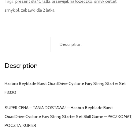
Tags:
prezent dla 10 latki
,
przewijak na łóżeczko
,
smyk outlet
,
smyk.pl
,
zabawki dla 2 latka
Description
Description
Hasbro Beyblade Burst QuadDrive Cyclone Fury String Starter Set
F3320
SUPER CENA – TANIA DOSTAWA ! – Hasbro Beyblade Burst
QuadDrive Cyclone Fury String Starter Set Skill Game – PACZKOMAT,
POCZTA, KURIER