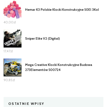
Hemar K3 Polskie Klocki Konstrukcyjne 50El 3Kol
40,00
zł
Sniper Elite V2 (Digital)
17,47
zł
Mega Creative Klocki Konstrukcyjne Budowa
273Elementów 500724
90,85
zł
OSTATNIE WPISY