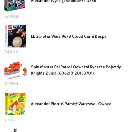
Alexander Wyścigi Bolidów F1 0356
29,80
zł
LEGO Star Wars 9678 Cloud Car & Bespin
54,90
zł
Spin Master Psi Patrol Odważni Rycerze Pojazdy
Knights Zuma (606218120133701)
79,90
zł
Alexander Piotruś Pamięć Warzywa i Owoce
2,77
zł