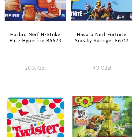
Hasbro Nerf N-Strike
Hasbro Nerf Fortnite
Elite Hyperfire B5573
Sneaky Springer E6717
203,72
zł
90,02
zł