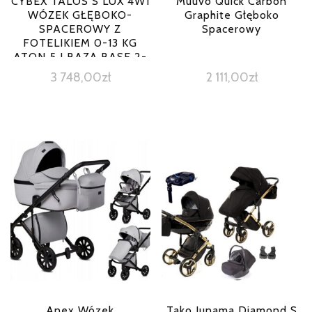
CYBEX TALOS S LUX 4W1
Muuvo Quick Carbon
WÓZEK GŁĘBOKO-
Graphite Głęboko
SPACEROWY Z
Spacerowy
FOTELIKIEM 0-13 KG
ATON 5 I BAZĄ BASE 2-
FIX ALL TERRAIN BLK
3 748,00
zł
2 111,00
zł
DEEP BLACK
Anex Wózek
Tako Junama Diamond S