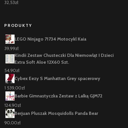
32,53
zł
PRODUKTY
LEGO Ninjago 71734 Motocykl Kaia
39,99
zł
Kindii Zestaw Chusteczki Dla Niemowląt I Dzieci
Extra Soft Aloe 12X60 Szt.
54,90
zł
Cybex Eezy S Manhattan Grey spacerowy
1 539,00
zł
Barbie Gimnastyczka Zestaw z Lalką GJM72
124,90
zł
Berjuan Pluszak Mosquidolls Panda Bear
90,00
zł