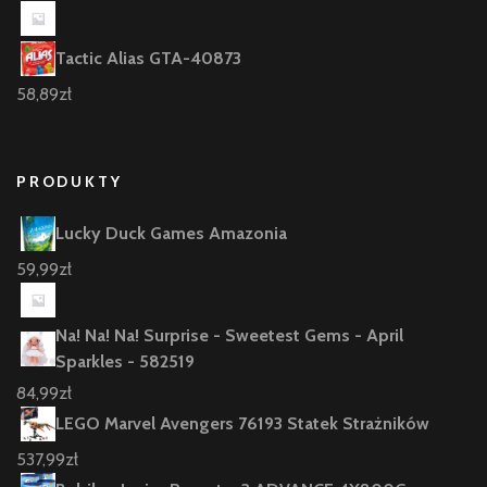
Tactic Alias GTA-40873
58,89
zł
PRODUKTY
Lucky Duck Games Amazonia
59,99
zł
Na! Na! Na! Surprise - Sweetest Gems - April
Sparkles - 582519
84,99
zł
LEGO Marvel Avengers 76193 Statek Strażników
537,99
zł