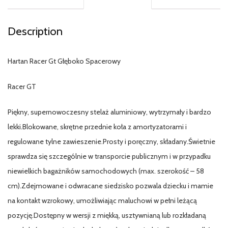
Description
Hartan Racer Gt Głęboko Spacerowy
Racer GT
Piękny, supernowoczesny stelaż aluminiowy, wytrzymały i bardzo
lekki.Blokowane, skrętne przednie koła z amortyzatorami i
regulowane tylne zawieszenie.Prosty i poręczny, składany.Świetnie
sprawdza się szczególnie w transporcie publicznym i w przypadku
niewielkich bagażników samochodowych (max. szerokość – 58
cm).Zdejmowane i odwracane siedzisko pozwala dziecku i mamie
na kontakt wzrokowy, umożliwiając maluchowi w pełni leżącą
pozycję.Dostępny w wersji z miękką, usztywnianą lub rozkładaną