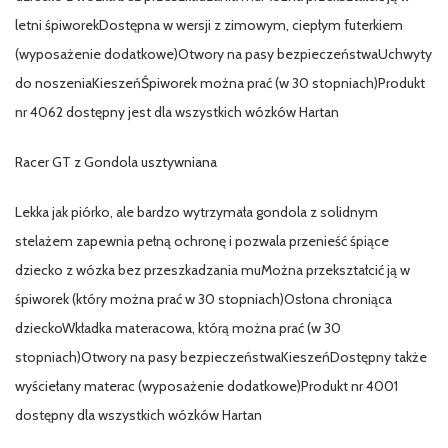
letni śpiworekDostępna w wersji z zimowym, ciepłym futerkiem
(wyposażenie dodatkowe)Otwory na pasy bezpieczeństwaUchwyty
do noszeniaKieszeńŚpiworek można prać (w 30 stopniach)Produkt
nr 4062 dostępny jest dla wszystkich wózków Hartan
Racer GT z Gondola usztywniana
Lekka jak piórko, ale bardzo wytrzymała gondola z solidnym
stelażem zapewnia pełną ochronę i pozwala przenieść śpiące
dziecko z wózka bez przeszkadzania muMożna przekształcić ją w
śpiworek (który można prać w 30 stopniach)Osłona chroniąca
dzieckoWkładka materacowa, którą można prać (w 30
stopniach)Otwory na pasy bezpieczeństwaKieszeńDostępny także
wyściełany materac (wyposażenie dodatkowe)Produkt nr 4001
dostępny dla wszystkich wózków Hartan