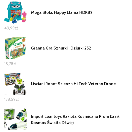
Mega Bloks Happy Llama HDK82
49,99
zł
Granna Gra Sznurki I Dziurki 252
15,78
zł
Lisciani Robot Scienza Hi Tech Veteran Drone
138,59
zł
Import Leantoys Rakieta Kosmiczna Prom Łazik
Kosmos Światła Dźwięk