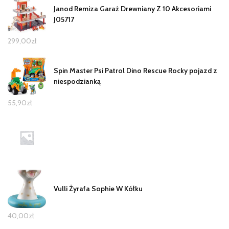
Janod Remiza Garaż Drewniany Z 10 Akcesoriami
J05717
299,00
zł
Spin Master Psi Patrol Dino Rescue Rocky pojazd z
niespodzianką
55,90
zł
Vulli Żyrafa Sophie W Kółku
40,00
zł