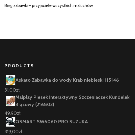
Bing zabawki – przyjaciele wszystkich maluchów
PRODUCTS
Askato Zabawka do wody Krab niebieski 115146
31,00
zł
Malplay Piesek Interaktywny Szczeniaczek Kundelek
Brązowy (216803)
49,90
zł
QSMART SW6060 PRO SUZUKA
319,00
zł