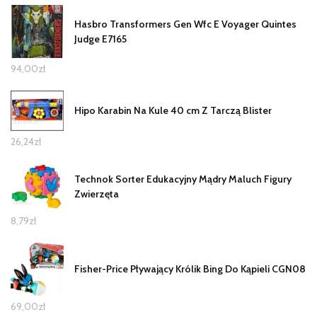
Hasbro Transformers Gen Wfc E Voyager Quintes
Judge E7165
94,00
zł
Hipo Karabin Na Kule 40 cm Z Tarczą Blister
26,24
zł
Technok Sorter Edukacyjny Mądry Maluch Figury
Zwierzęta
8,79
zł
Fisher-Price Pływający Królik Bing Do Kąpieli CGN08
69,00
zł