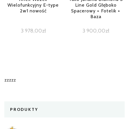
Wielofunkcyjny E-type
Line Gold Głęboko
2w1 nowość
Spacerowy + Fotelik +
Baza
3 978,00
zł
3 900,00
zł
zzzzz
PRODUKTY