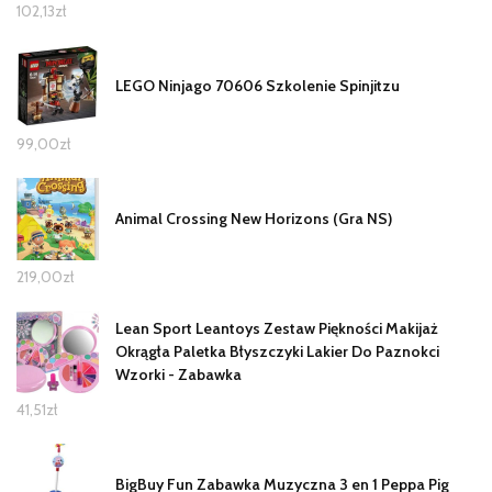
102,13
zł
LEGO Ninjago 70606 Szkolenie Spinjitzu
99,00
zł
Animal Crossing New Horizons (Gra NS)
219,00
zł
Lean Sport Leantoys Zestaw Piękności Makijaż
Okrągła Paletka Błyszczyki Lakier Do Paznokci
Wzorki - Zabawka
41,51
zł
BigBuy Fun Zabawka Muzyczna 3 en 1 Peppa Pig