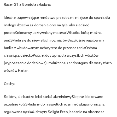
Racer GT z Gondola składana
Idealne, zapewniające mnóstwo przestrzeni miejsce do spania dla
małego dziecka aż dorośnie ono na tyle, aby siedzieć
prostoKokosowy usztywniany materacWkładka, którą można
praćSkłada się do niewielkich rozmiarówBezgłośnie regulowana
budka z wbudowanym uchwytem do przenoszeniaOsłona
chroniąca dzieckoPościel dostępna dla wszystkich wózków
(wyposażenie dodatkowe)Produkt nr 4027 dostępny dla wszystkich
wózków Hartan
Cechy:
Solidny, ale bardzo lekki stelaż aluminiowySkrętne, blokowane
przednie kołaSkładany do niewielkich rozmiarówErgonomiczna,
regulowana rączkaUchwyty Solight Ecco, badanie na obecnosc