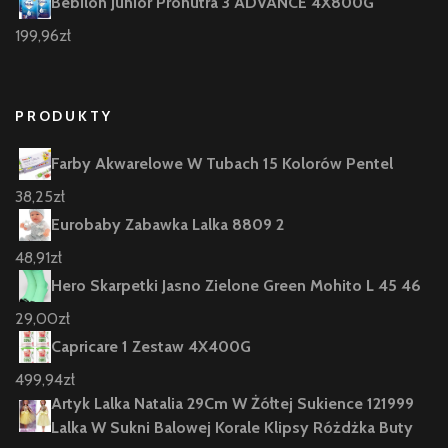
Bebilon Junior Pronutra 3 ADVANCE 4X800G
199,96
zł
PRODUKTY
Farby Akwarelowe W Tubach 15 Kolorów Pentel
38,25
zł
Eurobaby Zabawka Lalka 8809 2
48,91
zł
Hero Skarpetki Jasno Zielone Green Mohito L 45 46
29,00
zł
Capricare 1 Zestaw 4X400G
499,94
zł
Artyk Lalka Natalia 29Cm W Żółtej Sukience 121999
Lalka W Sukni Balowej Korale Klipsy Różdżka Buty