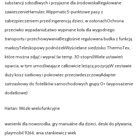
substancji szkodliwych i przyjazne dla środowiskaRegulowane
zawieszenieHamulec Wippmatic5-punktowe pasy z
zabezpieczeniem przed ingerencją dzieci, w osłonachOchrona
przeciwko wypadaniuŁatwo wypinane koła dla wygodnego
transportu i przechowywaniaBezgłośnie regulowana budka z funkcją
markizyTeleskopowy podnóżekWyściełane siedzisko ThermoTex,
które można zdjąć i wyprać (w temp. 30 stopni)Wiele ustawień
oparcia, w tym umożliwiające całkowicie leżącą pozycjęW zestawie
duży kosz siatkowy i pokrowiec przeciwdeszczowyAdapter
zatrzaskowy do fotelików samochodowych grupy 0+ (wyposażenie
dodatkowe)
Hartan: Wózki wielofunkcyjne
wanienki dla noworodka, gry manualne dla dzieci, deski do pływania,
playmobil 9266, ania stankiewicz wiek