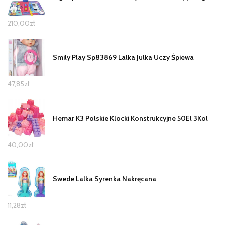
210,00
zł
Smily Play Sp83869 Lalka Julka Uczy Śpiewa
47,85
zł
Hemar K3 Polskie Klocki Konstrukcyjne 50El 3Kol
40,00
zł
Swede Lalka Syrenka Nakręcana
11,28
zł