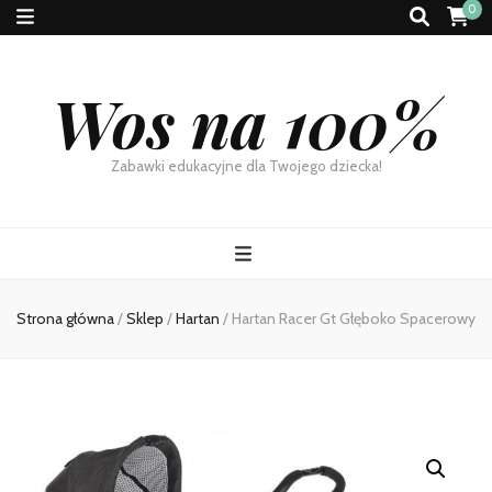
0
Wos na 100%
Zabawki edukacyjne dla Twojego dziecka!
Strona główna
/
Sklep
/
Hartan
/
Hartan Racer Gt Głęboko Spacerowy