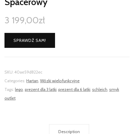
Spacerowy
3 199,00
zł
SPRAWDŹ SAM!
SKU:
40ae59d822ec
Categories:
Hartan
,
Wózki wielofunkcyjne
Tags:
lego
,
prezent dla 3 latki
,
prezent dla 6 latki
,
schleich
,
smyk
outlet
Description