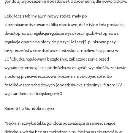
gondolą (wyposażenie dodatkowe), odpowiednią dla noworodków.
Lekki lecz stabilny aluminiowy stelaż, mały po
złożeniuamortyzowane kółka obrotowe, duże tylne koła posiadają
dwustopniową regulacjęregulacja wysokości rączki4-stopniowa
regulacja oparcia na plecy do pozycji leżącej5-punktowe pasy
bezpieczeństwakomfortowe siedzisko z możliwością prania w
30°Cbudka regulowana bezgłośnie, zabezpieczenie przed
wypadnięciemregulacja podnóżka na długość i wysokośćw zestawie
z osłoną przeciwdeszczowa i koszem na zakupyadapter do
fotelików samochodowych (dodatki)budka z tkaniny u filtrem UV –
wg standardu australijskiego+50
Racer GT z Gondola miękka
Miękka, niezwykle lekka gondola pozwalająca przenieść śpiące
dziecko z wózka bez przeszkadzania muMożna przekształcić ją w