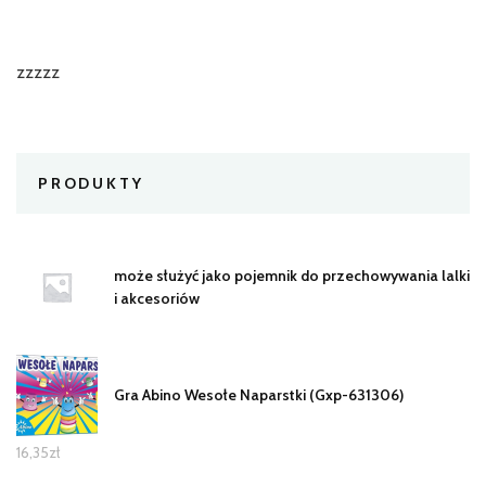
zzzzz
PRODUKTY
może służyć jako pojemnik do przechowywania lalki
i akcesoriów
Gra Abino Wesołe Naparstki (Gxp-631306)
16,35
zł