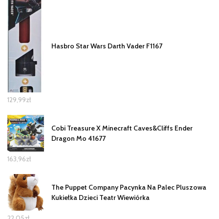
Hasbro Star Wars Darth Vader F1167
129,99
zł
Cobi Treasure X Minecraft Caves&Cliffs Ender
Dragon Mo 41677
163,96
zł
The Puppet Company Pacynka Na Palec Pluszowa
Kukiełka Dzieci Teatr Wiewiórka
22,05
zł