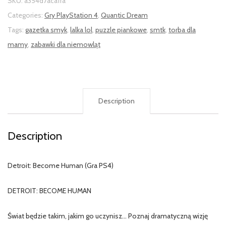
SKU:
a354d7aca1fa
Categories:
Gry PlayStation 4
,
Quantic Dream
Tags:
gazetka smyk
,
lalka lol
,
puzzle piankowe
,
smtk
,
torba dla
mamy
,
zabawki dla niemowląt
Description
Description
Detroit: Become Human (Gra PS4)
DETROIT: BECOME HUMAN
Świat będzie takim, jakim go uczynisz… Poznaj dramatyczną wizję