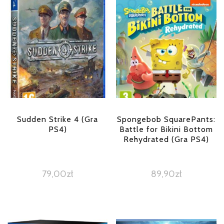
Sudden Strike 4 (Gra
Spongebob SquarePants:
PS4)
Battle for Bikini Bottom
Rehydrated (Gra PS4)
79,00
zł
89,90
zł