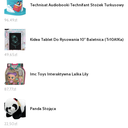
Technisat Audiobooki Technifant Stożek Turkusowy
96,49
zł
Kidea Tablet Do Rysowania 10" Baletnica (Tr10A1Ka)
49,65
zł
Imc Toys Interaktywna Lalka Lily
87,77
zł
Panda Stojąca
22,50
zł