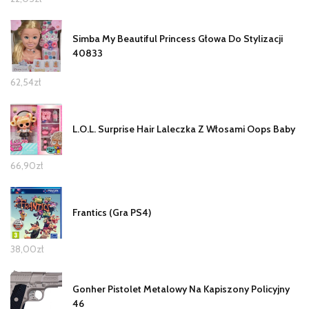
Simba My Beautiful Princess Głowa Do Stylizacji
40833
62,54
zł
L.O.L. Surprise Hair Laleczka Z Włosami Oops Baby
66,90
zł
Frantics (Gra PS4)
38,00
zł
Gonher Pistolet Metalowy Na Kapiszony Policyjny
46