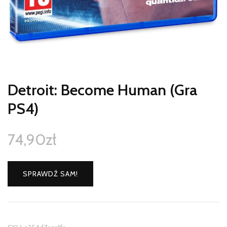
Detroit: Become Human (Gra
PS4)
74,90
zł
SPRAWDŹ SAM!