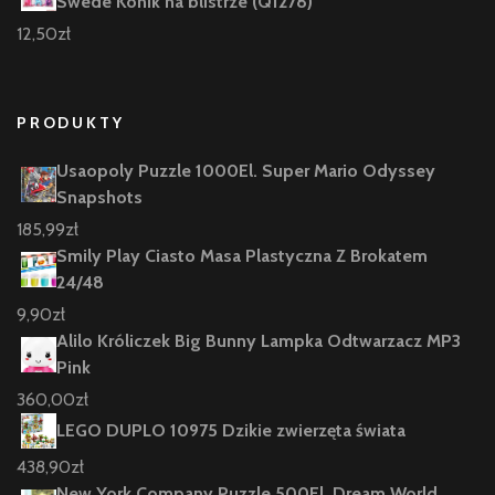
Swede Konik na blistrze (Q1278)
12,50
zł
PRODUKTY
Usaopoly Puzzle 1000El. Super Mario Odyssey
Snapshots
185,99
zł
Smily Play Ciasto Masa Plastyczna Z Brokatem
24/48
9,90
zł
Alilo Króliczek Big Bunny Lampka Odtwarzacz MP3
Pink
360,00
zł
LEGO DUPLO 10975 Dzikie zwierzęta świata
438,90
zł
New York Company Puzzle 500El. Dream World