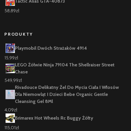
Tactic Alias GTA-40873
58,89
zł
PRODUKTY
Playmobil Dwóch Strażaków 4914
15,99
zł
LEGO Żółwie Ninja 79104 The Shellraiser Street
Chase
549,99
zł
Rivadouce Delikatny Żel Do Mycia Ciała I Włosów
Dla Niemowląt I Dzieci Bebe Organic Gentle
Cleansing Gel 8Ml
4,09
zł
Brimarex Hot Wheels Rc Buggy Żółty
115,01
zł