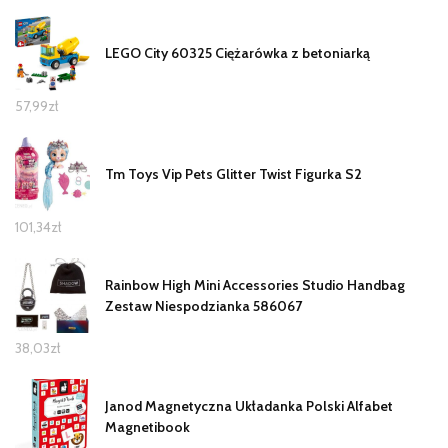
LEGO City 60325 Ciężarówka z betoniarką
57,99
zł
Tm Toys Vip Pets Glitter Twist Figurka S2
101,34
zł
Rainbow High Mini Accessories Studio Handbag
Zestaw Niespodzianka 586067
38,03
zł
Janod Magnetyczna Układanka Polski Alfabet
Magnetibook