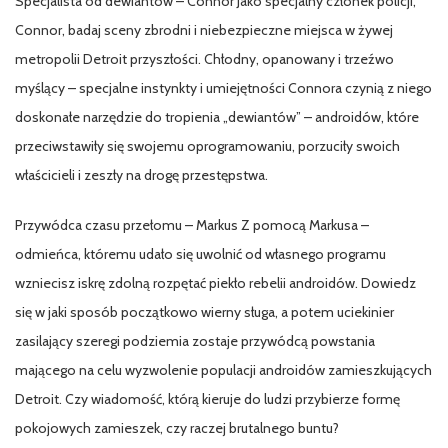
Specjalista od dewiantów – Connor Jako specjalny członek policji,
Connor, badaj sceny zbrodni i niebezpieczne miejsca w żywej
metropolii Detroit przyszłości. Chłodny, opanowany i trzeźwo
myślący – specjalne instynkty i umiejętności Connora czynią z niego
doskonałe narzędzie do tropienia „dewiantów” – androidów, które
przeciwstawiły się swojemu oprogramowaniu, porzuciły swoich
właścicieli i zeszły na drogę przestępstwa.
Przywódca czasu przełomu – Markus Z pomocą Markusa –
odmieńca, któremu udało się uwolnić od własnego programu
wzniecisz iskrę zdolną rozpętać piekło rebelii androidów. Dowiedz
się w jaki sposób początkowo wierny sługa, a potem uciekinier
zasilający szeregi podziemia zostaje przywódcą powstania
mającego na celu wyzwolenie populacji androidów zamieszkujących
Detroit. Czy wiadomość, którą kieruje do ludzi przybierze formę
pokojowych zamieszek, czy raczej brutalnego buntu?