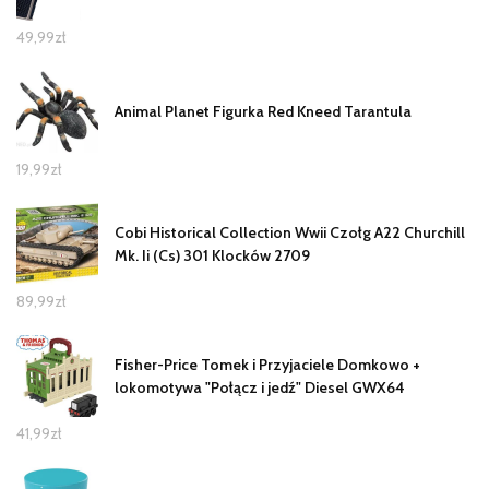
49,99
zł
Animal Planet Figurka Red Kneed Tarantula
19,99
zł
Cobi Historical Collection Wwii Czołg A22 Churchill
Mk. Ii (Cs) 301 Klocków 2709
89,99
zł
Fisher-Price Tomek i Przyjaciele Domkowo +
lokomotywa "Połącz i jedź" Diesel GWX64
41,99
zł