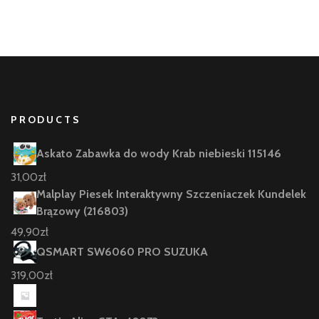
PRODUCTS
Askato Zabawka do wody Krab niebieski 115146
31,00
zł
Malplay Piesek Interaktywny Szczeniaczek Kundelek
Brązowy (216803)
49,90
zł
QSMART SW6060 PRO SUZUKA
319,00
zł