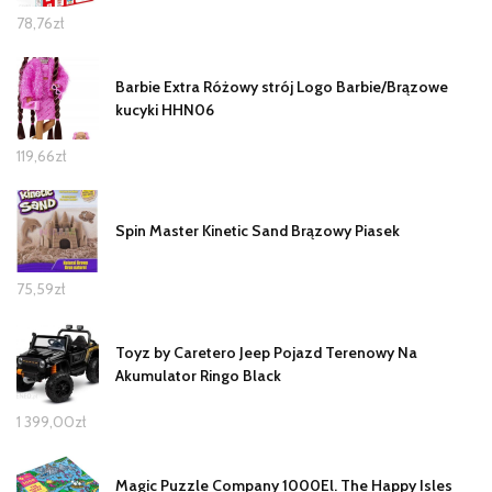
78,76
zł
Barbie Extra Różowy strój Logo Barbie/Brązowe
kucyki HHN06
119,66
zł
Spin Master Kinetic Sand Brązowy Piasek
75,59
zł
Toyz by Caretero Jeep Pojazd Terenowy Na
Akumulator Ringo Black
1 399,00
zł
Magic Puzzle Company 1000El. The Happy Isles