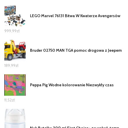
LEGO Marvel 76131 Bitwa W Kwaterze Avengersów
999,99
zł
Bruder 02750 MAN TGA pomoc drogowa z Jeepem
189,99
zł
Peppa Pig Wodne kolorowanie Niezwykły czas
11,52
zł