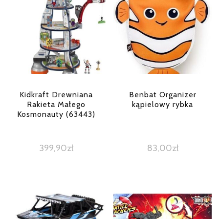
Kidkraft Drewniana
Benbat Organizer
Rakieta Małego
kąpielowy rybka
Kosmonauty (63443)
399,90
zł
83,00
zł