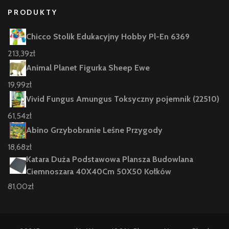
PRODUKTY
Chicco Stolik Edukacyjny Hobby Pl-En 6369
213,39
zł
Animal Planet Figurka Sheep Ewe
19,99
zł
Vivid Fungus Amungus Toksyczny pojemnik (22510)
61,54
zł
Abino Grzybobranie Leśne Przygody
18,68
zł
Katara Duża Podstawowa Plansza Budowlana
Ciemnoszara 40X40Cm 50X50 Kołków
81,00
zł