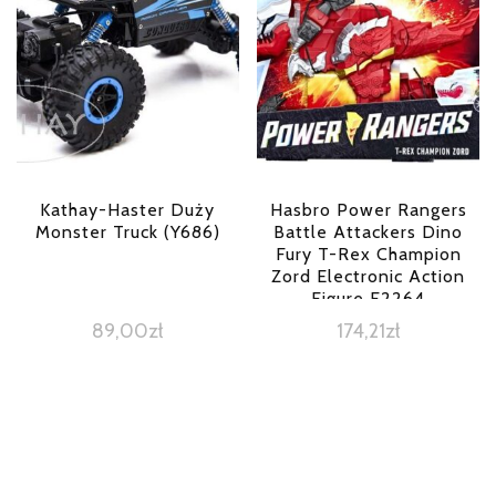
Kathay-Haster Duży
Hasbro Power Rangers
Monster Truck (Y686)
Battle Attackers Dino
Fury T-Rex Champion
Zord Electronic Action
Figure F2264
89,00
zł
174,21
zł