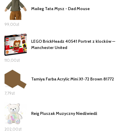
Maileg Tata Mysz - Dad Mouse
99,00
zł
LEGO BrickHeadz 40541 Portret z klocków —
Manchester United
110,00
zł
Tamiya Farba Acrylic Mini Xf-72 Brown 81772
7,79
zł
Reig Pluszak Muzyczny Niedźwiedź
202,00
zł