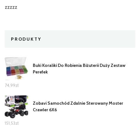
zzzzz
PRODUKTY
Buki Koraliki Do Robienia Biżuterii Duży Zestaw
Perełek
74,99
zł
Zobavi Samochód Zdalnie Sterowany Moster
Crawler 6X6
151,53
zł