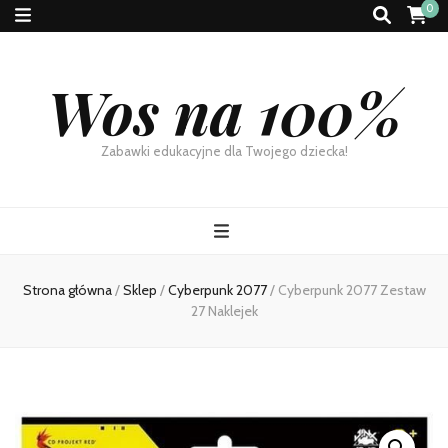
0
Wos na 100%
Zabawki edukacyjne dla Twojego dziecka!
Strona główna
/
Sklep
/
Cyberpunk 2077
/
Cyberpunk 2077 Zestaw
27 Naklejek