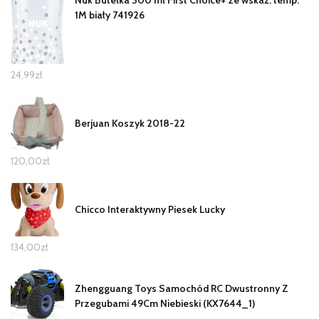
Nuk Butelka 300 ml First Choice+ ze wskaź. temp.
1M biały 741926
24,99
zł
Berjuan Koszyk 2018-22
120,00
zł
Chicco Interaktywny Piesek Lucky
134,00
zł
Zhengguang Toys Samochód RC Dwustronny Z
Przegubami 49Cm Niebieski (KX7644_1)