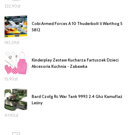
222,90
zł
Cobi Armed Forces A 10 Thuderbolt Ii Warthog 5
5812
145,29
zł
Kinderplay Zestaw Kucharza Fartuszek Dzieci
Akcesoria Kuchnia - Zabawka
15,90
zł
Bard Czołg Rc War Tank 9993 2.4 Ghz Kamuflaż
Leśny
97,90
zł