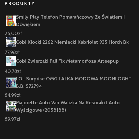
PRODUKTY
Smily Play Telefon Pomarańczowy Ze Światłem I
Dźwiękiem
25,00
zł
Cobi Klocki 2262 Niemiecki Kabriolet 935 Horch Bk
77,98
zł
Cobi Zwierzaki Fail Fix Metamorfoza Arteepup
40,78
zł
LOL Surprise OMG LALKA MODOWA MOONLOGHT
B.B. 572794
84,99
zł
Majorette Auto Van Walizka Na Resoraki I Auto
Wyścigowe (2058188)
89,97
zł