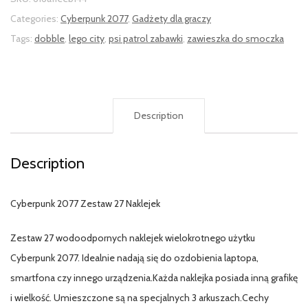
Categories:
Cyberpunk 2077
,
Gadżety dla graczy
Tags:
dobble
,
lego city
,
psi patrol zabawki
,
zawieszka do smoczka
Description
Description
Cyberpunk 2077 Zestaw 27 Naklejek
Zestaw 27 wodoodpornych naklejek wielokrotnego użytku
Cyberpunk 2077. Idealnie nadają się do ozdobienia laptopa,
smartfona czy innego urządzenia.Każda naklejka posiada inną grafikę
i wielkość. Umieszczone są na specjalnych 3 arkuszach.Cechy