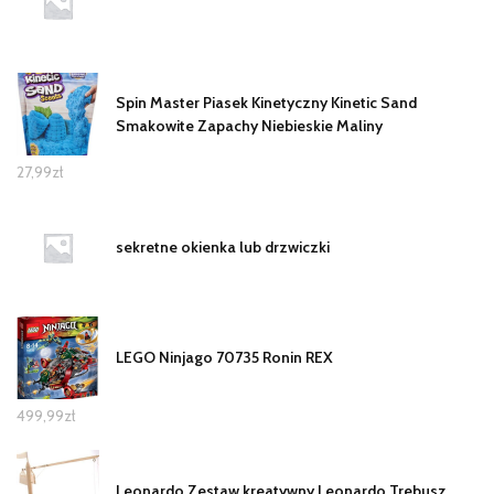
Spin Master Piasek Kinetyczny Kinetic Sand
Smakowite Zapachy Niebieskie Maliny
27,99
zł
sekretne okienka lub drzwiczki
LEGO Ninjago 70735 Ronin REX
499,99
zł
Leonardo Zestaw kreatywny Leonardo Trebusz