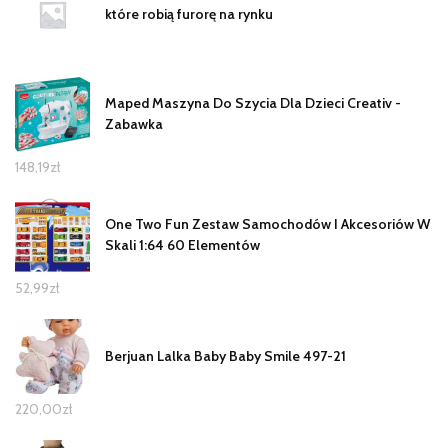
które robią furorę na rynku
Maped Maszyna Do Szycia Dla Dzieci Creativ -
Zabawka
148,19
zł
One Two Fun Zestaw Samochodów I Akcesoriów W
Skali 1:64 60 Elementów
52,99
zł
Berjuan Lalka Baby Baby Smile 497-21
220,00
zł