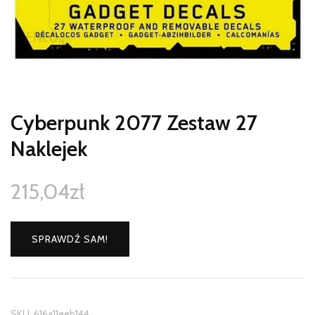
Cyberpunk 2077 Zestaw 27
Naklejek
215,04
zł
SPRAWDŹ SAM!
SKU:
616a11eeb144