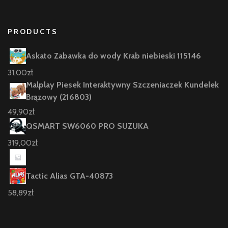
PRODUCTS
Askato Zabawka do wody Krab niebieski 115146
31,00
zł
Malplay Piesek Interaktywny Szczeniaczek Kundelek
Brązowy (216803)
49,90
zł
QSMART SW6060 PRO SUZUKA
319,00
zł
Tactic Alias GTA-40873
58,89
zł