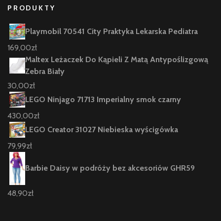
PRODUKTY
Playmobil 70541 City Praktyka Lekarska Pediatra
169,00
zł
Maltex Leżaczek Do Kąpieli Z Matą Antypoślizgową
Zebra Biały
30,00
zł
LEGO Ninjago 71713 Imperialny smok czarny
430,00
zł
LEGO Creator 31027 Niebieska wyścigówka
79,99
zł
Barbie Daisy w podróży bez akcesoriów GHR59
48,90
zł