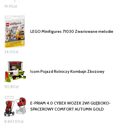
19,90
zł
LEGO Minifigures 71030 Zwariowane melodie
24,00
zł
Icom Pojazd Rolniczy Kombajn Zbożowy
90,80
zł
E-PRIAM 4.0 CYBEX WOZEK 2W1 GŁĘBOKO-
SPACEROWY COMFORT AUTUMN GOLD
8 847,00
zł