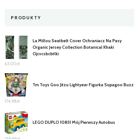
PRODUKTY
La Millou Seatbelt Cover Ochraniacz Na Pasy
Organic Jersey Collection Botanical Khaki
Ojcvcsbcbtlki
63,00
zł
Tm Toys Goo Jitzu Lightyear Figurka Supagoo Buzz
174,98
zł
LEGO DUPLO 10851 Mój Pierwszy Autobus
149,99
zł