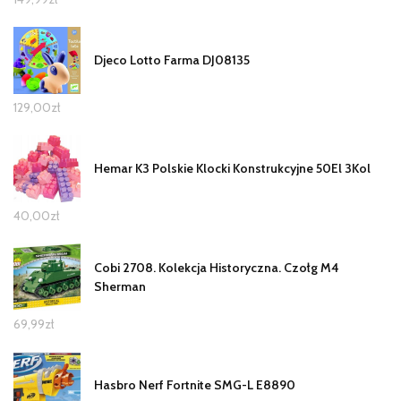
Djeco Lotto Farma DJ08135
129,00
zł
Hemar K3 Polskie Klocki Konstrukcyjne 50El 3Kol
40,00
zł
Cobi 2708. Kolekcja Historyczna. Czołg M4
Sherman
69,99
zł
Hasbro Nerf Fortnite SMG-L E8890