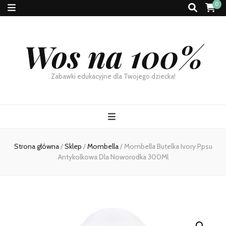
0
Wos na 100%
Zabawki edukacyjne dla Twojego dziecka!
Strona główna
/
Sklep
/
Mombella
/
Mombella Butelka Ivory Ppsu
Antykolkowa Dla Noworodka 300Ml