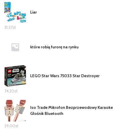
Liar
31,57
zł
które robią furorę na rynku
LEGO Star Wars 75033 Star Destroyer
74,20
zł
Iso Trade Mikrofon Bezprzewodowy Karaoke
Głośnik Bluetooth
29,00
zł