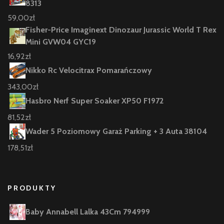
8313
59,00
zł
Fisher-Price Imaginext Dinozaur Jurassic World T Rex
Mini GVW04 GYC19
16,92
zł
Nikko Rc Velocitrax Pomarańczowy
343,00
zł
Hasbro Nerf Super Soaker XP50 F1972
81,52
zł
Wader 5 Poziomowy Garaż Parking + 3 Auta 38104
178,51
zł
PRODUKTY
Baby Annabell Lalka 43Cm 794999