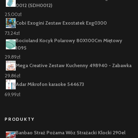
0012 (SDH0012)
25,00
zł
Cobi Exogini Zestaw Exostatek Exg0300
73,24
zł
Bocioland Kocyk Polarowy 80X100Cm Miętowy
1095
29,89
zł
Mega Creative Zestaw Kuchenny 498940 - Zabawka
29,86
zł
Adar Mikrofon karaoke 544673
69,99
zł
PRODUKTY
Banbao Straż Pożarna Wóz Strażacki Klocki 290el