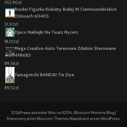
352,90
zł
Bruder Figurka Kobiety Białej W Ciemnoniebiskich
Dżinsach 60405
31,50
zł
Djeco Naklejki Na Twarz Rycerz
18,00
zł
Mega Creative Auto Terenowe Zdalnie Sterowane
498683
89,56
zł
Tamagotchi BANDAI Tie Dye
89,52
zł
2026Prawa autorskie
Wos na 100%
.
Blossom Mommy Blog |
Stworzony przez
Blossom Themes
.Napędzane przez
WordPress
.