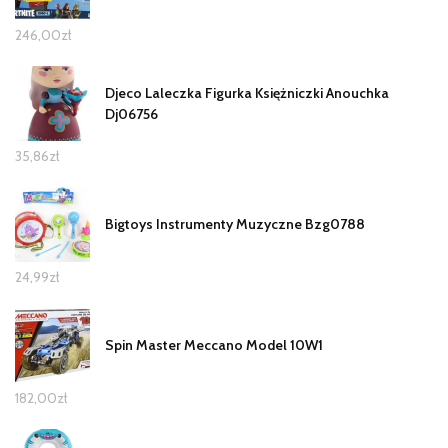
246,00
zł
Djeco Laleczka Figurka Księżniczki Anouchka
Dj06756
35,86
zł
Bigtoys Instrumenty Muzyczne Bzg0788
24,99
zł
Spin Master Meccano Model 10W1
182,00
zł