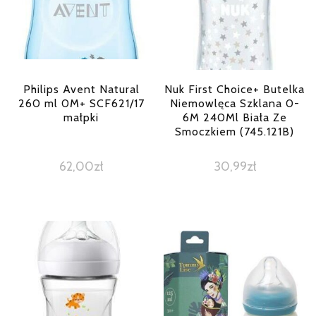
Philips Avent Natural
Nuk First Choice+ Butelka
260 ml 0M+ SCF621/17
Niemowlęca Szklana 0-
małpki
6M 240Ml Biała Ze
Smoczkiem (745.121B)
62,00
zł
30,99
zł