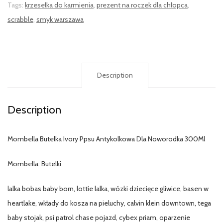
Tags:
krzesełka do karmienia
,
prezent na roczek dla chłopca
,
scrabble
,
smyk warszawa
Description
Description
Mombella Butelka Ivory Ppsu Antykolkowa Dla Noworodka 300Ml
Mombella: Butelki
lalka bobas baby born, lottie lalka, wózki dziecięce gliwice, basen w
heartlake, wkłady do kosza na pieluchy, calvin klein downtown, tega
baby stojak, psi patrol chase pojazd, cybex priam, oparzenie