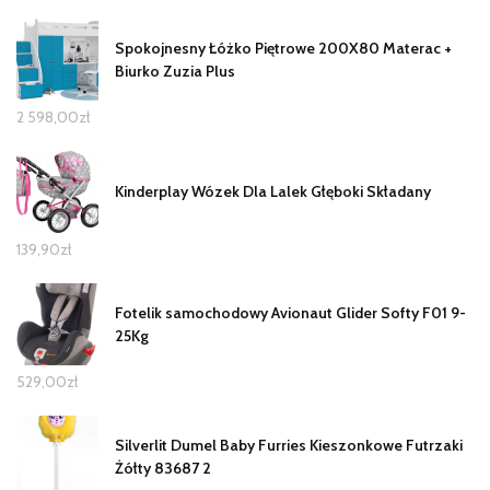
Spokojnesny Łóżko Piętrowe 200X80 Materac +
Biurko Zuzia Plus
2 598,00
zł
Kinderplay Wózek Dla Lalek Głęboki Składany
139,90
zł
Fotelik samochodowy Avionaut Glider Softy F01 9-
25Kg
529,00
zł
Silverlit Dumel Baby Furries Kieszonkowe Futrzaki
Żółty 83687 2