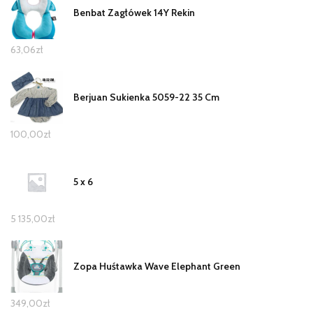
Benbat Zagłówek 14Y Rekin
63,06
zł
Berjuan Sukienka 5059-22 35 Cm
100,00
zł
5 x 6
5 135,00
zł
Zopa Huśtawka Wave Elephant Green
349,00
zł