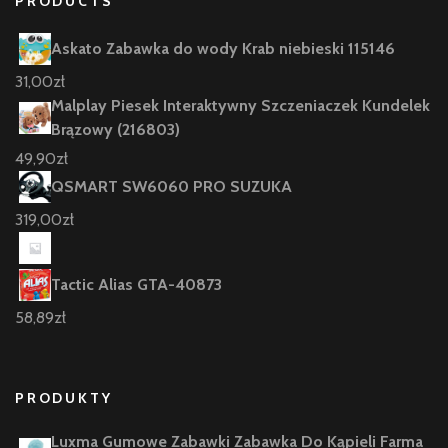
PRODUCTS
Askato Zabawka do wody Krab niebieski 115146
31,00
zł
Malplay Piesek Interaktywny Szczeniaczek Kundelek
Brązowy (216803)
49,90
zł
QSMART SW6060 PRO SUZUKA
319,00
zł
Tactic Alias GTA-40873
58,89
zł
PRODUKTY
Luxma Gumowe Zabawki Zabawka Do Kąpieli Farma