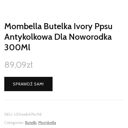
Mombella Butelka Ivory Ppsu
Antykolkowa Dla Noworodka
300Ml
89,09
zł
SPRAWDŹ SAM!
SKU:
c00eeb476c9d
Categories:
Butelki
,
Mombella