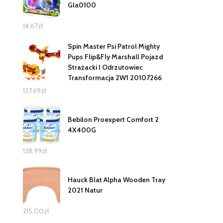
Gla0100
14,67
zł
Spin Master Psi Patrol Mighty
Pups Flip&Fly Marshall Pojazd
Strażacki I Odrzutowiec
Transformacja 2W1 20107266
137,69
zł
Bebilon Proexpert Comfort 2
4X400G
138,99
zł
Hauck Blat Alpha Wooden Tray
2021 Natur
215,00
zł