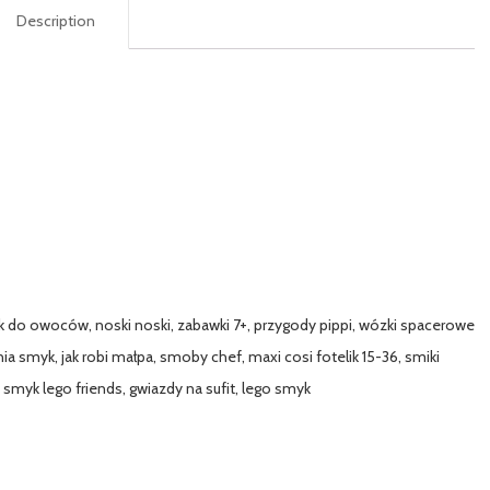
Description
zak do owoców, noski noski, zabawki 7+, przygody pippi, wózki spacerowe
nia smyk, jak robi małpa, smoby chef, maxi cosi fotelik 15-36, smiki
smyk lego friends, gwiazdy na sufit, lego smyk