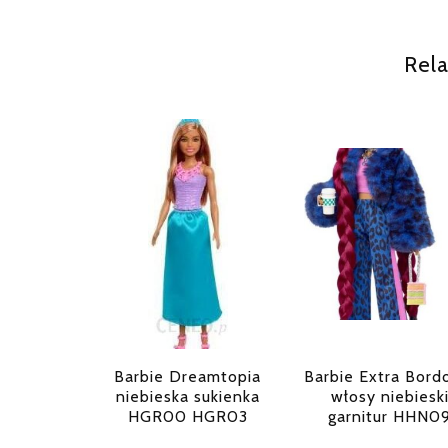
Rela
Barbie Dreamtopia
Barbie Extra Bor
niebieska sukienka
włosy niebiesk
HGR00 HGR03
garnitur HHN0