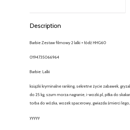
Description
Barbie Zestaw filmowy 2 lalki + łódź HHG60
0194735066964
Barbie: Lalki
książki kryminalne ranking, sekretne życie zabawek, gry
do 25 kg, szum morza nagranie, i-wozki.pl, piłka do skaka
torba do wózka, wozek spacerowy, gwiazda śmierci lego, 
yyyyy