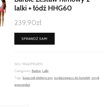
lalki + łódź HHG60
239,90
zł
SPRAWDŹ SAM!
SKU:
98ebff9fa895
Categories:
Barbie
,
Lalki
Tags:
bujaczek elektryczny
,
podgrzewacz do butelek
,
smyk
wyprzedaż