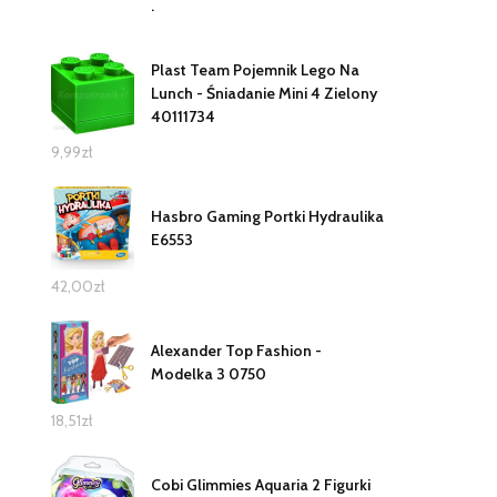
.
Plast Team Pojemnik Lego Na
Lunch - Śniadanie Mini 4 Zielony
40111734
9,99
zł
Hasbro Gaming Portki Hydraulika
E6553
42,00
zł
Alexander Top Fashion -
Modelka 3 0750
18,51
zł
Cobi Glimmies Aquaria 2 Figurki