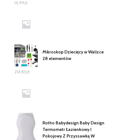
14,99
zł
Mikroskop Dziecięcy w Walizce
28 elementów
214,85
zł
Rotho Babydesign Baby Design
Termometr Łazienkowy I
Pokojowy Z Przyssawką W