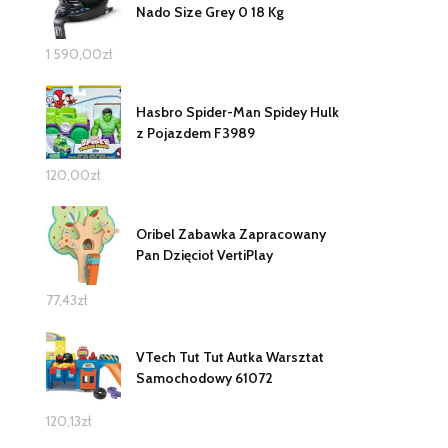
Nado Size Grey 0 18 Kg
1 590,00
zł
Hasbro Spider-Man Spidey Hulk
z Pojazdem F3989
120,00
zł
Oribel Zabawka Zapracowany
Pan Dzięcioł VertiPlay
77,43
zł
VTech Tut Tut Autka Warsztat
Samochodowy 61072
120,13
zł