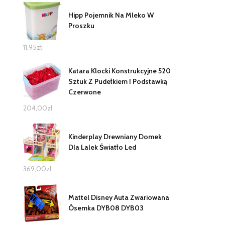
Hipp Pojemnik Na Mleko W
Proszku
11,95
zł
Katara Klocki Konstrukcyjne 520
Sztuk Z Pudełkiem I Podstawką
Czerwone
204,00
zł
Kinderplay Drewniany Domek
Dla Lalek Światło Led
369,00
zł
Mattel Disney Auta Zwariowana
Ósemka DYB08 DYB03