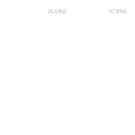
26,08
zł
117,89
zł