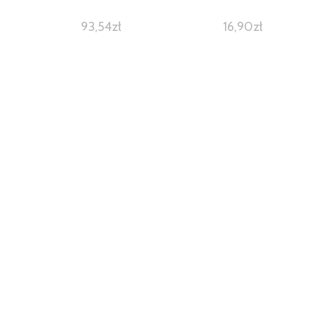
93,54
zł
16,90
zł