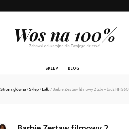
Wos na 100%
Zabawki edukacyjne dla Twojego dziecka!
SKLEP
BLOG
Strona główna
/
Sklep
/
Lalki
/
Barbie Zestaw filmowy 2 lalki + łódź HHG60
Barbie Zestaw filmowy 2