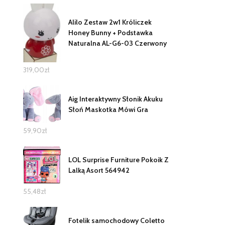
Alilo Zestaw 2w1 Króliczek
Honey Bunny + Podstawka
Naturalna AL-G6-03 Czerwony
319,00
zł
Aig Interaktywny Słonik Akuku
Słoń Maskotka Mówi Gra
59,90
zł
LOL Surprise Furniture Pokoik Z
Lalką Asort 564942
55,48
zł
Fotelik samochodowy Coletto