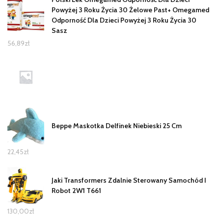
Powyżej 3 Roku Życia 30 Żelowe Past+ Omegamed
Odporność Dla Dzieci Powyżej 3 Roku Życia 30
Sasz
56,89
zł
Beppe Maskotka Delfinek Niebieski 25 Cm
22,45
zł
Jaki Transformers Zdalnie Sterowany Samochód I
Robot 2W1 T661
130,00
zł