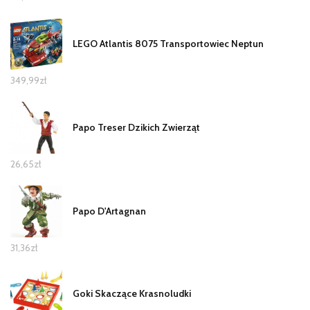
LEGO Atlantis 8075 Transportowiec Neptun
349,99
zł
Papo Treser Dzikich Zwierząt
26,65
zł
Papo D'Artagnan
31,36
zł
Goki Skaczące Krasnoludki