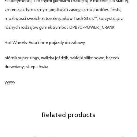
Eksperymentuj z różnymi gumkami i nakręcaj je mocniej lub słabiej,
zmieniając tym samym prędkość i zasięg samochodów. Testuj
możliwości swoich autonakręciaków Track Stars™, korzystając z
różnych rodzajów gumek!Symbol: DPB70-POWER_CRANK
Hot Wheels: Auta i inne pojazdy do zabawy
piórnik super zings, walizka jeździk, naklejki silikonowe, bączek
drewniany, sklep sówka
yyyyy
Related products