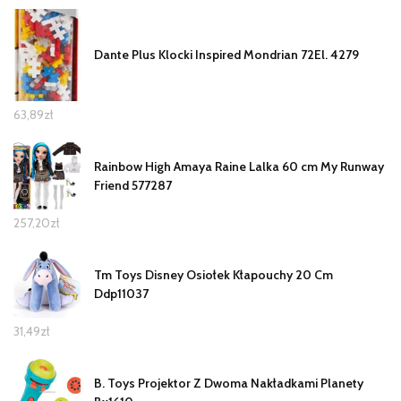
Dante Plus Klocki Inspired Mondrian 72El. 4279
63,89
zł
Rainbow High Amaya Raine Lalka 60 cm My Runway
Friend 577287
257,20
zł
Tm Toys Disney Osiołek Kłapouchy 20 Cm
Ddp11037
31,49
zł
B. Toys Projektor Z Dwoma Nakładkami Planety