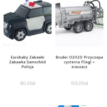
Eurobaby Zabawki
Bruder 02020 Przyczepa
Zabawka Samochód
cysterna Fliegl +
Policja
zraszacz
80,33
zł
105,00
zł