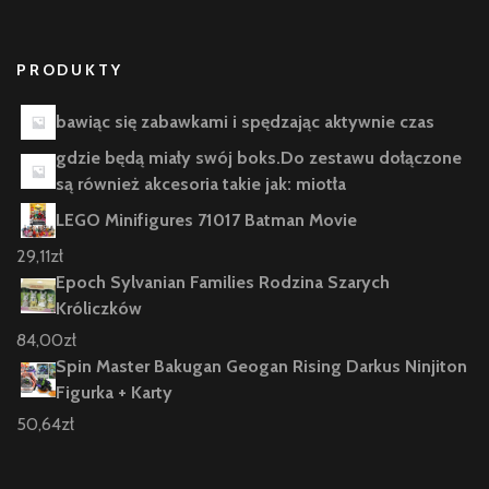
PRODUKTY
bawiąc się zabawkami i spędzając aktywnie czas
gdzie będą miały swój boks.Do zestawu dołączone
są również akcesoria takie jak: miotła
LEGO Minifigures 71017 Batman Movie
29,11
zł
Epoch Sylvanian Families Rodzina Szarych
Króliczków
84,00
zł
Spin Master Bakugan Geogan Rising Darkus Ninjiton
Figurka + Karty
50,64
zł