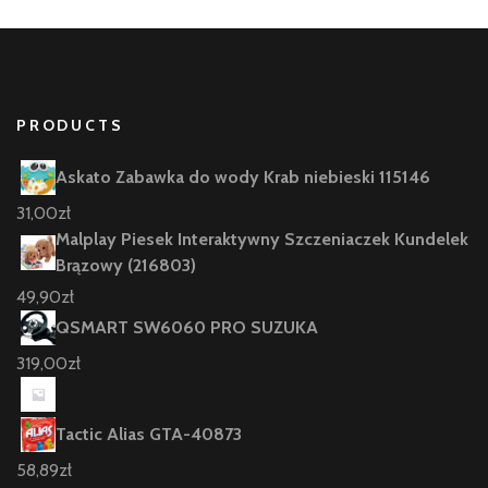
PRODUCTS
Askato Zabawka do wody Krab niebieski 115146
31,00
zł
Malplay Piesek Interaktywny Szczeniaczek Kundelek
Brązowy (216803)
49,90
zł
QSMART SW6060 PRO SUZUKA
319,00
zł
Tactic Alias GTA-40873
58,89
zł