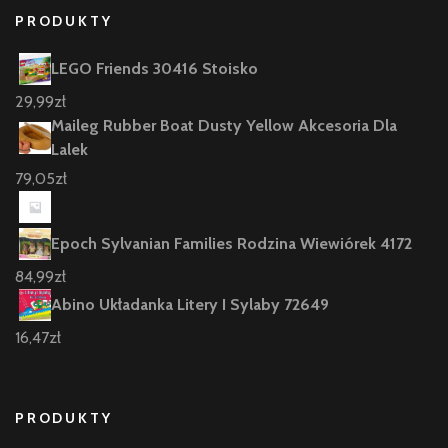
PRODUKTY
LEGO Friends 30416 Stoisko
29,99
zł
Maileg Rubber Boat Dusty Yellow Akcesoria Dla
Lalek
79,05
zł
Epoch Sylvanian Families Rodzina Wiewiórek 4172
84,99
zł
Abino Układanka Litery I Sylaby 72649
16,47
zł
PRODUKTY