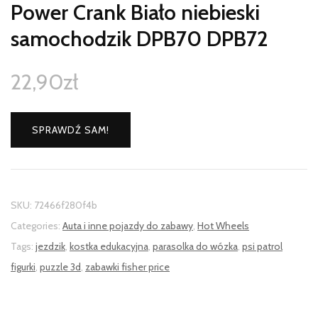
Power Crank Biało niebieski
samochodzik DPB70 DPB72
22,90
zł
SPRAWDŹ SAM!
SKU:
72466f280f4b
Categories:
Auta i inne pojazdy do zabawy
,
Hot Wheels
Tags:
jezdzik
,
kostka edukacyjna
,
parasolka do wózka
,
psi patrol
figurki
,
puzzle 3d
,
zabawki fisher price