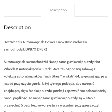
Description
Description
Hot Wheels Autonakręciaki Power Crank Biało niebieski
samochodzik DPB70 DPB72
Autonakręciaki samochodziki Napędzane gumkami pojazdy Hot
Wheels® Autonakręciaki” Track Stars™! Rozpocznij zabawę z
kolekcją autonakręciaków Track Stars™ w skali 1:64, wyposażając je w
napęd przy użyciu gumki. Użyj tylnego pokrętła, aby nakręcić
znajdującą się w środku pojazdu gumkę i zapewnić mu odpowiednią
moc i prędkość! Te napędzane gumkami pojazdy są w stanie
przejechać 5 pętli bez wykorzystania wyrzutni i przyspieszaczy!