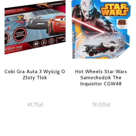
Cobi Gra Auta 3 Wyścig O
Hot Wheels Star Wars
Złoty Tłok
Samochodzik The
Inquisitor CGW48
41,75
zł
19,00
zł