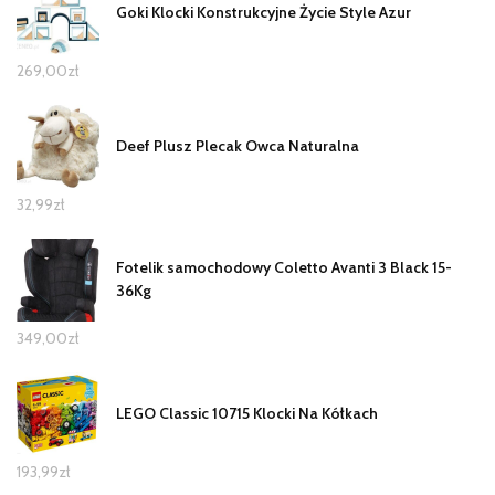
Goki Klocki Konstrukcyjne Życie Style Azur
269,00
zł
Deef Plusz Plecak Owca Naturalna
32,99
zł
Fotelik samochodowy Coletto Avanti 3 Black 15-
36Kg
349,00
zł
LEGO Classic 10715 Klocki Na Kółkach
193,99
zł