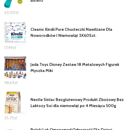
Bx1610
63,00
zł
Cleanic Kindii Pure Chusteczki Nawilżane Dla
Noworodków I Niemowląt 3X60Szt.
17,49
zł
Jada Toys Disney Zestaw 18 Metalowych Figurek
Myszka Miki
98,69
zł
Nestle Sinlac Bezglutenowy Produkt Zbożowy Bez
Laktozy Soi dla niemowląt po 4 Miesiącu 500g
25,75
zł
Polski Lek Omegamed Odporność Dla Dzieci