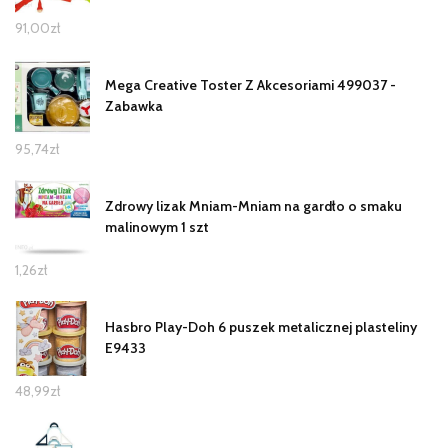
91,00
zł
Mega Creative Toster Z Akcesoriami 499037 -
Zabawka
95,74
zł
Zdrowy lizak Mniam-Mniam na gardło o smaku
malinowym 1 szt
1,26
zł
Hasbro Play-Doh 6 puszek metalicznej plasteliny
E9433
48,99
zł