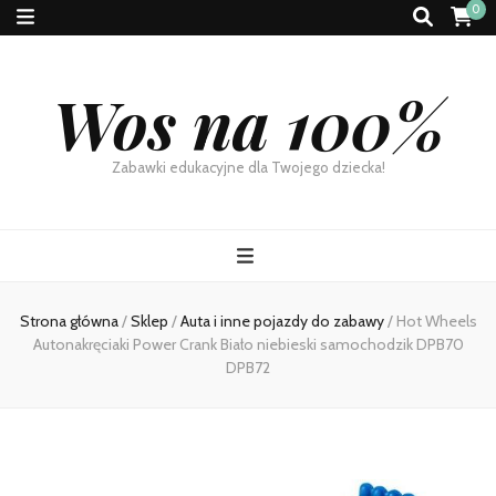
0
Wos na 100%
Zabawki edukacyjne dla Twojego dziecka!
Strona główna
/
Sklep
/
Auta i inne pojazdy do zabawy
/
Hot Wheels
Autonakręciaki Power Crank Biało niebieski samochodzik DPB70
DPB72