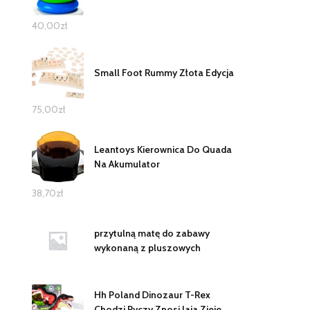
40,00
zł
Small Foot Rummy Złota Edycja
75,00
zł
Leantoys Kierownica Do Quada
Na Akumulator
38,70
zł
przytulną matę do zabawy
wykonaną z pluszowych
Hh Poland Dinozaur T-Rex
Chodzi Ryczy Znosi Jaja Zieje