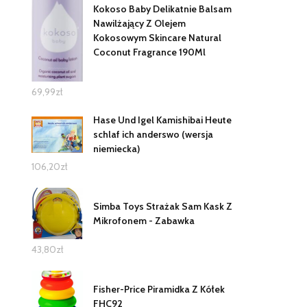
Kokoso Baby Delikatnie Balsam
Nawilżający Z Olejem
Kokosowym Skincare Natural
Coconut Fragrance 190Ml
69,99
zł
Hase Und Igel Kamishibai Heute
schlaf ich anderswo (wersja
niemiecka)
106,20
zł
Simba Toys Strażak Sam Kask Z
Mikrofonem - Zabawka
43,80
zł
Fisher-Price Piramidka Z Kółek
FHC92