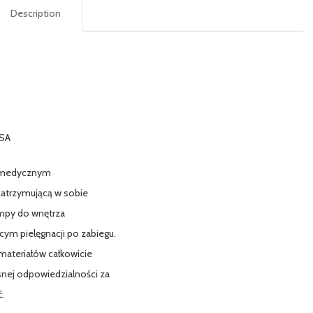
Description
SA
em medycznym
zatrzymującą w sobie
ompy do wnętrza
ym pielęgnacji po zabiegu.
materiałów całkowicie
snej odpowiedzialności za
ć.