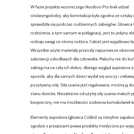
W fazie projektu wzorniczego Nosiboo Pro brali udział
otolaryngolodzy, aby konstrukcja była zgodna ze sztuką i
sprawdziła się podczas codziennych zabiegów. Głowica Co
rozłożenia, a tym samym w pielęgnacji, jest to jedyny 
rodzaju uwagi ze strony rodzica. Całość jest wyjątkowo ł
Wszystkie użyte materiały przeszły najsurowsze obecni
substancji szkodliwych dla człowieka. Maluchy nie do k
zabieg ma na celu ich dobro, dlatego wygląd aspiratora z
sposób, aby dla samych dzieci wydał się uroczy i ciekaw
pozytywną rolę. Siła ssania jest regulowana, można ją
stanu dziecka. Niezależnie od użytej siły ssania maluch j
bezpieczny, nie ma możliwości zrobienia komukolwiek k
Elementy aspiratora (głowica Colibri) są sterylnie zapak
zgodzie z przepisami prawa produkty medyczne po wyjęc