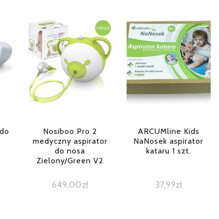
 do
Nosiboo Pro 2
ARCUMline Kids
medyczny aspirator
NaNosek aspirator
do nosa
kataru 1 szt.
Zielony/Green V2
649,00
zł
37,99
zł