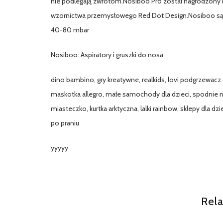
nie podlegają zwrotom.Nosiboo Pro został nagrodzony n
wzornictwa przemysłowego Red Dot Design.Nosiboo są 
40-80 mbar
Nosiboo: Aspiratory i gruszki do nosa
dino bambino, gry kreatywne, realkids, lovi podgrzewac
maskotka allegro, małe samochody dla dzieci, spodnie na
miasteczko, kurtka arktyczna, lalki rainbow, sklepy dla 
po praniu
yyyyy
Rela