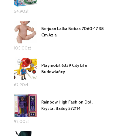
54,90
zł
Berjuan Lalka Bobas 7060-17 38
Cm Azja
105,00
zł
Playmobil 6339 City Life
Budowlańcy
62,90
zł
Rainbow High Fashion Doll
Krystal Bailey 572114
92,00
zł