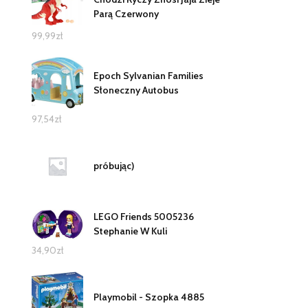
Parą Czerwony
99,99
zł
Epoch Sylvanian Families
Słoneczny Autobus
97,54
zł
próbując)
LEGO Friends 5005236
Stephanie W Kuli
34,90
zł
Playmobil - Szopka 4885