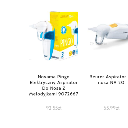
Novama Pingo
Beurer Aspirator
Elektryczny Aspirator
nosa NA 20
Do Nosa Z
Melodyjkami 9072667
92,55
zł
65,99
zł