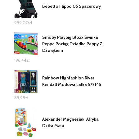
Bebetto Flippo 05 Spacerowy
999,00
zł
Smoby Playbig Bloxx Świnka
Peppa Pociąg Dziadka Peppy Z
Dźwiękiem
196,44
zł
Rainbow Highfashion River
Kendall Modowa Lalka 572145
89,98
zł
Alexander Magnesiaki Afryka
Dzika Mała