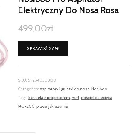
Elektryczny Do Nosa Rosa
499,00
zł
SPRAWDŹ SAM!
SKU:
592b40308130
Categories:
Aspiratory i gruszki do nosa
,
Nosiboo
Tags:
karuzela z projektorem
,
nerf
,
pościel dziecięca
140x200
,
przewijak
,
szumiś