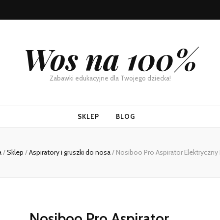
Wos na 100%
Zabawki edukacyjne dla Twojego dziecka!
SKLEP
BLOG
a
/
Sklep
/
Aspiratory i gruszki do nosa
/
Nosiboo Pro Aspirator Elektryczn
Nosiboo Pro Aspirator