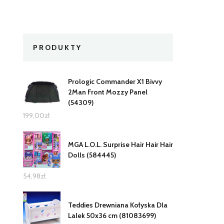
PRODUKTY
Prologic Commander X1 Bivvy
2Man Front Mozzy Panel
(54309)
199,00
zł
MGA L.O.L. Surprise Hair Hair Hair
Dolls (584445)
54,98
zł
Teddies Drewniana Kołyska Dla
Lalek 50x36 cm (81083699)