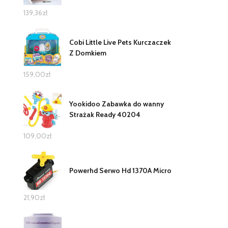
139,36
zł
Cobi Little Live Pets Kurczaczek
Z Domkiem
159,00
zł
Yookidoo Zabawka do wanny
Strażak Ready 40204
109,00
zł
Powerhd Serwo Hd 1370A Micro
21,90
zł