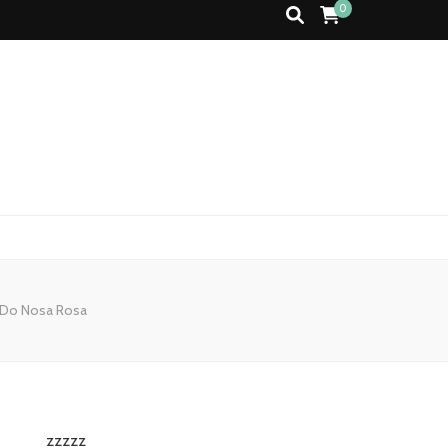
0
y Do Nosa Rosa
zzzzz