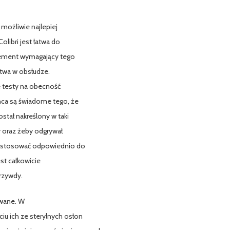
 możliwie najlepiej
libri jest łatwa do
element wymagający tego
atwa w obsłudze.
e testy na obecność
ońca są świadome tego, że
ostał nakreślony w taki
y oraz żeby odgrywał
 dostosować odpowiednio do
est całkowicie
rzywdy.
owane. W
iu ich ze sterylnych osłon