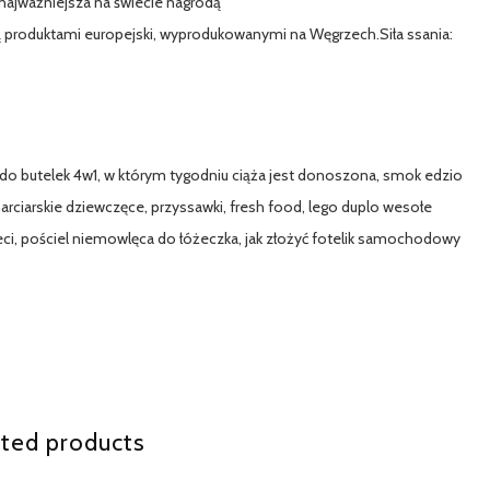
ajważniejsza na świecie nagrodą
produktami europejski, wyprodukowanymi na Węgrzech.Siła ssania:
z do butelek 4w1, w którym tygodniu ciąża jest donoszona, smok edzio
rciarskie dziewczęce, przyssawki, fresh food, lego duplo wesołe
dzieci, pościel niemowlęca do łóżeczka, jak złożyć fotelik samochodowy
ted products