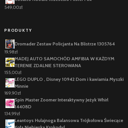
549,00
zł
PRODUKTY
Dromader Zestaw Policjanta Na Blistrze 1305764
19,98
zł
MADEJ AUTO SAMOCHÓD AMFIBIA W KAŻDYM
TERENIE ZDALNIE STEROWANA
155,00
zł
LEGO DUPLO , Disney 10942 Dom i kawiarnia Myszki
Minnie
169,90
zł
Spin Master Zoomer Interaktywny Jeżyk Whirl
14408D
134,99
zł
Leantoys Hulajnoga Balansowa Trójkołowa Świecące
Koła Niebieska Krokodyl