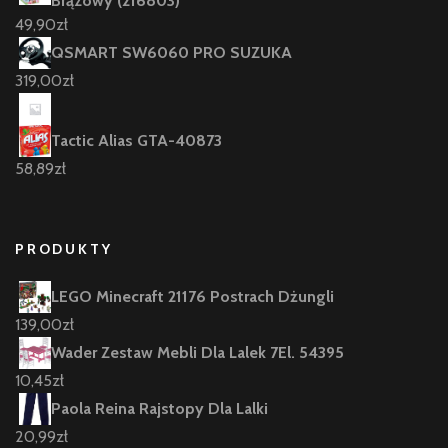
Brązowy (216803)
49,90
zł
QSMART SW6060 PRO SUZUKA
319,00
zł
Tactic Alias GTA-40873
58,89
zł
PRODUKTY
LEGO Minecraft 21176 Postrach Dżungli
139,00
zł
Wader Zestaw Mebli Dla Lalek 7El. 54395
10,45
zł
Paola Reina Rajstopy Dla Lalki
20,99
zł