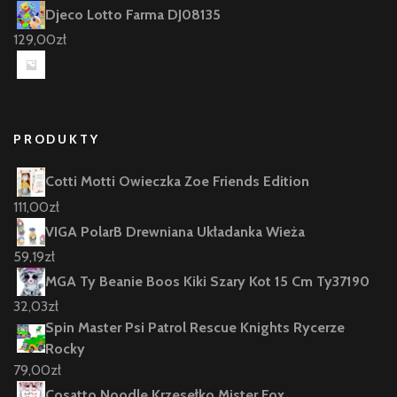
Djeco Lotto Farma DJ08135
129,00
zł
PRODUKTY
Cotti Motti Owieczka Zoe Friends Edition
111,00
zł
VIGA PolarB Drewniana Układanka Wieża
59,19
zł
MGA Ty Beanie Boos Kiki Szary Kot 15 Cm Ty37190
32,03
zł
Spin Master Psi Patrol Rescue Knights Rycerze
Rocky
79,00
zł
Cosatto Noodle Krzesełko Mister Fox