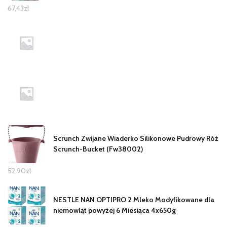
67,43
zł
Scrunch Zwijane Wiaderko Silikonowe Pudrowy Róż
Scrunch-Bucket (Fw38002)
52,90
zł
NESTLE NAN OPTIPRO 2 Mleko Modyfikowane dla
niemowląt powyżej 6 Miesiąca 4x650g