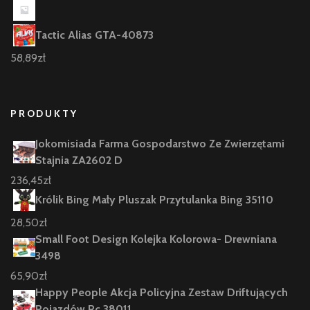
Tactic Alias GTA-40873
58,89
zł
PRODUKTY
Jokomisiada Farma Gospodarstwo Ze Zwierzętami
Stajnia ZA2602 D
236,45
zł
Królik Bing Mały Pluszak Przytulanka Bing 35110
28,50
zł
Small Foot Design Kolejka Kolorowa- Drewniana
3498
65,90
zł
Happy People Akcja Policyjna Zestaw Driftujących
Pojazdów Rc 38011