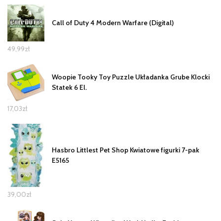
Call of Duty 4 Modern Warfare (Digital)
49,99
zł
Woopie Tooky Toy Puzzle Układanka Grube Klocki
Statek 6 El.
17,03
zł
Hasbro Littlest Pet Shop Kwiatowe figurki 7-pak
E5165
39,00
zł