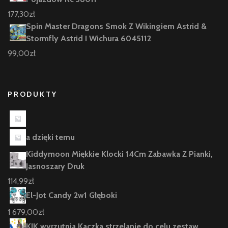
177,30
zł
Spin Master Dragons Smok Z Wikingiem Astrid &
Stormfly Astrid I Wichura 6045112
99,00
zł
PRODUKTY
a dzięki temu
Kiddymoon Miękkie Klocki 14Cm Zabawka Z Pianki,
Jasnoszary Druk
114,99
zł
El-Jot Candy 2w1 Głęboki
1 679,00
zł
KIK wyrzutnia Kaczka strzelanie do celu zestaw