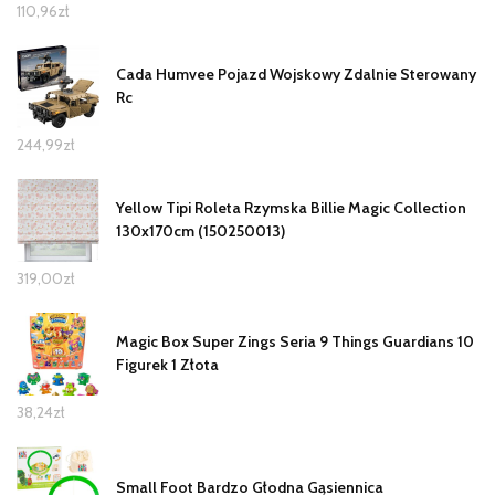
110,96
zł
Cada Humvee Pojazd Wojskowy Zdalnie Sterowany
Rc
244,99
zł
Yellow Tipi Roleta Rzymska Billie Magic Collection
130x170cm (150250013)
319,00
zł
Magic Box Super Zings Seria 9 Things Guardians 10
Figurek 1 Złota
38,24
zł
Small Foot Bardzo Głodna Gąsiennica