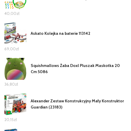
40,00
zł
Askato Kolejka na baterie 113142
69,00
zł
Squishmallows Żaba Doxl Pluszak Maskotka 20
Cm 5086
36,80
zł
Alexander Zestaw Konstrukcyjny Mały Konstruktor
Guardian (23183)
20,15
zł