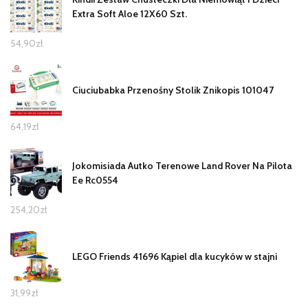
Extra Soft Aloe 12X60 Szt.
54,90
zł
Ciuciubabka Przenośny Stolik Znikopis 101047
64,19
zł
Jokomisiada Autko Terenowe Land Rover Na Pilota
Ee Rc0554
254,20
zł
LEGO Friends 41696 Kąpiel dla kucyków w stajni
31,99
zł