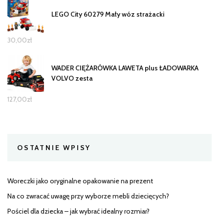
LEGO City 60279 Mały wóz strażacki
30,00
zł
WADER CIĘŻARÓWKA LAWETA plus ŁADOWARKA
VOLVO zesta
127,00
zł
OSTATNIE WPISY
Woreczki jako oryginalne opakowanie na prezent
Na co zwracać uwagę przy wyborze mebli dziecięcych?
Pościel dla dziecka – jak wybrać idealny rozmiar?