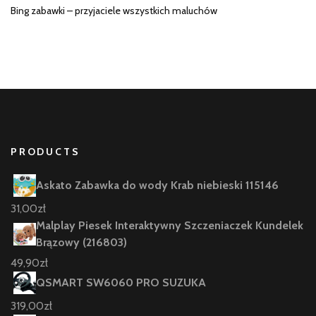
Bing zabawki – przyjaciele wszystkich maluchów
PRODUCTS
Askato Zabawka do wody Krab niebieski 115146
31,00
zł
Malplay Piesek Interaktywny Szczeniaczek Kundelek
Brązowy (216803)
49,90
zł
QSMART SW6060 PRO SUZUKA
319,00
zł