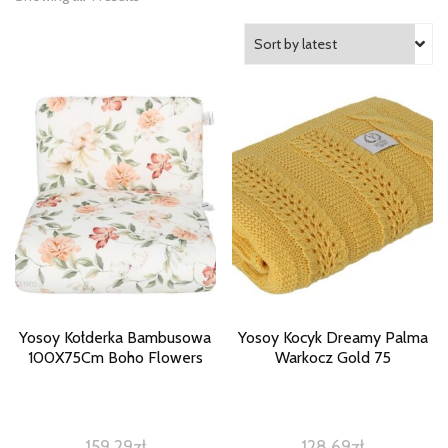
Yosoy Kołderka Bambusowa
Yosoy Kocyk Dreamy Palma
100X75Cm Boho Flowers
Warkocz Gold 75
159,29
zł
128,69
zł