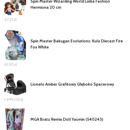
Spin Master Wizarding World Lalka Fashion
Hermiona 20 cm
57,25
zł
Spin Master Bakugan Evolutions: Kula Diecast Fire
Fox White
61,90
zł
Lionelo Amber Grafitowy Głęboko Spacerowy
1 499,00
zł
MGA Bratz Remix Doll Yasmin (540243)