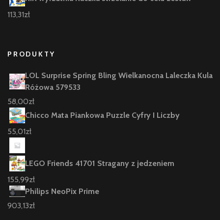
113,31
zł
PRODUKTY
LOL Surprise Spring Bling Wielkanocna Laleczka Kula
Różowa 579533
58,00
zł
Chicco Mata Piankowa Puzzle Cyfry I Liczby
55,01
zł
LEGO Friends 41701 Stragany z jedzeniem
155,99
zł
Philips NeoPix Prime
903,13
zł