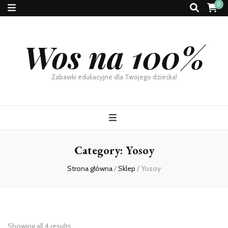
0
Wos na 100%
Zabawki edukacyjne dla Twojego dziecka!
Category:
Yosoy
Strona główna
/
Sklep
/
Yosoy
Showing all 4 results