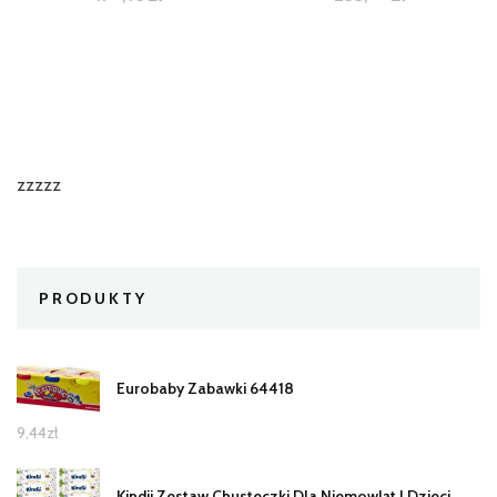
zzzzz
PRODUKTY
Eurobaby Zabawki 64418
9,44
zł
Kindii Zestaw Chusteczki Dla Niemowląt I Dzieci