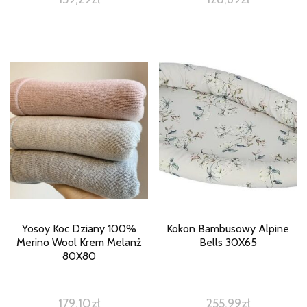
Yosoy Koc Dziany 100%
Kokon Bambusowy Alpine
Merino Wool Krem Melanż
Bells 30X65
80X80
179,10
zł
255,99
zł