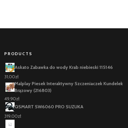
PRODUCTS
Askato Zabawka do wody Krab niebieski 115146
31,00
zł
Malplay Piesek Interaktywny Szczeniaczek Kundelek
Brązowy (216803)
49,90
zł
QSMART SW6060 PRO SUZUKA
319,00
zł