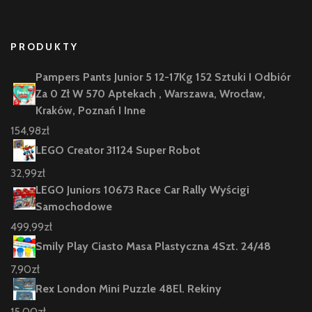
PRODUKTY
Pampers Pants Junior 5 12-17Kg 152 Sztuki I Odbiór
Za 0 Zł W 570 Aptekach , Warszawa, Wrocław,
Kraków, Poznań I Inne
154,98
zł
LEGO Creator 31124 Super Robot
32,99
zł
LEGO Juniors 10673 Race Car Rally Wyścigi
Samochodowe
499,99
zł
Smily Play Ciasto Masa Plastyczna 4Szt. 24/48
7,90
zł
Rex London Mini Puzzle 48El. Rekiny
15,00
zł