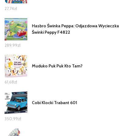
27,74
zł
Hasbro Świnka Peppa: Odjazdowa Wycieczka
Świnki Peppy F4822
289,99
zł
Muduko Puk Puk Kto Tam?
61,68
zł
Cobi Klocki Trabant 601
350,99
zł