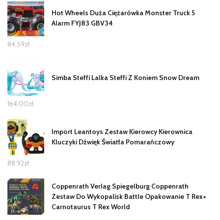
Hot Wheels Duża Ciężarówka Monster Truck 5
Alarm FYJ83 GBV34
84,59
zł
Simba Steffi Lalka Steffi Z Koniem Snow Dream
164,00
zł
Import Leantoys Zestaw Kierowcy Kierownica
Kluczyki Dźwięk Światła Pomarańczowy
88,92
zł
Coppenrath Verlag Spiegelburg Coppenrath
Zestaw Do Wykopalisk Battle Opakowanie T Rex+
Carnotaurus T Rex World