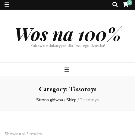
0
Wos na 100%
Zabawki edukacyjne dla Twojego dziecka!
Category:
Tissotoys
Strona główna
/
Sklep
/
Tissotoys
Showing all 3 results