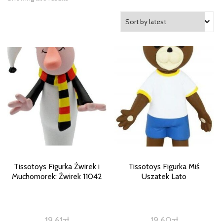
Tissotoys Figurka Żwirek i
Tissotoys Figurka Miś
Muchomorek: Żwirek 11042
Uszatek Lato
19,61
zł
19,60
zł