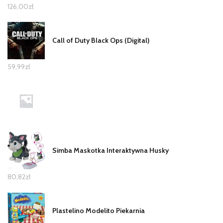
126,00
zł
Call of Duty Black Ops (Digital)
59,99
zł
Simba Maskotka Interaktywna Husky
80,82
zł
Plastelino Modelito Piekarnia