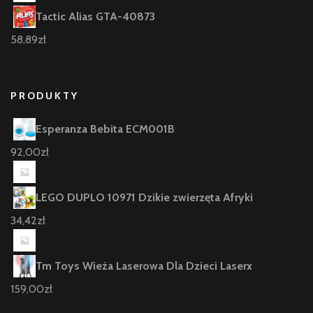
Tactic Alias GTA-40873
58,89
zł
PRODUKTY
Esperanza Bebita ECM001B
92,00
zł
LEGO DUPLO 10971 Dzikie zwierzęta Afryki
34,42
zł
Tm Toys Wieża Laserowa Dla Dzieci Laserx
159,00
zł