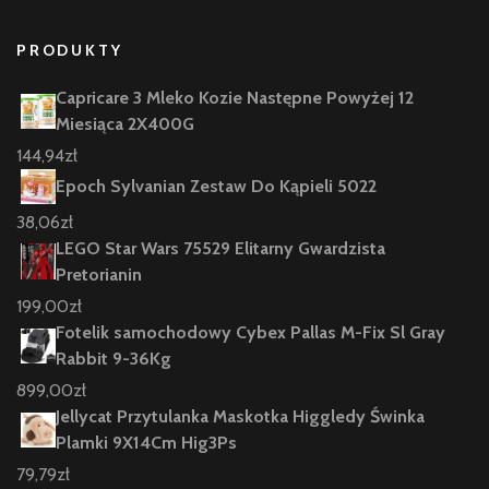
PRODUKTY
Capricare 3 Mleko Kozie Następne Powyżej 12
Miesiąca 2X400G
144,94
zł
Epoch Sylvanian Zestaw Do Kąpieli 5022
38,06
zł
LEGO Star Wars 75529 Elitarny Gwardzista
Pretorianin
199,00
zł
Fotelik samochodowy Cybex Pallas M-Fix Sl Gray
Rabbit 9-36Kg
899,00
zł
Jellycat Przytulanka Maskotka Higgledy Świnka
Plamki 9X14Cm Hig3Ps
79,79
zł