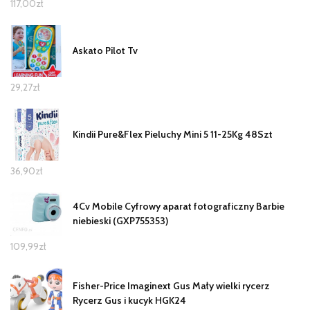
117,00
zł
Askato Pilot Tv
29,27
zł
Kindii Pure&Flex Pieluchy Mini 5 11-25Kg 48Szt
36,90
zł
4Cv Mobile Cyfrowy aparat fotograficzny Barbie
niebieski (GXP755353)
109,99
zł
Fisher-Price Imaginext Gus Mały wielki rycerz
Rycerz Gus i kucyk HGK24