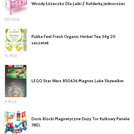
Woody Łóżeczko Dla Lalki Z Kołderką Jednorożec
129,90
zł
Pukka Feel Fresh Organic Herbal Tea 34g 20
saszetek
15,99
zł
LEGO Star Wars 850636 Magnes Luke Skywalker
9,90
zł
Doris Klocki Magnetyczne Duży Tor Kulkowy Panele
78El.