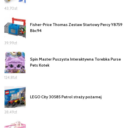
43,70
zł
Fisher-Price Thomas Zestaw Startowy Percy Y8759
Bbc94
39,99
zł
Spin Master Puszysta Interaktywna Torebka Purse
Pets Kotek
124,81
zł
LEGO City 30585 Patrol straży pożarnej
28,49
zł