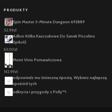
PRODUKTY
Spin Master 5-Minute Dungeon 692889
52,99
zł
Adbor Kółka Kauczukowe Do Sanek Piccolino
Spikol2
63,00
zł
Momi Vivio Pomarańczowa
142,99
zł
odpowiedz mu śmieszną ripostą. Wybierz najlepszą
spośród tych
odkrycia i przygody z Polly™!