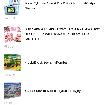
Frahs Cyfrowy Aparat Dla Dzieci Buldog 40 Mpx
Niebiski
134,99
zł
LODZIARNIA KOMPAKTOWY KAMPER ZABAWKOWY
DLA DZIECI Z WIELOMA AKCESORIAMI LT34
LANDTOYS
78,30
zł
Klocki Blocki Myfarm Kombajn
107,68
zł
Sluban 815481 Klocki Pojazd Policyjny
22,00
zł