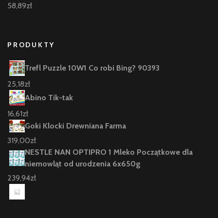
58,89
zł
PRODUKTY
Trefl Puzzle 10W1 Co robi Bing? 90393
25,18
zł
Abino Tik-tak
16,61
zł
Goki Klocki Drewniana Farma
319,00
zł
NESTLE NAN OPTIPRO 1 Mleko Początkowe dla
niemowląt od urodzenia 6x650g
239,94
zł