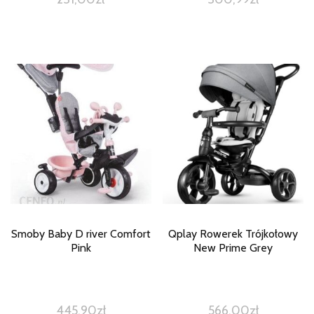
Smoby Baby D river Comfort
Qplay Rowerek Trójkołowy
Pink
New Prime Grey
445,90
zł
566,00
zł