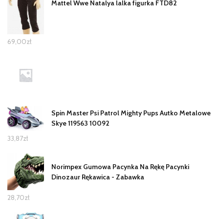
Mattel Wwe Natalya lalka figurka FTD82
69,00
zł
Spin Master Psi Patrol Mighty Pups Autko Metalowe
Skye 119563 10092
33,87
zł
Norimpex Gumowa Pacynka Na Rękę Pacynki
Dinozaur Rękawica - Zabawka
28,70
zł