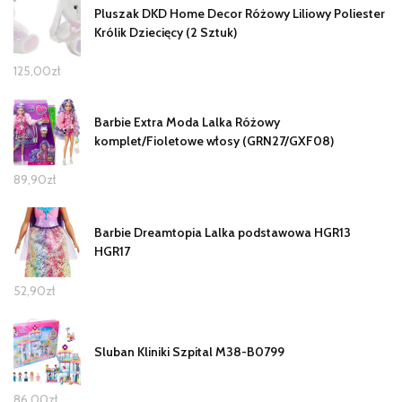
Pluszak DKD Home Decor Różowy Liliowy Poliester
Królik Dziecięcy (2 Sztuk)
125,00
zł
Barbie Extra Moda Lalka Różowy
komplet/Fioletowe włosy (GRN27/GXF08)
89,90
zł
Barbie Dreamtopia Lalka podstawowa HGR13
HGR17
52,90
zł
Sluban Kliniki Szpital M38-B0799
86,00
zł