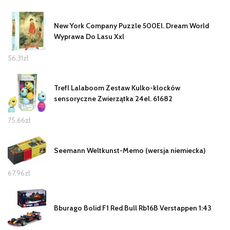
New York Company Puzzle 500El. Dream World
Wyprawa Do Lasu Xxl
56,31
zł
Trefl Lalaboom Zestaw Kulko-klocków
sensoryczne Zwierzątka 24el. 61682
75,66
zł
Seemann Weltkunst-Memo (wersja niemiecka)
67,96
zł
Bburago Bolid F1 Red Bull Rb16B Verstappen 1:43