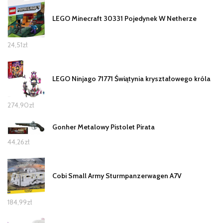
LEGO Minecraft 30331 Pojedynek W Netherze
24,51
zł
LEGO Ninjago 71771 Świątynia kryształowego króla
274,90
zł
Gonher Metalowy Pistolet Pirata
44,26
zł
Cobi Small Army Sturmpanzerwagen A7V
184,99
zł