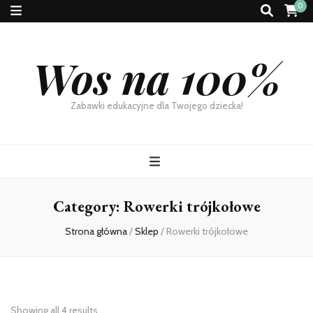
0
Wos na 100%
Zabawki edukacyjne dla Twojego dziecka!
Category:
Rowerki trójkołowe
Strona główna
/
Sklep
/
Rowerki trójkołowe
Showing all 4 results