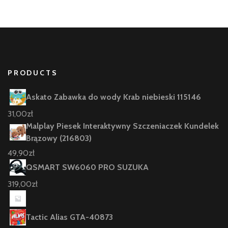
PRODUCTS
Askato Zabawka do wody Krab niebieski 115146
31,00
zł
Malplay Piesek Interaktywny Szczeniaczek Kundelek
Brązowy (216803)
49,90
zł
QSMART SW6060 PRO SUZUKA
319,00
zł
Tactic Alias GTA-40873