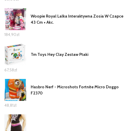
Woopie Royal Lalka Interaktywna Zosia W Czapce
43 Cm + Akc.
184,90
zł
Tm Toys Hey Clay Zestaw Ptaki
67,58
zł
Hasbro Nerf - Microshots Fortnite Micro Doggo
F2370
48,81
zł