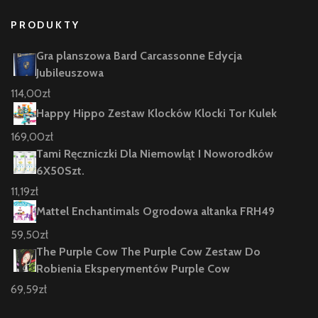
PRODUKTY
Gra planszowa Bard Carcassonne Edycja
Jubileuszowa
114,00
zł
Happy Hippo Zestaw Klocków Klocki Tor Kulek
169,00
zł
Tami Ręczniczki Dla Niemowląt I Noworodków
6X50Szt.
11,19
zł
Mattel Enchantimals Ogrodowa altanka FRH49
59,50
zł
The Purple Cow The Purple Cow Zestaw Do
Robienia Eksperymentów Purple Cow
69,59
zł