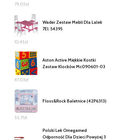
79,05
zł
Wader Zestaw Mebli Dla Lalek
7El. 54395
10,45
zł
Aston Active Miękkie Kostki
Zestaw Klocków Mc090601-03
47,03
zł
Floss&Rock Baletnice (42P6313)
55,71
zł
Polski Lek Omegamed
Odporność Dla Dzieci Powyżej 3