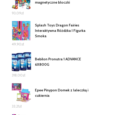
magnetyczne bloczki
93,09
zł
Splash Toys Dragon Fairies
Interaktywna Różdżka I Figurka
Smoka
49,90
zł
Bebilon Pronutra 1 ADVANCE
6X800G
318,00
zł
Epee Pinypon Domek z laleczką i
cukiernia
33,21
zł