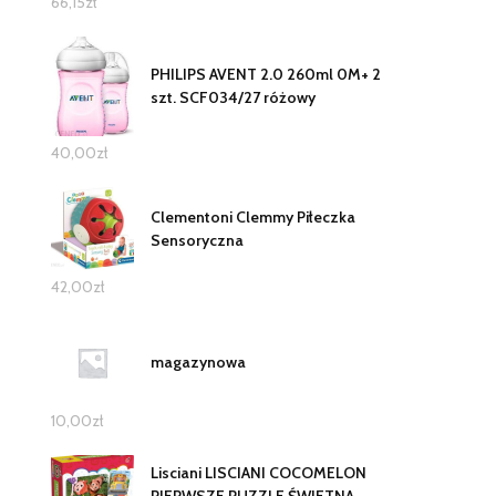
66,15
zł
PHILIPS AVENT 2.0 260ml 0M+ 2
szt. SCF034/27 różowy
40,00
zł
Clementoni Clemmy Piłeczka
Sensoryczna
42,00
zł
magazynowa
10,00
zł
Lisciani LISCIANI COCOMELON