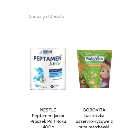
Showing all 2 results
NESTLE
BOBOVITA
Peptamen Junior
ciasteczka
Proszek Po 1 Roku
pszenno-ryżowe z
400g
nutą marchewki,