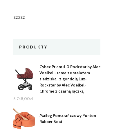
zzzzz
PRODUKTY
Cybex Priam 4.0 Rockstar by Alec
Voelkel - rama ze stelażem
siedziska i z gondolą Lux-
Rockstar by Alec Voelkel-
Chrome z czarną rączką
6 748,00
zł
Maileg Pomarańczowy Ponton
Rubber Boat