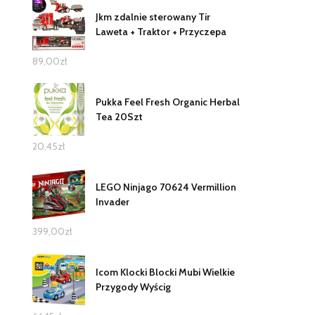
Jkm zdalnie sterowany Tir
Laweta + Traktor + Przyczepa
89,00
zł
Pukka Feel Fresh Organic Herbal
Tea 20Szt
20,45
zł
LEGO Ninjago 70624 Vermillion
Invader
399,00
zł
Icom Klocki Blocki Mubi Wielkie
Przygody Wyścig