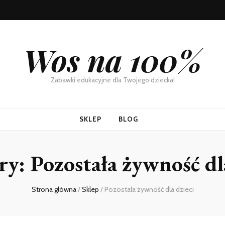
Wos na 100%
Zabawki edukacyjne dla Twojego dziecka!
SKLEP
BLOG
ry:
Pozostała żywność dl
Strona główna
/
Sklep
/
Pozostała żywność dla dzieci