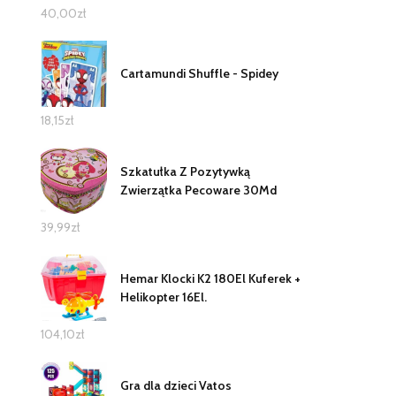
40,00
zł
Cartamundi Shuffle - Spidey
18,15
zł
Szkatułka Z Pozytywką
Zwierzątka Pecoware 30Md
39,99
zł
Hemar Klocki K2 180El Kuferek +
Helikopter 16El.
104,10
zł
Gra dla dzieci Vatos