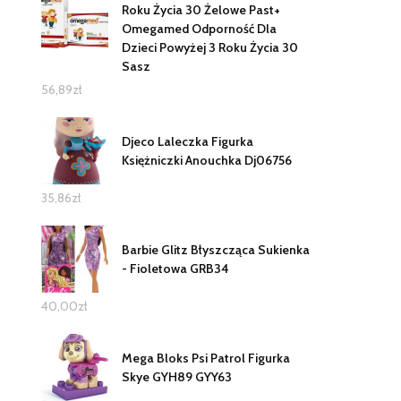
Roku Życia 30 Żelowe Past+
Omegamed Odporność Dla
Dzieci Powyżej 3 Roku Życia 30
Sasz
56,89
zł
Djeco Laleczka Figurka
Księżniczki Anouchka Dj06756
35,86
zł
Barbie Glitz Błyszcząca Sukienka
- Fioletowa GRB34
40,00
zł
Mega Bloks Psi Patrol Figurka
Skye GYH89 GYY63