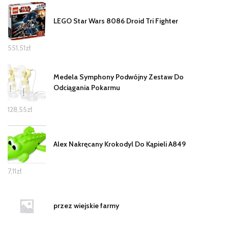
LEGO Star Wars 8086 Droid Tri Fighter
551,51
zł
Medela Symphony Podwójny Zestaw Do
Odciągania Pokarmu
128,55
zł
Alex Nakręcany Krokodyl Do Kąpieli A849
7,11
zł
przez wiejskie farmy