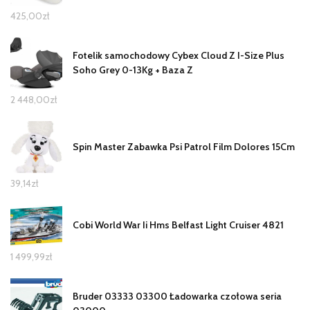
425,00
zł
Fotelik samochodowy Cybex Cloud Z I-Size Plus
Soho Grey 0-13Kg + Baza Z
2 448,00
zł
Spin Master Zabawka Psi Patrol Film Dolores 15Cm
39,14
zł
Cobi World War Ii Hms Belfast Light Cruiser 4821
1 499,99
zł
Bruder 03333 03300 Ładowarka czołowa seria