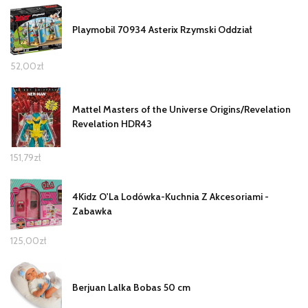
Playmobil 70934 Asterix Rzymski Oddział
52,00
zł
Mattel Masters of the Universe Origins/Revelation
Revelation HDR43
151,79
zł
4Kidz O'La Lodówka-Kuchnia Z Akcesoriami -
Zabawka
125,00
zł
Berjuan Lalka Bobas 50 cm