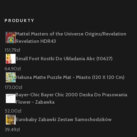
PRODUKTY
Mattel Masters of the Universe Origins/Revelation
Revelation HDR43
151,79
zł
Small Foot Kostki Do Układania Abc (10627)
64,90
zł
Hakuna Matte Puzzle Mat - Miasto (120 X 120 Cm)
173,00
zł
Bayer-Chic Bayer Chic 2000 Deska Do Prasowania
Flower - Zabawka
52,00
zł
Eurobaby Zabawki Zestaw Samochodzików
39,49
zł