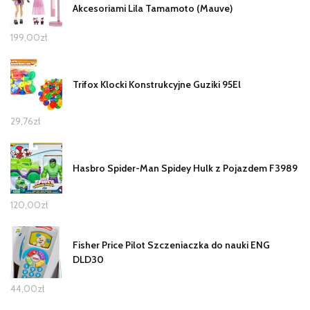
Akcesoriami Lila Tamamoto (Mauve)
199,00
zł
Trifox Klocki Konstrukcyjne Guziki 95El
29,76
zł
Hasbro Spider-Man Spidey Hulk z Pojazdem F3989
120,00
zł
Fisher Price Pilot Szczeniaczka do nauki ENG
DLD30
44,00
zł