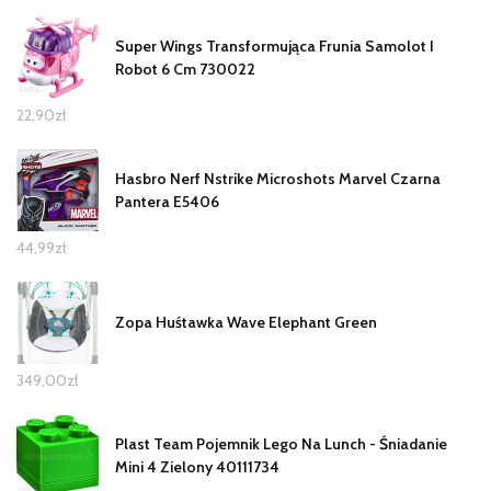
Super Wings Transformująca Frunia Samolot I
Robot 6 Cm 730022
22,90
zł
Hasbro Nerf Nstrike Microshots Marvel Czarna
Pantera E5406
44,99
zł
Zopa Huśtawka Wave Elephant Green
349,00
zł
Plast Team Pojemnik Lego Na Lunch - Śniadanie
Mini 4 Zielony 40111734