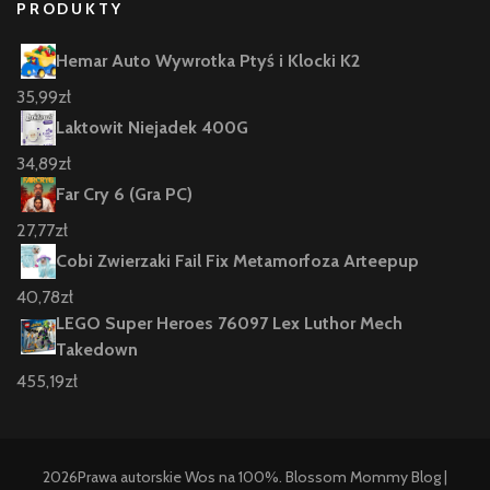
PRODUKTY
Hemar Auto Wywrotka Ptyś i Klocki K2
35,99
zł
Laktowit Niejadek 400G
34,89
zł
Far Cry 6 (Gra PC)
27,77
zł
Cobi Zwierzaki Fail Fix Metamorfoza Arteepup
40,78
zł
LEGO Super Heroes 76097 Lex Luthor Mech
Takedown
455,19
zł
2026Prawa autorskie
Wos na 100%
.
Blossom Mommy Blog |