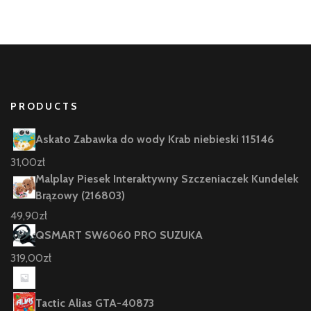
PRODUCTS
Askato Zabawka do wody Krab niebieski 115146
31,00
zł
Malplay Piesek Interaktywny Szczeniaczek Kundelek
Brązowy (216803)
49,90
zł
QSMART SW6060 PRO SUZUKA
319,00
zł
Tactic Alias GTA-40873