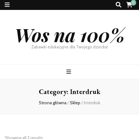
0
Wos na 100%
Zabawki edukacyjne dla Twojego dziecka!
Category:
Interdruk
Strona główna
/
Sklep
/
Interdruk
Showing all 2 results