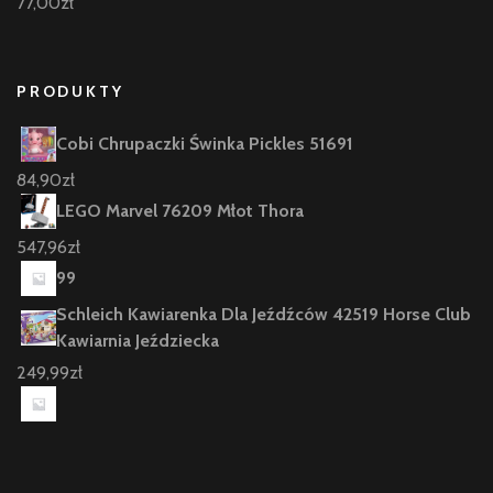
77,00
zł
PRODUKTY
Cobi Chrupaczki Świnka Pickles 51691
84,90
zł
LEGO Marvel 76209 Młot Thora
547,96
zł
99
Schleich Kawiarenka Dla Jeźdźców 42519 Horse Club
Kawiarnia Jeździecka
249,99
zł