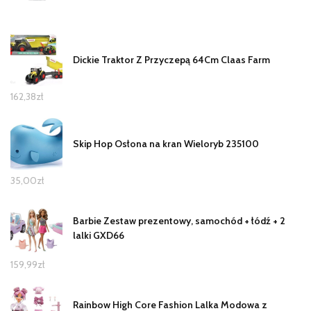
Dickie Traktor Z Przyczepą 64Cm Claas Farm
162,38
zł
Skip Hop Osłona na kran Wieloryb 235100
35,00
zł
Barbie Zestaw prezentowy, samochód + łódź + 2
lalki GXD66
159,99
zł
Rainbow High Core Fashion Lalka Modowa z