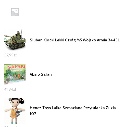
Sluban Klocki Lekki Czołg M5 Wojsko Armia 344El.
57,99
zł
Abino Safari
41,84
zł
Hencz Toys Lalka Szmaciana Przytulanka Zuzia
107