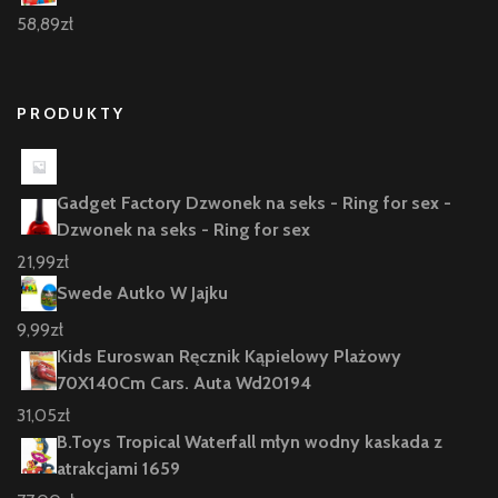
58,89
zł
PRODUKTY
Gadget Factory Dzwonek na seks - Ring for sex -
Dzwonek na seks - Ring for sex
21,99
zł
Swede Autko W Jajku
9,99
zł
Kids Euroswan Ręcznik Kąpielowy Plażowy
70X140Cm Cars. Auta Wd20194
31,05
zł
B.Toys Tropical Waterfall młyn wodny kaskada z
atrakcjami 1659