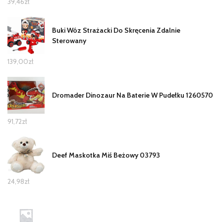
39,46
zł
Buki Wóz Strażacki Do Skręcenia Zdalnie
Sterowany
139,00
zł
Dromader Dinozaur Na Baterie W Pudełku 1260570
91,72
zł
Deef Maskotka Miś Beżowy 03793
24,98
zł