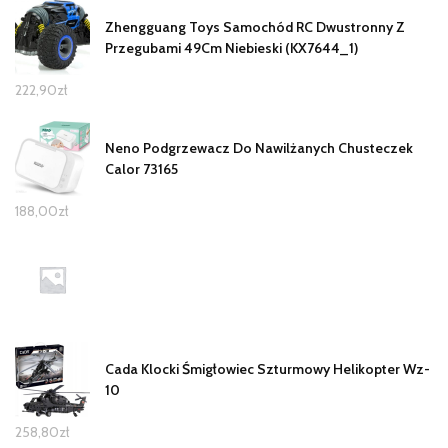
Zhengguang Toys Samochód RC Dwustronny Z
Przegubami 49Cm Niebieski (KX7644_1)
222,90
zł
Neno Podgrzewacz Do Nawilżanych Chusteczek
Calor 73165
188,00
zł
Cada Klocki Śmigłowiec Szturmowy Helikopter Wz-
10
258,80
zł