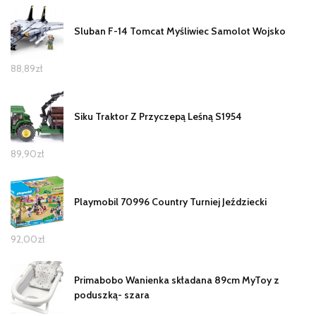
Sluban F-14 Tomcat Myśliwiec Samolot Wojsko
88,89
zł
Siku Traktor Z Przyczepą Leśną S1954
89,90
zł
Playmobil 70996 Country Turniej Jeździecki
92,00
zł
Primabobo Wanienka składana 89cm MyToy z
poduszką- szara