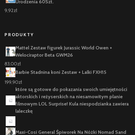
Urodzenia 60Szt.
9,92
zł
PRODUKTY
Mattel Zestaw figurek Jurassic World Owen +
Welociraptor Beta GWM26
83,00
zł
Barbie Stadnina koni Zestaw + Lalki FXH15
199,90
zł
które są gotowe do pokazania swoich umiejętności
aktorskich i reżyserskich na niesamowitym planie
filmowym LOL Surprise! Kula niespodzianka zawiera
laleczkę
Maxi-Cosi General Śpiworek Na Nóżki Nomad Sand