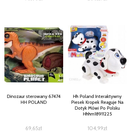
Dinozaur sterowany 67474
Hh Poland Interaktywny
HH POLAND
Piesek Kropek Reaguje Na
Dotyk Mówi Po Polsku
Hhhm18911225
69,65
zł
104,99
zł