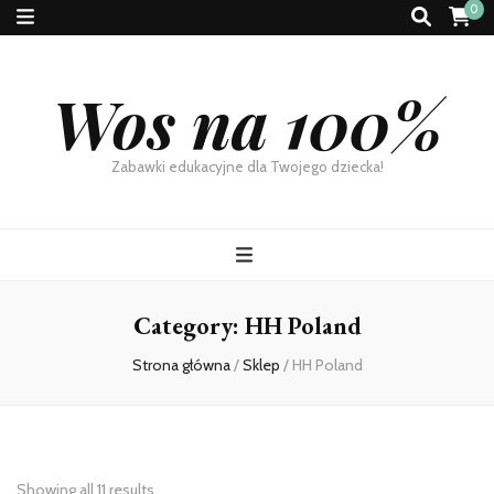
0
Wos na 100%
Zabawki edukacyjne dla Twojego dziecka!
Category:
HH Poland
Strona główna
/
Sklep
/
HH Poland
Showing all 11 results