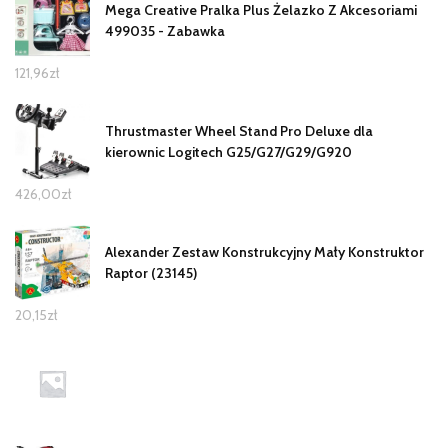
Mega Creative Pralka Plus Żelazko Z Akcesoriami
499035 - Zabawka
121,96
zł
Thrustmaster Wheel Stand Pro Deluxe dla
kierownic Logitech G25/G27/G29/G920
426,00
zł
Alexander Zestaw Konstrukcyjny Mały Konstruktor
Raptor (23145)
20,15
zł