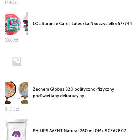
17,40
zł
LOL Surprise Cares Laleczka Nauczycielka 577744
33,69
zł
Zachem Globus 320 polityczno-fizyczny
podświetlany dekoracyjny
81,00
zł
PHILIPS AVENT Natural 260 ml 0M+ SCF628/17