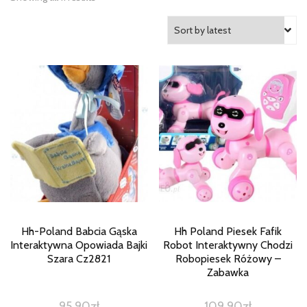
Hh-Poland Babcia Gąska
Hh Poland Piesek Fafik
Interaktywna Opowiada Bajki
Robot Interaktywny Chodzi
Szara Cz2821
Robopiesek Różowy –
Zabawka
95,90
zł
109,90
zł