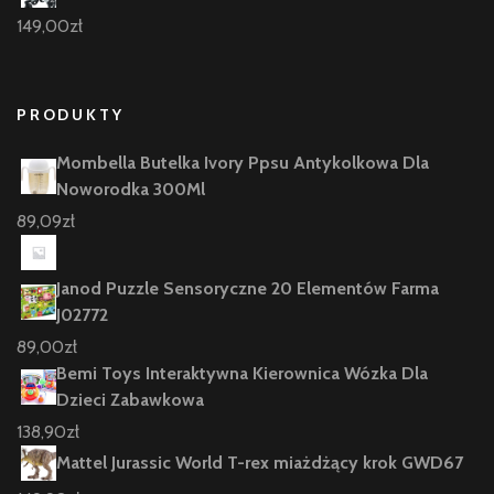
149,00
zł
PRODUKTY
Mombella Butelka Ivory Ppsu Antykolkowa Dla
Noworodka 300Ml
89,09
zł
Janod Puzzle Sensoryczne 20 Elementów Farma
J02772
89,00
zł
Bemi Toys Interaktywna Kierownica Wózka Dla
Dzieci Zabawkowa
138,90
zł
Mattel Jurassic World T-rex miażdżący krok GWD67