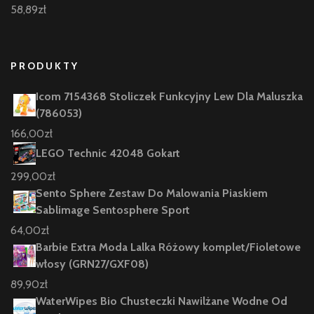
58,89
zł
PRODUKTY
Icom 7154368 Stoliczek Funkcyjny Lew Dla Maluszka
(786053)
166,00
zł
LEGO Technic 42048 Gokart
299,00
zł
Sento Sphere Zestaw Do Malowania Piaskiem
Sablimage Sentosphere Sport
64,00
zł
Barbie Extra Moda Lalka Różowy komplet/Fioletowe
włosy (GRN27/GXF08)
89,90
zł
WaterWipes Bio Chusteczki Nawilżane Wodne Od