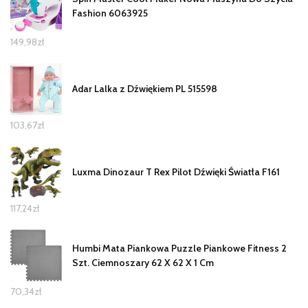
Fashion 6063925
149,98
zł
Adar Lalka z Dźwiękiem PL 515598
103,67
zł
Luxma Dinozaur T Rex Pilot Dźwięki Światła F161
117,24
zł
Humbi Mata Piankowa Puzzle Piankowe Fitness 2
Szt. Ciemnoszary 62 X 62 X 1 Cm
70,34
zł