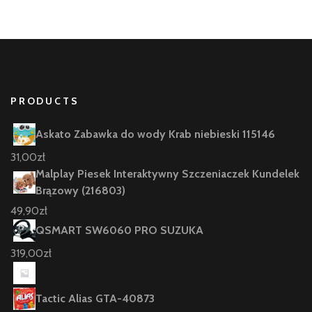
PRODUCTS
Askato Zabawka do wody Krab niebieski 115146
31,00
zł
Malplay Piesek Interaktywny Szczeniaczek Kundelek
Brązowy (216803)
49,90
zł
QSMART SW6060 PRO SUZUKA
319,00
zł
Tactic Alias GTA-40873