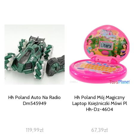
Hh Poland Auto Na Radio
Hh Poland Mój Magiczny
Dm545949
Laptop Księżniczki Mówi Pl
Hh-Dz-4604
119,99
zł
67,39
zł