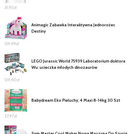
31,95
zł
Animagic Zabawka Interaktywna Jednorożec
Destiny
129,99
zł
LEGO Jurassic World 75939 Laboratorium doktora
Wu: ucieczka młodych dinozaurów
129,90
zł
Babydream Eko Pieluchy, 4 Maxi 8-14kg 30 Szt
27,97
zł
Spin Master Cool Maker Nowa Maszyna Do Szycia