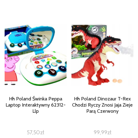
Hh Poland Świnka Peppa
Hh Poland Dinozaur T-Rex
Laptop Interaktywny 62312-
Chodzi Ryczy Znosi Jaja Zieje
Llp
Parą Czerwony
57,50
zł
99,99
zł