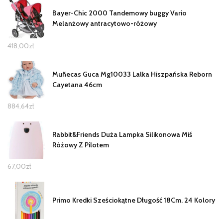
Bayer-Chic 2000 Tandemowy buggy Vario
Melanżowy antracytowo-różowy
418,00
zł
Muñecas Guca Mg10033 Lalka Hiszpańska Reborn
Cayetana 46cm
884,64
zł
Rabbit&Friends Duża Lampka Silikonowa Miś
Różowy Z Pilotem
67,00
zł
Primo Kredki Sześciokątne Długość 18Cm. 24 Kolory