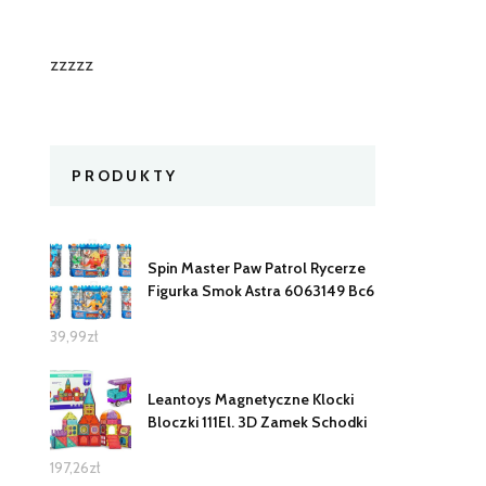
zzzzz
PRODUKTY
Spin Master Paw Patrol Rycerze
Figurka Smok Astra 6063149 Bc6
39,99
zł
Leantoys Magnetyczne Klocki
Bloczki 111El. 3D Zamek Schodki
197,26
zł