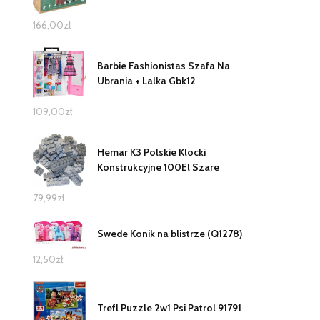
166,00
zł
Barbie Fashionistas Szafa Na
Ubrania + Lalka Gbk12
109,00
zł
Hemar K3 Polskie Klocki
Konstrukcyjne 100El Szare
79,99
zł
Swede Konik na blistrze (Q1278)
12,50
zł
Trefl Puzzle 2w1 Psi Patrol 91791