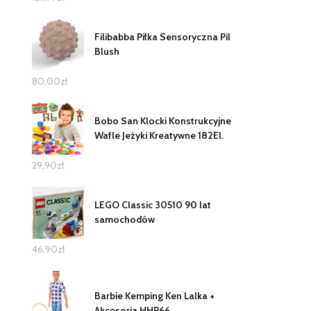
Filibabba Piłka Sensoryczna Pil
Blush
80,00
zł
Bobo San Klocki Konstrukcyjne
Wafle Jeżyki Kreatywne 182El.
29,90
zł
LEGO Classic 30510 90 lat
samochodów
46,90
zł
Barbie Kemping Ken Lalka +
Akcesoria HHR66