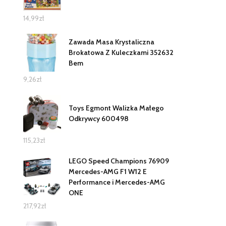
14,99
zł
Zawada Masa Krystaliczna
Brokatowa Z Kuleczkami 352632
Bem
9,26
zł
Toys Egmont Walizka Małego
Odkrywcy 600498
115,23
zł
LEGO Speed Champions 76909
Mercedes-AMG F1 W12 E
Performance i Mercedes-AMG
ONE
217,92
zł