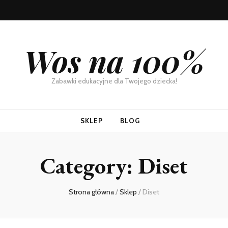
Wos na 100%
Zabawki edukacyjne dla Twojego dziecka!
SKLEP
BLOG
Category:
Diset
Strona główna
/
Sklep
/
Diset