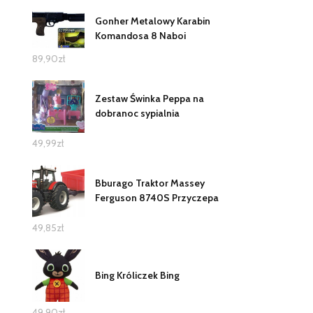
Gonher Metalowy Karabin
Komandosa 8 Naboi
89,90
zł
Zestaw Świnka Peppa na
dobranoc sypialnia
49,99
zł
Bburago Traktor Massey
Ferguson 8740S Przyczepa
49,85
zł
Bing Króliczek Bing
49,90
zł