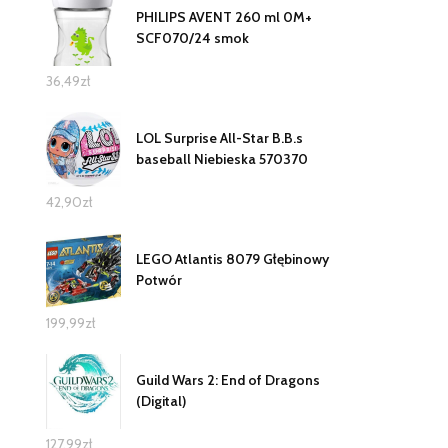
PHILIPS AVENT 260 ml 0M+
SCF070/24 smok
36,49
zł
LOL Surprise All-Star B.B.s
baseball Niebieska 570370
42,90
zł
LEGO Atlantis 8079 Głębinowy
Potwór
199,99
zł
Guild Wars 2: End of Dragons
(Digital)
127,99
zł