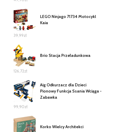
LEGO Ninjago 71734 Motocykl
Kaia
39,99
zł
Brio Stacja Przeładunkowa
126,72
zł
Aig Odkurzacz dla Dzieci
Pionowy Funkcja Ssania Wciąga -
Zabawka
99,90
zł
Korko Wielcy Architekci