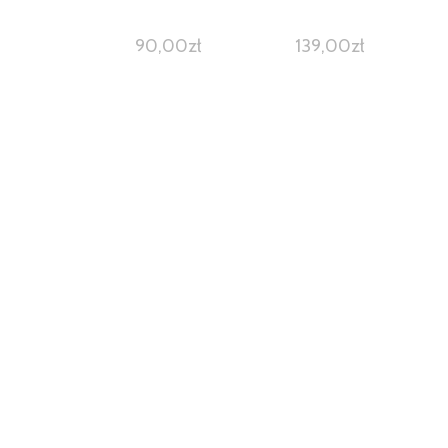
90,00
zł
139,00
zł