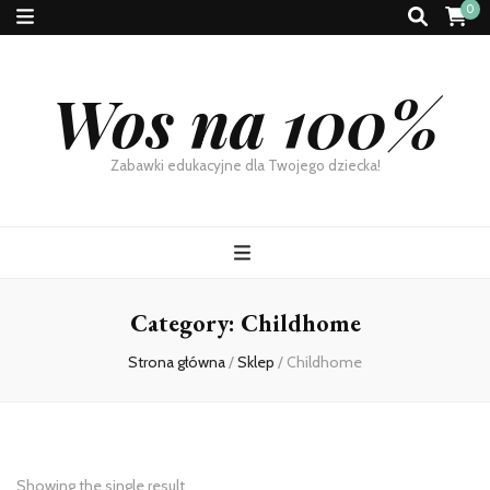
0
Wos na 100%
Zabawki edukacyjne dla Twojego dziecka!
Category:
Childhome
Strona główna
/
Sklep
/
Childhome
Showing the single result