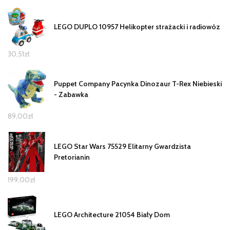
LEGO DUPLO 10957 Helikopter strażacki i radiowóz
30,51
zł
Puppet Company Pacynka Dinozaur T-Rex Niebieski
- Zabawka
89,00
zł
LEGO Star Wars 75529 Elitarny Gwardzista
Pretorianin
199,00
zł
LEGO Architecture 21054 Biały Dom