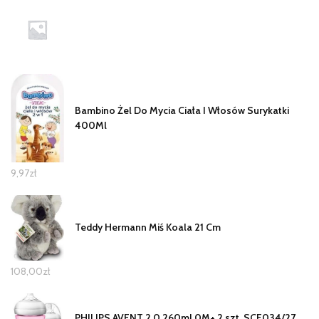
Bambino Żel Do Mycia Ciała I Włosów Surykatki
400Ml
9,97
zł
Teddy Hermann Miś Koala 21 Cm
108,00
zł
PHILIPS AVENT 2.0 260ml 0M+ 2 szt. SCF034/27