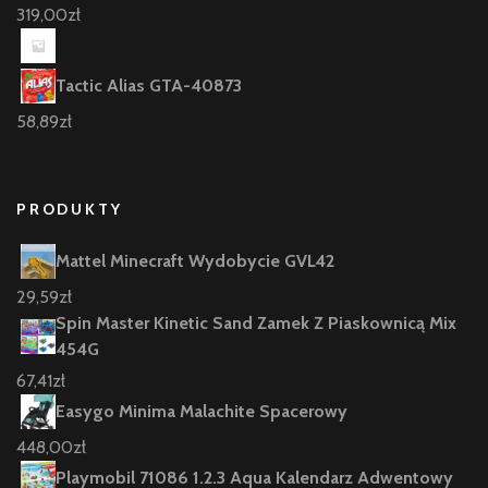
319,00
zł
Tactic Alias GTA-40873
58,89
zł
PRODUKTY
Mattel Minecraft Wydobycie GVL42
29,59
zł
Spin Master Kinetic Sand Zamek Z Piaskownicą Mix
454G
67,41
zł
Easygo Minima Malachite Spacerowy
448,00
zł
Playmobil 71086 1.2.3 Aqua Kalendarz Adwentowy