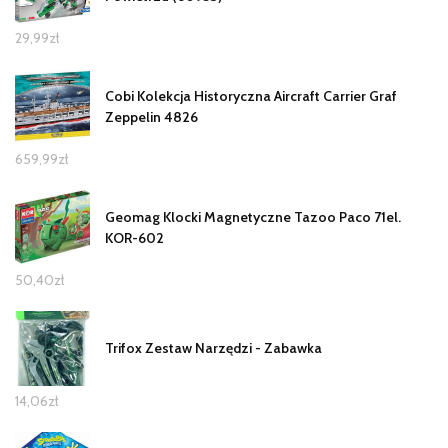
29,99
zł
Cobi Kolekcja Historyczna Aircraft Carrier Graf
Zeppelin 4826
659,99
zł
Geomag Klocki Magnetyczne Tazoo Paco 71el.
KOR-602
50,40
zł
Trifox Zestaw Narzędzi - Zabawka
14,06
zł