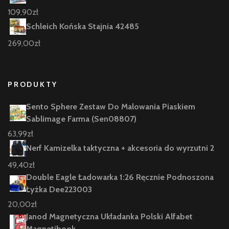
109,90
zł
Schleich Końska Stajnia 42485
269,00
zł
PRODUKTY
Sento Sphere Zestaw Do Malowania Piaskiem
Sablimage Farma (Sen08807)
63,99
zł
Nerf Kamizelka taktyczna + akcesoria do wyrzutni 2
49,40
zł
Double Eagle Ładowarka 1:26 Ręcznie Podnoszona
Łyżka Dee223003
20,00
zł
Janod Magnetyczna Układanka Polski Alfabet
Magnetibook