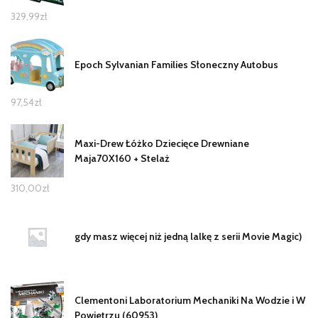
329,99
zł
Epoch Sylvanian Families Słoneczny Autobus
97,54
zł
Maxi-Drew Łóżko Dziecięce Drewniane
Maja70X160 + Stelaż
310,00
zł
gdy masz więcej niż jedną lalkę z serii Movie Magic)
Clementoni Laboratorium Mechaniki Na Wodzie i W
Powietrzu (60953)