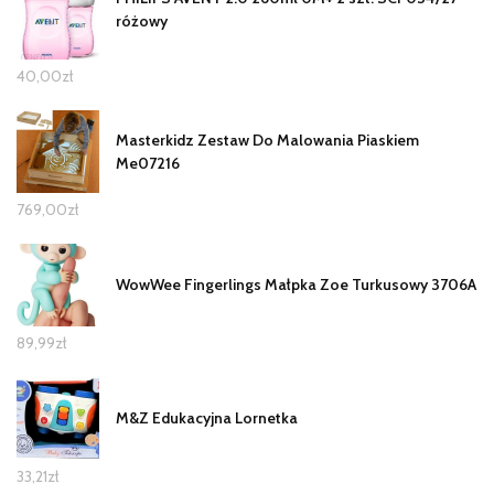
różowy
40,00
zł
Masterkidz Zestaw Do Malowania Piaskiem
Me07216
769,00
zł
WowWee Fingerlings Małpka Zoe Turkusowy 3706A
89,99
zł
M&Z Edukacyjna Lornetka
33,21
zł