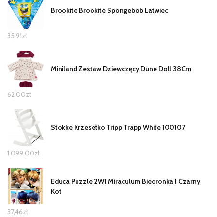
Brookite Brookite Spongebob Latwiec
35,91
zł
Miniland Zestaw Dziewczęcy Dune Doll 38Cm
62,00
zł
Stokke Krzesełko Tripp Trapp White 100107
1 099,00
zł
Educa Puzzle 2W1 Miraculum Biedronka I Czarny
Kot
37,46
zł