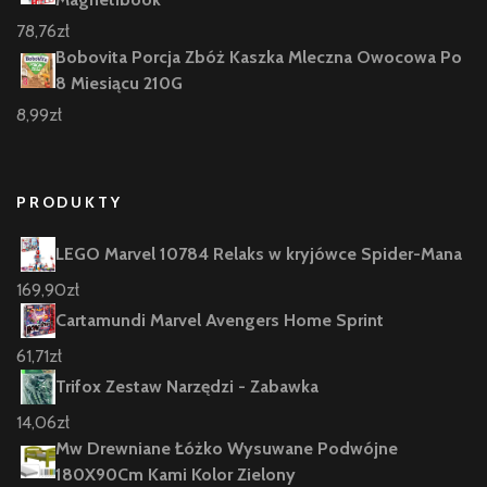
78,76
zł
Bobovita Porcja Zbóż Kaszka Mleczna Owocowa Po
8 Miesiącu 210G
8,99
zł
PRODUKTY
LEGO Marvel 10784 Relaks w kryjówce Spider-Mana
169,90
zł
Cartamundi Marvel Avengers Home Sprint
61,71
zł
Trifox Zestaw Narzędzi - Zabawka
14,06
zł
Mw Drewniane Łóżko Wysuwane Podwójne
180X90Cm Kami Kolor Zielony