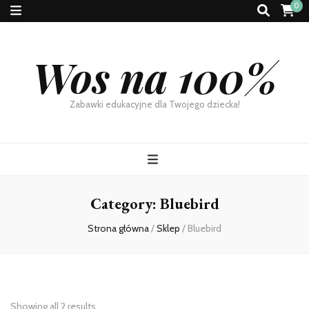
0
Wos na 100%
Zabawki edukacyjne dla Twojego dziecka!
Category:
Bluebird
Strona główna
/
Sklep
/
Bluebird
Showing all 2 results