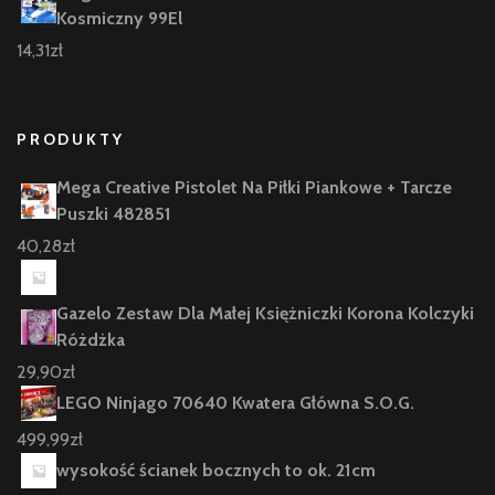
Kosmiczny 99El
14,31
zł
PRODUKTY
Mega Creative Pistolet Na Piłki Piankowe + Tarcze
Puszki 482851
40,28
zł
Gazelo Zestaw Dla Małej Księżniczki Korona Kolczyki
Różdżka
29,90
zł
LEGO Ninjago 70640 Kwatera Główna S.O.G.
499,99
zł
wysokość ścianek bocznych to ok. 21cm