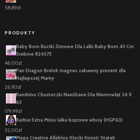
58,89
zł
PRODUKTY
Baby Born Buciki Zimowe Dla Lalki Baby Born 43 Cm
Srebrne 824573
46,00
zł
Pan Dragon Brelok magnes zabawny prezent dla
Najlepszej Mamy
26,90
zł
Bambino Chusteczki Nawilżane Dla Niemowląt 24 X
63
179,99
zł
Barbie Extra Minis lalka brązowe włosy (HGP63)
52,00
zł
Mega Creative Alleblox Klocki Konstr Statek