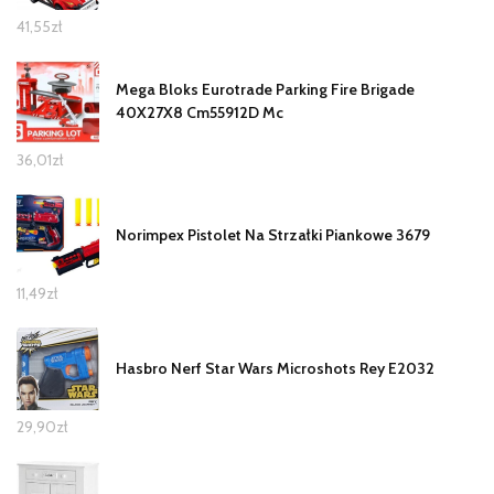
41,55
zł
Mega Bloks Eurotrade Parking Fire Brigade
40X27X8 Cm55912D Mc
36,01
zł
Norimpex Pistolet Na Strzałki Piankowe 3679
11,49
zł
Hasbro Nerf Star Wars Microshots Rey E2032
29,90
zł