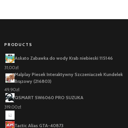
PRODUCTS
Askato Zabawka do wody Krab niebieski 115146
31,00
zł
Malplay Piesek Interaktywny Szczeniaczek Kundelek
Brązowy (216803)
49,90
zł
QSMART SW6060 PRO SUZUKA
319,00
zł
Tactic Alias GTA-40873