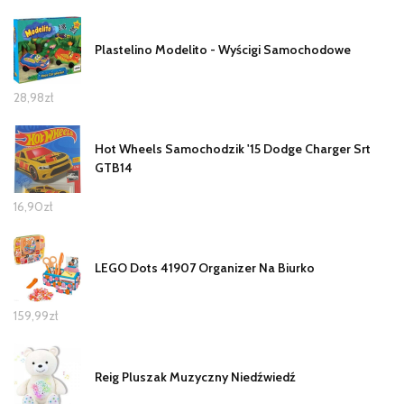
Plastelino Modelito - Wyścigi Samochodowe
28,98
zł
Hot Wheels Samochodzik '15 Dodge Charger Srt
GTB14
16,90
zł
LEGO Dots 41907 Organizer Na Biurko
159,99
zł
Reig Pluszak Muzyczny Niedźwiedź