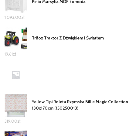
Pinio Marsylia MDF komoda
1 093,00
zł
Trifox Traktor Z Dźwiękiem I Światłem
19,61
zł
Yellow Tipi Roleta Rzymska Billie Magic Collection
130x170cm (150250013)
319,00
zł