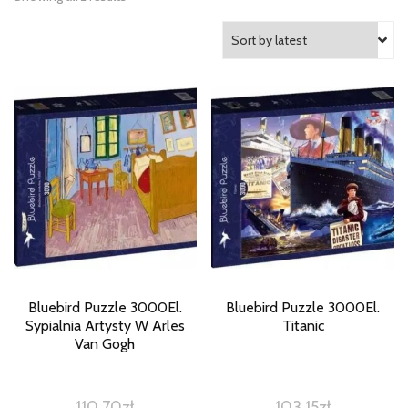
Bluebird Puzzle 3000El.
Bluebird Puzzle 3000El.
Sypialnia Artysty W Arles
Titanic
Van Gogh
110,70
zł
103,15
zł