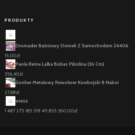
PRODUKTY
Dromader Baśniowy Domek Z Samochodem 24406
15,00
zł
Paola Reina Lalka Bobas Pikolina (36 Cm)
356,40
zł
Gonher Metalowy Rewolwer Kowbojski 8 Naboi
27,88
zł
wieża
1 487 275 185 519 411 855 360,00
zł