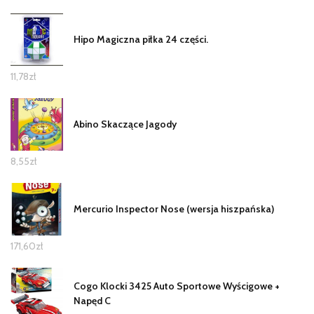
Hipo Magiczna piłka 24 części.
11,78
zł
Abino Skaczące Jagody
8,55
zł
Mercurio Inspector Nose (wersja hiszpańska)
171,60
zł
Cogo Klocki 3425 Auto Sportowe Wyścigowe +
Napęd C