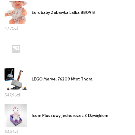
Eurobaby Zabawka Lalka 8809 8
47,70
zł
LEGO Marvel 76209 Młot Thora
547,96
zł
Icom Pluszowy Jednorożec Z Dźwiękiem
63,56
zł