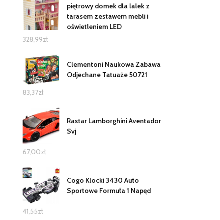
piętrowy domek dla lalek z
tarasem zestawem mebli i
oświetleniem LED
328,99
zł
Clementoni Naukowa Zabawa
Odjechane Tatuaże 50721
83,37
zł
Rastar Lamborghini Aventador
Svj
67,00
zł
Cogo Klocki 3430 Auto
Sportowe Formuła 1 Napęd
41,55
zł