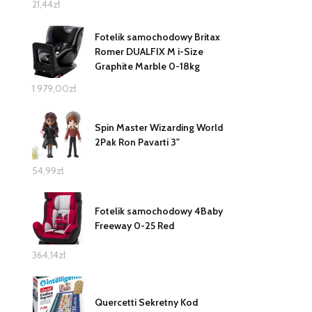
21,44
zł
Fotelik samochodowy Britax
Romer DUALFIX M i-Size
Graphite Marble 0-18kg
1 979,00
zł
Spin Master Wizarding World
2Pak Ron Pavarti 3"
54,99
zł
Fotelik samochodowy 4Baby
Freeway 0-25 Red
364,14
zł
Quercetti Sekretny Kod