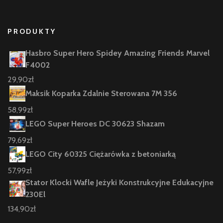
PRODUKTY
Hasbro Super Hero Spidey Amazing Friends Marvel
F4002
29,90
zł
Maksik Koparka Zdalnie Sterowana 7M 356
58,99
zł
LEGO Super Heroes DC 30623 Shazam
79,69
zł
LEGO City 60325 Ciężarówka z betoniarką
57,99
zł
Stator Klocki Wafle Jeżyki Konstrukcyjne Edukacyjne
230El
134,90
zł