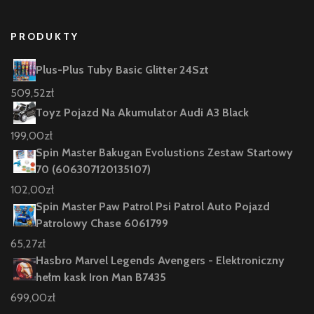
PRODUKTY
Plus-Plus Tuby Basic Glitter 24Szt
509,52
zł
Toyz Pojazd Na Akumulator Audi A3 Black
199,00
zł
Spin Master Bakugan Evolustions Zestaw Startowy
70 (606307120135107)
102,00
zł
Spin Master Paw Patrol Psi Patrol Auto Pojazd
Patrolowy Chase 6061799
65,27
zł
Hasbro Marvel Legends Avengers - Elektroniczny
hełm kask Iron Man B7435
699,00
zł