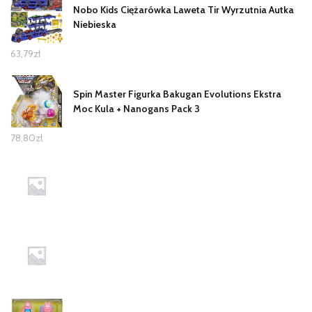
Nobo Kids Ciężarówka Laweta Tir Wyrzutnia Autka
Niebieska
63,79
zł
Spin Master Figurka Bakugan Evolutions Ekstra
Moc Kula + Nanogans Pack 3
78,80
zł