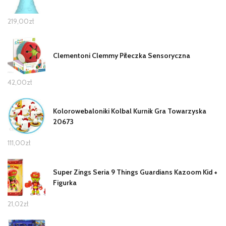
219,00
zł
Clementoni Clemmy Piłeczka Sensoryczna
42,00
zł
Kolorowebaloniki Kolbal Kurnik Gra Towarzyska
20673
111,00
zł
Super Zings Seria 9 Things Guardians Kazoom Kid +
Figurka
21,02
zł