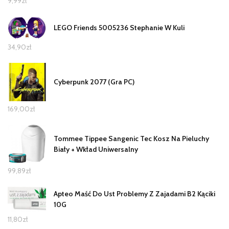
9,99
zł
LEGO Friends 5005236 Stephanie W Kuli
34,90
zł
Cyberpunk 2077 (Gra PC)
169,00
zł
Tommee Tippee Sangenic Tec Kosz Na Pieluchy
Biały + Wkład Uniwersalny
99,89
zł
Apteo Maść Do Ust Problemy Z Zajadami B2 Kąciki
10G
11,80
zł