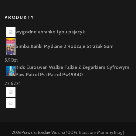
PRODUKTY
wygodne ubranko typu pajacyk
Simba Bańki Mydlane 2 Rodzaje Strażak Sam
3,90
zł
Kids Euroswan Walkie Talkie Z Zegarkiem Cyfrowym
Paw Patrol Psi Patrol Pw19840
72,62
zł
2026Prawa autorskie
Wos na 100%
.
Blossom Mommy Blog |