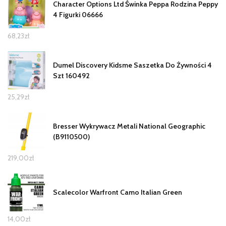
Character Options Ltd Świnka Peppa Rodzina Peppy
4 Figurki 06666
68,23
zł
Dumel Discovery Kidsme Saszetka Do Żywności 4
Szt 160492
25,29
zł
Bresser Wykrywacz Metali National Geographic
(B9110500)
219,00
zł
Scalecolor Warfront Camo Italian Green
14,00
zł