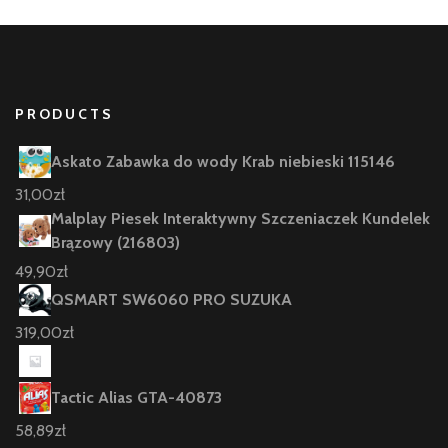
PRODUCTS
Askato Zabawka do wody Krab niebieski 115146
31,00
zł
Malplay Piesek Interaktywny Szczeniaczek Kundelek
Brązowy (216803)
49,90
zł
QSMART SW6060 PRO SUZUKA
319,00
zł
Tactic Alias GTA-40873
58,89
zł