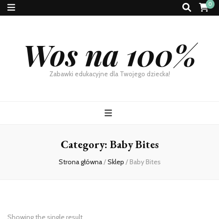
0
Wos na 100%
Zabawki edukacyjne dla Twojego dziecka!
Category:
Baby Bites
Strona główna
/
Sklep
/
Baby Bites
Showing the single result