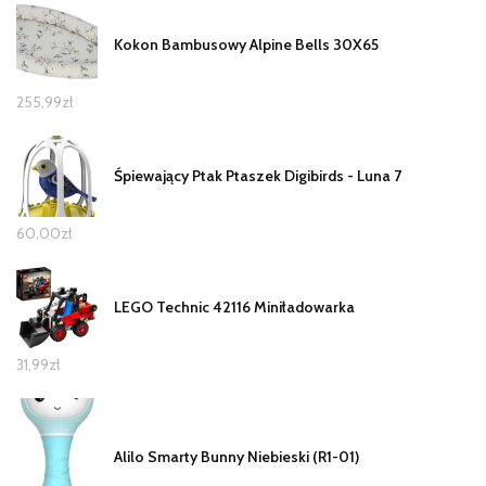
Kokon Bambusowy Alpine Bells 30X65
255,99
zł
Śpiewający Ptak Ptaszek Digibirds - Luna 7
60,00
zł
LEGO Technic 42116 Miniładowarka
31,99
zł
Alilo Smarty Bunny Niebieski (R1-01)